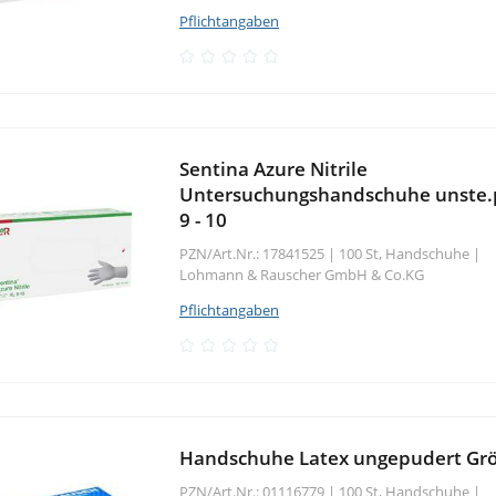
Pflichtangaben
Sentina Azure Nitrile
Untersuchungshandschuhe unste.
9 - 10
PZN/Art.Nr.: 17841525 |
100 St, Handschuhe
|
Lohmann & Rauscher GmbH & Co.KG
Pflichtangaben
Handschuhe Latex ungepudert Grö
PZN/Art.Nr.: 01116779 |
100 St, Handschuhe
|