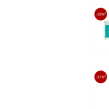
4
-28%
4
-31%