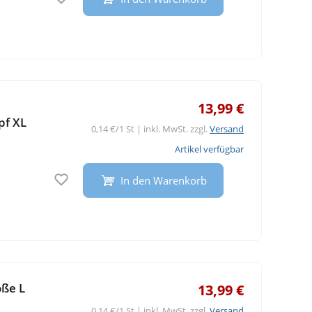
13,99 €
pf XL
0,14 €/1 St | inkl. MwSt. zzgl.
Versand
Artikel verfügbar
Auf den Merkzettel
In den Warenkorb
ße L
13,99 €
0,14 €/1 St | inkl. MwSt. zzgl.
Versand