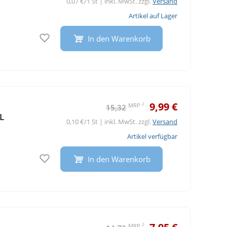
0,07 €/1 St | inkl. MwSt. zzgl.
Versand
Artikel auf Lager
Auf den Merkzettel
In den Warenkorb
9,99 €
2
MRP
15,32
L
0,10 €/1 St | inkl. MwSt. zzgl.
Versand
Artikel verfügbar
Auf den Merkzettel
In den Warenkorb
2
MRP