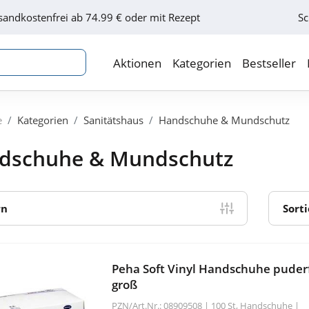
sandkostenfrei ab 74.99 € oder mit Rezept
Sc
Aktionen
Kategorien
Bestseller
e
Kategorien
Sanitätshaus
Handschuhe & Mundschutz
dschuhe & Mundschutz
rn
Sort
Peha Soft Vinyl Handschuhe puderf
groß
PZN/Art.Nr.: 08909508 |
100 St, Handschuhe
|