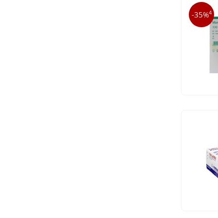
4
-35%