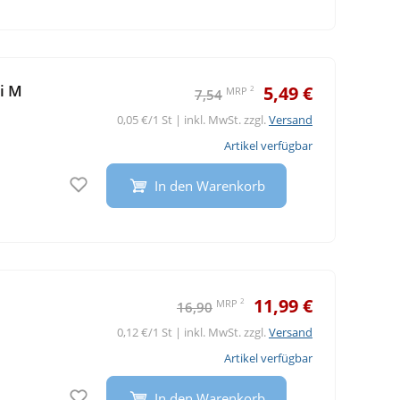
i M
5,49 €
2
MRP
7,54
0,05 €/1 St | inkl. MwSt. zzgl.
Versand
Artikel verfügbar
Auf den Merkzettel
In den Warenkorb
11,99 €
2
MRP
16,90
0,12 €/1 St | inkl. MwSt. zzgl.
Versand
Artikel verfügbar
Auf den Merkzettel
In den Warenkorb