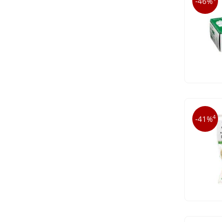
-46%
4
-41%