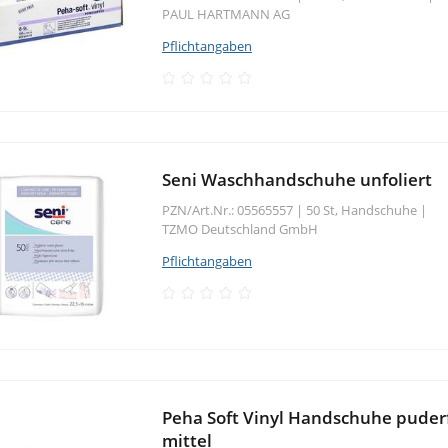
PAUL HARTMANN AG
Pflichtangaben
Seni Waschhandschuhe unfoliert
PZN/Art.Nr.: 05565557 |
50 St, Handschuhe
|
TZMO Deutschland GmbH
Pflichtangaben
Peha Soft Vinyl Handschuhe puderf
mittel