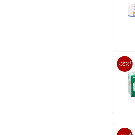
4
-35%
4