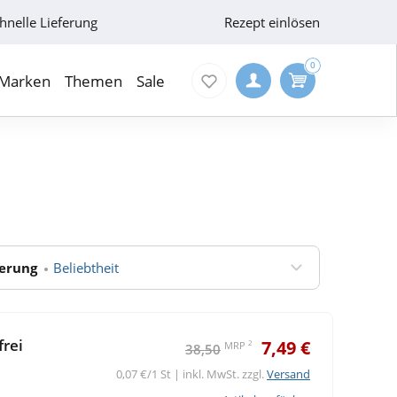
hnelle Lieferung
Rezept einlösen
0
Marken
Themen
Sale
ierung
Beliebtheit
rei
7,49 €
2
MRP
38,50
0,07 €/1 St | inkl. MwSt. zzgl.
Versand