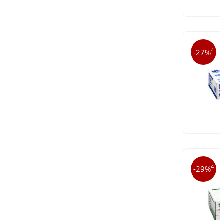
4
-27%
4
-29%