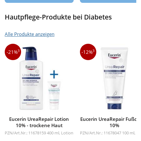
Hautpflege-Produkte bei Diabetes
Alle Produkte anzeigen
3
3
-21%
-12%
Eucerin UreaRepair Lotion
Eucerin UreaRepair Fußcr
10% - trockene Haut
10%
PZN/Art.Nr.: 11678159
400 ml, Lotion
PZN/Art.Nr.: 11678047
100 ml, C