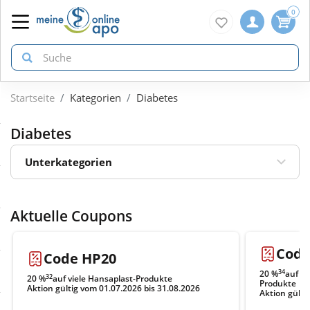
0
Startseite
Kategorien
Diabetes
zurück
zurück
zurück
Diabetes
ÜBERSICHT AKTIONEN
ÜBERSICHT KATEGORIEN
ÜBERSICHT MARKEN
Unterkategorien
Aktuelle Coupons
Arzneimittel
1A Pharma
Aktuelle Coupons
Gratis dazu
Bio & Genuss
Doppelherz
Code
Code HP20
Neuheiten
Diabetes
Eucerin
34
20 %
auf a
32
20 %
auf viele Hansaplast-Produkte
Produkte
Aktion gültig vom 01.07.2026 bis 31.08.2026
Aktion gülti