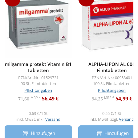
milgamma protekt Vitamin B1
ALPHA-LIPON AL 600
Tabletten
Filmtabletten
PZN/Art.Nr.: 01529731
PZN/Art.Nr.: 00958401
90 St, Filmtabletten
100 St, Filmtabletten
Pflichtangaben
Pflichtangaben
2
2
MRP
MRP
56,49 €
54,99 €
71,60
94,25
0,63 €/1 St
0,55 €/1 St
inkl. MwSt. inkl.
Versand
inkl. MwSt. zzgl.
Versand
Hinzufügen
Hinzufügen