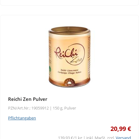
Reichi Zen Pulver
PZN/Art.Nr.: 19059912 |
150 g, Pulver
Pflichtangaben
20,99 €
139,93 €/1 kg | inkl. MwSt. zzgl.
Versand