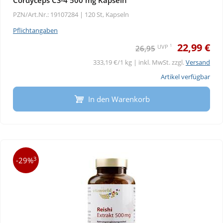
Cordyceps CS-4 500 mg Kapseln
PZN/Art.Nr.: 19107284 |
120 St, Kapseln
Pflichtangaben
22,99 €
1
UVP
26,95
333,19 €/1 kg | inkl. MwSt. zzgl.
Versand
Artikel verfügbar
In den Warenkorb
3
-29%