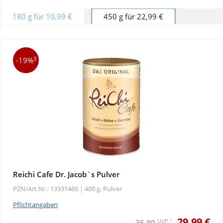
180 g für 10,99 €
450 g für 22,99 €
Wellness
3
-19%
Reichi Cafe Dr. Jacob`s Pulver
PZN/Art.Nr.: 13331460 |
400 g, Pulver
Pflichtangaben
29,99 €
1
UVP
36,90