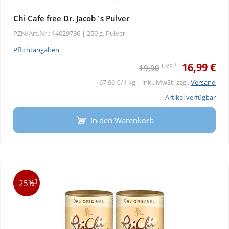
Chi Cafe free Dr. Jacob`s Pulver
PZN/Art.Nr.: 14029786 |
250 g, Pulver
Pflichtangaben
16,99 €
1
UVP
19,90
67,96 €/1 kg | inkl. MwSt. zzgl.
Versand
Artikel verfügbar
In den Warenkorb
3
-25%