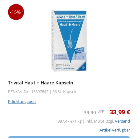
3
-15%
Trivital Haut + Haare Kapseln
PZN/Art.Nr.: 13897842 |
56 St, Kapseln
Pflichtangaben
33,99 €
1
UVP
39,90
887,47 €/1 kg | inkl. MwSt. zzgl.
Versand
Artikel verfügbar