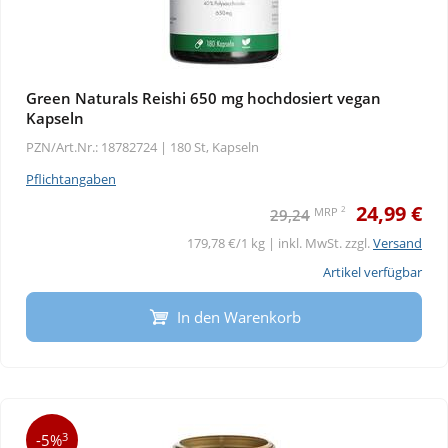
Green Naturals Reishi 650 mg hochdosiert vegan
Kapseln
PZN/Art.Nr.: 18782724 |
180 St, Kapseln
Pflichtangaben
24,99 €
2
MRP
29,24
179,78 €/1 kg | inkl. MwSt. zzgl.
Versand
Artikel verfügbar
In den Warenkorb
3
-5%