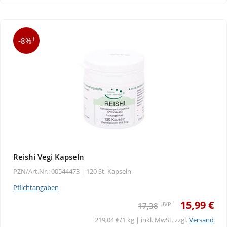
3
-8%
Reishi Vegi Kapseln
PZN/Art.Nr.: 00544473 |
120 St, Kapseln
Pflichtangaben
15,99 €
1
UVP
17,38
219,04 €/1 kg | inkl. MwSt. zzgl.
Versand