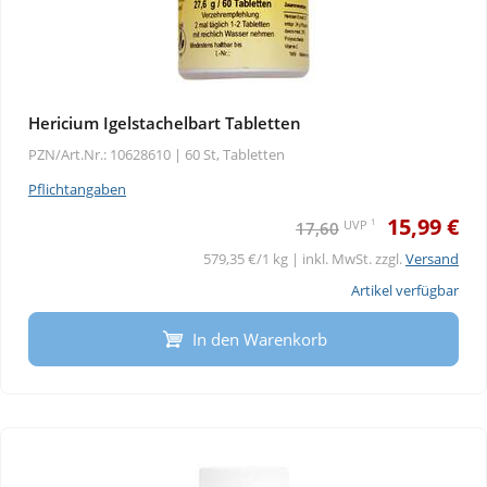
Hericium Igelstachelbart Tabletten
PZN/Art.Nr.: 10628610 |
60 St, Tabletten
Pflichtangaben
15,99 €
1
UVP
17,60
579,35 €/1 kg | inkl. MwSt. zzgl.
Versand
Artikel verfügbar
In den Warenkorb