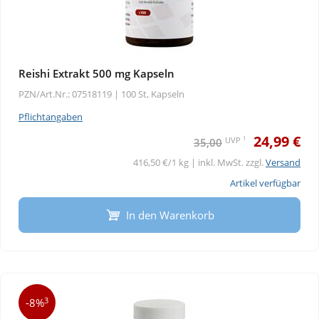
Reishi Extrakt 500 mg Kapseln
PZN/Art.Nr.: 07518119 |
100 St, Kapseln
Pflichtangaben
24,99 €
1
UVP
35,00
416,50 €/1 kg | inkl. MwSt. zzgl.
Versand
Artikel verfügbar
In den Warenkorb
3
-8%