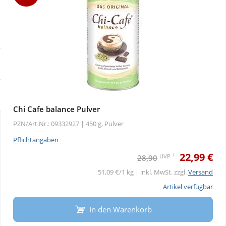
Sale
Körperpflege & Kosmetik
Physiogel
Schnäppchen
Liebe & Erotik
Aliud Pharma
Sparsets
Mutter & Kind
atida
Täglich gut versorgt
Nahrungsergänzung
Chi Cafe balance Pulver
PZN/Art.Nr.: 09332927 |
450 g, Pulver
Natur & Homöopathie
Pflichtangaben
22,99 €
Sanitätshaus
1
UVP
28,90
51,09 €/1 kg | inkl. MwSt. zzgl.
Versand
Sport & Fitness
Artikel verfügbar
In den Warenkorb
Tierbedarf