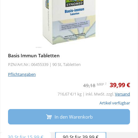
Basis Immun Tabletten
PZN/Art.Nr.: 06455339 |
90 St, Tabletten
Pflichtangaben
39,99 €
2
MRP
49,18
716,67 €/1 kg | inkl. MwSt. zzgl.
Versand
Artikel verfügbar
In den Warenkorb
30 St für 15,99 €
90 St für 39,99 €