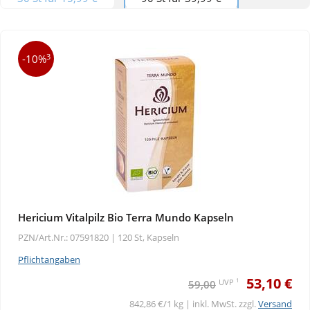
3
-10%
Hericium Vitalpilz Bio Terra Mundo Kapseln
PZN/Art.Nr.: 07591820 |
120 St, Kapseln
Pflichtangaben
53,10 €
1
UVP
59,00
842,86 €/1 kg | inkl. MwSt. zzgl.
Versand