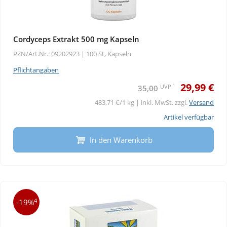
Cordyceps Extrakt 500 mg Kapseln
PZN/Art.Nr.: 09202923 |
100 St, Kapseln
Pflichtangaben
29,99 €
1
UVP
35,00
483,71 €/1 kg | inkl. MwSt. zzgl.
Versand
Artikel verfügbar
In den Warenkorb
4
-19%