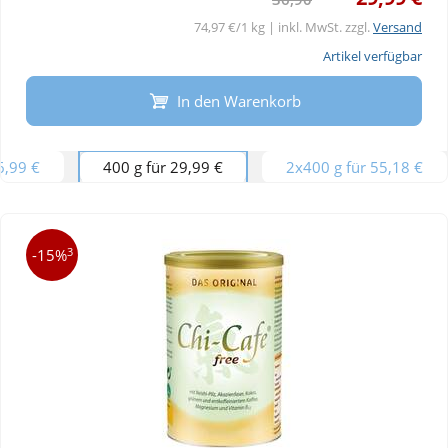
74,97 €/1 kg | inkl. MwSt. zzgl.
Versand
Artikel verfügbar
In den Warenkorb
6,99 €
400 g für 29,99 €
2x400 g für 55,18 €
3
-15%