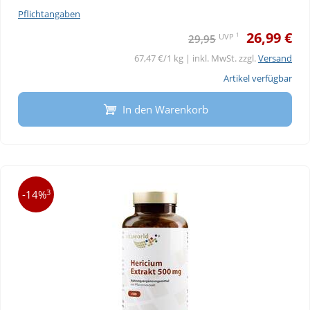
Pflichtangaben
26,99 €
1
UVP
29,95
67,47 €/1 kg | inkl. MwSt. zzgl.
Versand
Artikel verfügbar
In den Warenkorb
3
-14%