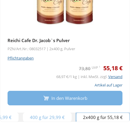
Reichi Cafe Dr. Jacob`s Pulver
PZN/Art.Nr.: 08032517 |
2x400 g, Pulver
Pflichtangaben
55,18 €
1
UVP
73,80
68,97 €/1 kg | inkl. MwSt. zzgl.
Versand
Artikel auf Lager
In den Warenkorb
6,99 €
400 g für 29,99 €
2x400 g für 55,18 €