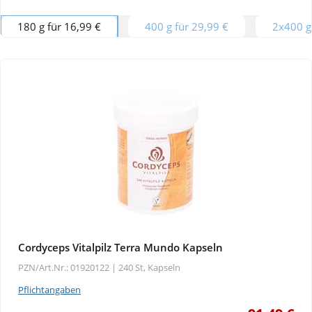
180 g für 16,99 €
400 g für 29,99 €
2x400 g
Cordyceps Vitalpilz Terra Mundo Kapseln
PZN/Art.Nr.: 01920122 |
240 St, Kapseln
Pflichtangaben