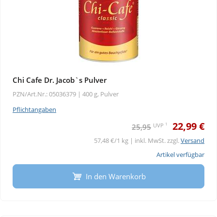
Chi Cafe Dr. Jacob`s Pulver
PZN/Art.Nr.: 05036379 |
400 g, Pulver
Pflichtangaben
22,99 €
1
UVP
25,95
57,48 €/1 kg | inkl. MwSt. zzgl.
Versand
Artikel verfügbar
In den Warenkorb