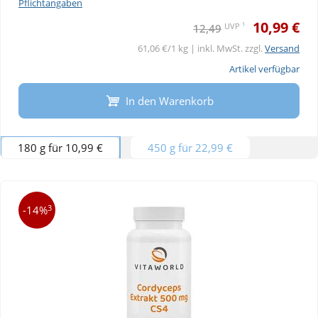
Pflichtangaben
10,99 €
1
UVP
12,49
61,06 €/1 kg | inkl. MwSt. zzgl.
Versand
Artikel verfügbar
In den Warenkorb
180 g für 10,99 €
450 g für 22,99 €
3
-14%