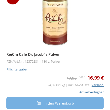
ReiChi Cafe Dr. Jacob`s Pulver
PZN/Art.Nr.: 12379281 |
180 g, Pulver
Pflichtangaben
16,99 €
1
UVP
17,95
94,39 €/1 kg | inkl. MwSt. zzgl.
Versand
Artikel verfügbar
In den Warenkorb