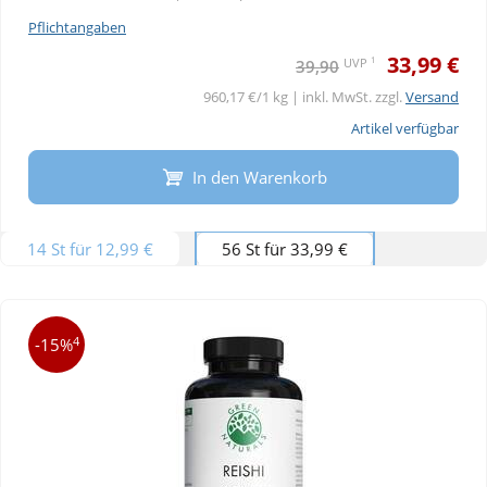
Pflichtangaben
33,99 €
1
UVP
39,90
960,17 €/1 kg | inkl. MwSt. zzgl.
Versand
Artikel verfügbar
In den Warenkorb
14 St für 12,99 €
56 St für 33,99 €
4
-15%