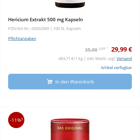
Hericium Extrakt 500 mg Kapseln
PZN/Art.Nr.: 09202969 |
100 St, Kapseln
Pflichtangaben
29,99 €
1
UVP
35,00
483,71 €/1 kg | inkl. MwSt. zzgl.
Versand
Artikel verfügbar
In den Warenkorb
3
-11%