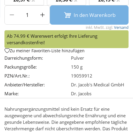
/ St
/ St
/ St
Wellness
In den Warenkorb
inkl. MwSt. zzgl.
Versand
Ab 74.99 € Warenwert erfolgt Ihre Lieferung
versandkostenfrei!
Zu meiner Favoriten-Liste hinzufügen
Darreichungsform:
Pulver
Packungsgröße:
150 g
PZN/Art.Nr.:
19059912
Anbieter/Hersteller:
Dr. Jacob's Medical GmbH
Marke:
Dr. Jacobs
Nahrungsergänzungsmittel sind kein Ersatz für eine
ausgewogene und abwechslungsreiche Ernährung und eine
gesunde Lebensweise. Die angegebene empfohlene tägliche
Verzehrmenge darf nicht überschritten werden. Das Produkt