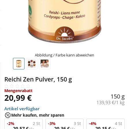
Sale
Körperpflege & Kosmetik
Physiogel
Schnäppchen
Liebe & Erotik
Aliud Pharma
Sparsets
Mutter & Kind
atida
Mehr kaufen, mehr sparen
Nahrungsergänzung
Abbildung / Farbe kann abweichen
Täglich gut versorgt
Natur & Homöopathie
Reichi Zen Pulver, 150 g
Sanitätshaus
Mengenrabatt
20,99 €
150 g
Grundpreis:
139,93 €/1 kg
Sport & Fitness
Artikel verfügbar
Mehr kaufen, mehr sparen
-2%
2 St
-3%
3 St
-4%
4 St
Tierbedarf
20,57 €
20,36 €
20,15 €