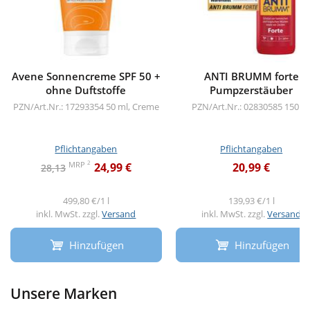
Avene Sonnencreme SPF 50 +
ANTI BRUMM forte
ohne Duftstoffe
Pumpzerstäuber
PZN/Art.Nr.: 17293354
50 ml, Creme
PZN/Art.Nr.: 02830585
150 m
Pflichtangaben
Pflichtangaben
2
MRP
24,99 €
20,99 €
28,13
499,80 €/1 l
139,93 €/1 l
inkl. MwSt. zzgl.
Versand
inkl. MwSt. zzgl.
Versand
Hinzufügen
Hinzufügen
Unsere Marken