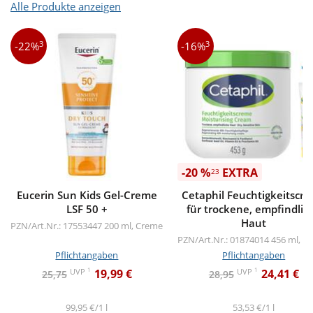
Alle Produkte anzeigen
3
3
-22%
-16%
-20 %
EXTRA
23
Eucerin Sun Kids Gel-Creme
Cetaphil Feuchtigkeitscr
LSF 50 +
für trockene, empfindlic
Haut
PZN/Art.Nr.: 17553447
200 ml, Creme
PZN/Art.Nr.: 01874014
456 ml, C
Pflichtangaben
Pflichtangaben
1
1
UVP
UVP
19,99 €
24,41 €
25,75
28,95
99,95 €/1 l
53,53 €/1 l