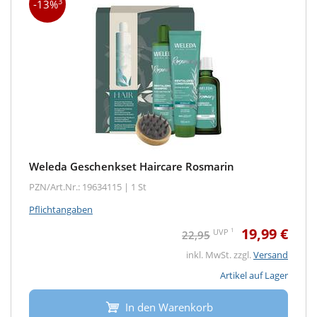
3
-13%
Weleda Geschenkset Haircare Rosmarin
PZN/Art.Nr.: 19634115 |
1 St
Pflichtangaben
19,99 €
1
UVP
22,95
inkl. MwSt. zzgl.
Versand
Artikel auf Lager
In den Warenkorb