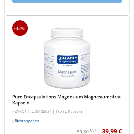
3
-33%
Pure Encapsulations Magnesium Magnesiumcitrat
Kapseln
PZN/Art.Nr.: 05132634 |
180 St, Kapseln
Pflichtangaben
39,99 €
1
UVP
59,80