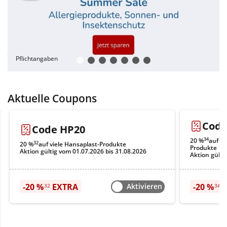
Sale
Körperpflege & Kosmetik
Physiogel
Schnäppchen
Liebe & Erotik
Aliud Pharma
Pflichtangaben
Sparsets
Mutter & Kind
atida
Täglich gut versorgt
Nahrungsergänzung
Aktuelle Coupons
Code
Natur & Homöopathie
Code HP20
34
20 %
auf a
32
20 %
auf viele Hansaplast-Produkte
Produkte
Aktion gültig vom 01.07.2026 bis 31.08.2026
Aktion gülti
Sanitätshaus
-20 %
EXTRA
Aktivieren
-20 %
E
32
34
Sport & Fitness
Tierbedarf