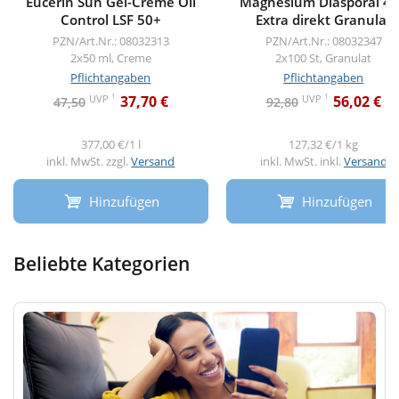
Eucerin Sun Gel-Creme Oil
Magnesium Diasporal 4
Control LSF 50+
Extra direkt Granulat
PZN/Art.Nr.: 08032313
PZN/Art.Nr.: 08032347
2x50 ml, Creme
2x100 St, Granulat
Pflichtangaben
Pflichtangaben
1
1
UVP
UVP
37,70 €
56,02 €
47,50
92,80
377,00 €/1 l
127,32 €/1 kg
inkl. MwSt. zzgl.
Versand
inkl. MwSt. inkl.
Versand
Hinzufügen
Hinzufügen
Beliebte Kategorien