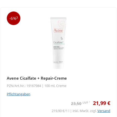
3
-6%
Avene Cicalfate + Repair-Creme
PZN/Art.Nr.: 19167984 |
100 ml, Creme
Pflichtangaben
21,99 €
1
UVP
23,50
219,90 €/1 l | inkl. MwSt. zzgl.
Versand