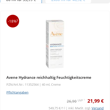
3
-18%
Avene Hydrance reichhaltig Feuchtigkeitscreme
PZN/Art.Nr.: 11352564 |
40 ml, Creme
Pflichtangaben
21,99 €
1
UVP
26,90
549,75 €/1 l | inkl. MwSt. zzgl.
Versand