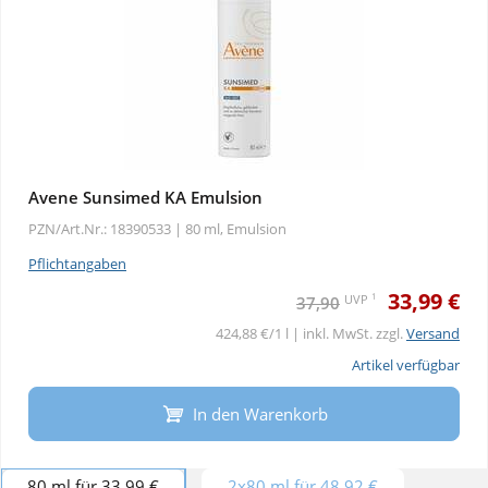
Avene Sunsimed KA Emulsion
PZN/Art.Nr.: 18390533 |
80 ml, Emulsion
Pflichtangaben
33,99 €
1
UVP
37,90
424,88 €/1 l | inkl. MwSt. zzgl.
Versand
Artikel verfügbar
In den Warenkorb
80 ml für 33,99 €
2x80 ml für 48,92 €