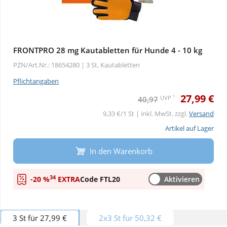
FRONTPRO 28 mg Kautabletten für Hunde 4 - 10 kg
PZN/Art.Nr.: 18654280 |
3 St, Kautabletten
Pflichtangaben
27,99 €
1
UVP
40,97
9,33 €/1 St | inkl. MwSt. zzgl.
Versand
Artikel auf Lager
In den Warenkorb
34
-20 %
EXTRA
Code FTL20
Aktivieren
3 St für 27,99 €
2x3 St für 50,32 €