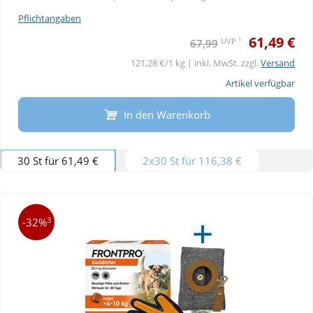
Pflichtangaben
61,49 €
1
UVP
67,99
121,28 €/1 kg | inkl. MwSt. zzgl.
Versand
Artikel verfügbar
In den Warenkorb
30 St für 61,49 €
2x30 St für 116,38 €
3
-32%