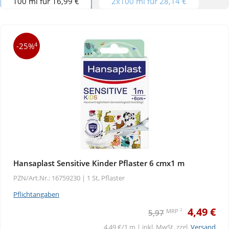
100 ml für 16,99 €
2x100 ml für 28,14 €
4
-25%
Hansaplast Sensitive Kinder Pflaster 6 cmx1 m
PZN/Art.Nr.: 16759230 |
1 St, Pflaster
Pflichtangaben
4,49 €
2
MRP
5,97
4,49 €/1 m | inkl. MwSt. zzgl.
Versand