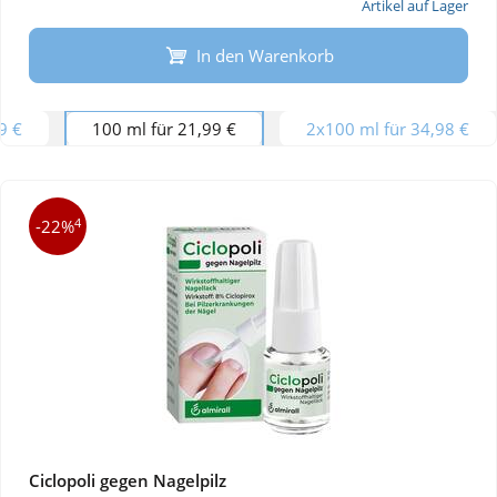
Artikel auf Lager
In den Warenkorb
9 €
100 ml für 21,99 €
2x100 ml für 34,98 €
4
-22%
Ciclopoli gegen Nagelpilz