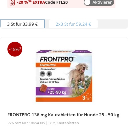
34
-20 %
EXTRA
Code FTL20
Aktivieren
3 St für 33,99 €
2x3 St für 59,24 €
3
-18%
FRONTPRO 136 mg Kautabletten für Hunde 25 - 50 kg
PZN/Art.Nr.: 18654305 |
3 St, Kautabletten