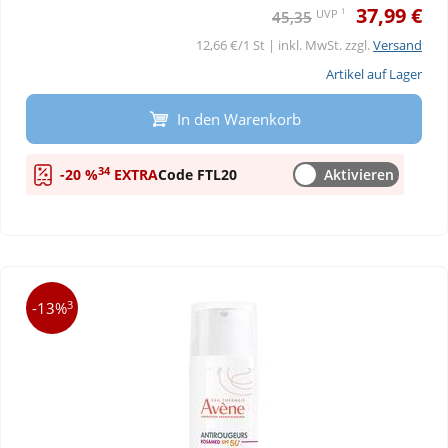
37,99 €
1
UVP
45,35
12,66 €/1 St | inkl. MwSt. zzgl.
Versand
Artikel auf Lager
In den Warenkorb
34
-20 %
EXTRA
Code FTL20
Aktivieren
3
-13%