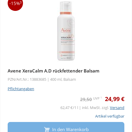
3
-15%
Avene XeraCalm A.D rückfettender Balsam
PZN/Art.Nr.: 13883685 |
400 ml, Balsam
Pflichtangaben
24,99 €
1
UVP
29,50
62,47 €/1 l | inkl. MwSt. zzgl.
Versand
Artikel verfügbar
In den Warenkorb