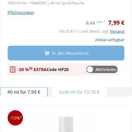
PZN/Art.Nr.: 19840205 |
40 ml, Sprühflasche
Pflichtangaben
7,99 €
1
UVP
8,95
199,75 €/1 l | inkl. MwSt. zzgl.
Versand
Artikel verfügbar
In den Warenkorb
32
-20 %
EXTRA
Code HP20
Aktivieren
40 ml für 7,99 €
2x40 ml für 13,70 €
3
-10%