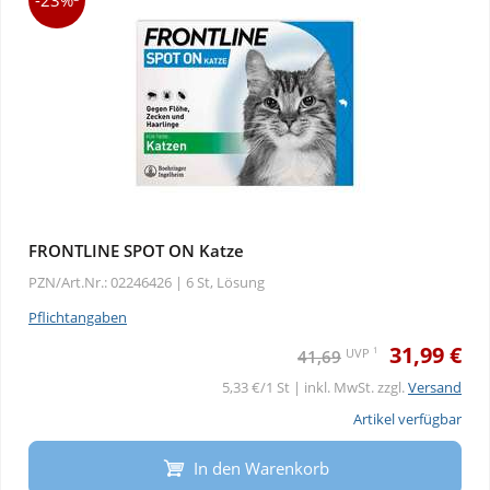
-23%
FRONTLINE SPOT ON Katze
PZN/Art.Nr.: 02246426 |
6 St, Lösung
Pflichtangaben
31,99 €
1
UVP
41,69
5,33 €/1 St | inkl. MwSt. zzgl.
Versand
Artikel verfügbar
In den Warenkorb