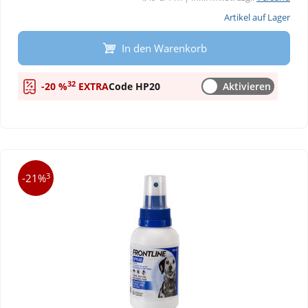
Artikel auf Lager
In den Warenkorb
32
-20 %
EXTRA
Code HP20
Aktivieren
3
-21%