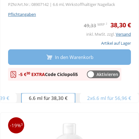
PZN/Art.Nr.: 08907142 |
6.6 ml, Wirkstoffhaltiger Nagellack
Pflichtangaben
38,30 €
2
MRP
49,33
inkl. MwSt. zzgl.
Versand
Artikel auf Lager
In den Warenkorb
30
-5 €
EXTRA
Code Ciclopoli5
Aktivieren
,39 €
6.6 ml für 38,30 €
2x6.6 ml für 56,96 €
3
-19%