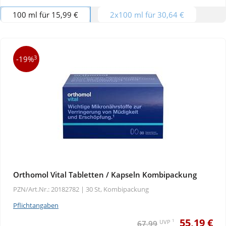
100 ml für 15,99 €
2x100 ml für 30,64 €
3
-19%
Orthomol Vital Tabletten / Kapseln Kombipackung
PZN/Art.Nr.: 20182782 |
30 St, Kombipackung
Pflichtangaben
55,19 €
1
UVP
67,99