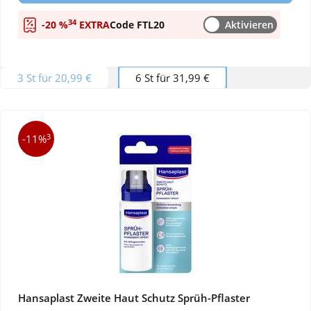
34
-20 %
EXTRA
Code FTL20
Aktivieren
3 St für 20,99 €
6 St für 31,99 €
3
-11%
Hansaplast Zweite Haut Schutz Sprüh-Pflaster