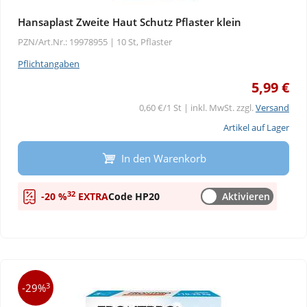
Hansaplast Zweite Haut Schutz Pflaster klein
PZN/Art.Nr.: 19978955 |
10 St, Pflaster
Pflichtangaben
5,99 €
0,60 €/1 St | inkl. MwSt. zzgl.
Versand
Artikel auf Lager
In den Warenkorb
32
-20 %
EXTRA
Code HP20
Aktivieren
3
-29%