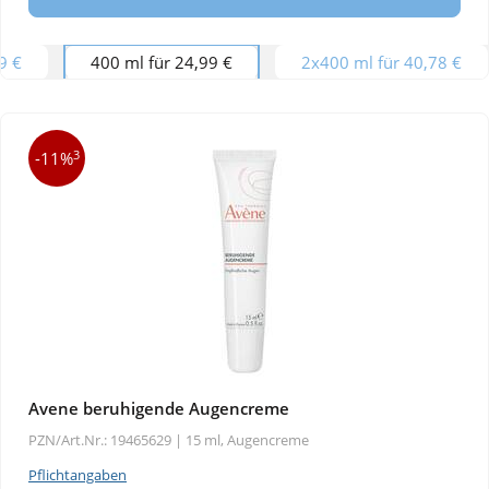
9 €
400 ml für 24,99 €
2x400 ml für 40,78 €
3
-11%
Avene beruhigende Augencreme
PZN/Art.Nr.: 19465629 |
15 ml, Augencreme
Pflichtangaben