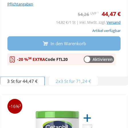
Pflichtangaben
44,47 €
1
UVP
54,26
14,82 €/1 St | inkl. MwSt. zzgl.
Versand
Artikel verfügbar
In den Warenkorb
34
-20 %
EXTRA
Code FTL20
Aktivieren
3 St für 44,47 €
2x3 St für 71,24 €
3
-16%