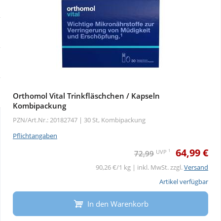
Sale
Körperpflege & Kosmetik
Physiogel
Schnäppchen
Liebe & Erotik
Aliud Pharma
Sparsets
Mutter & Kind
atida
Täglich gut versorgt
Nahrungsergänzung
Orthomol Vital Trinkfläschchen / Kapseln
Kombipackung
PZN/Art.Nr.: 20182747 |
30 St, Kombipackung
Natur & Homöopathie
Pflichtangaben
64,99 €
1
UVP
Sanitätshaus
72,99
90,26 €/1 kg | inkl. MwSt. zzgl.
Versand
Artikel verfügbar
Sport & Fitness
In den Warenkorb
Tierbedarf