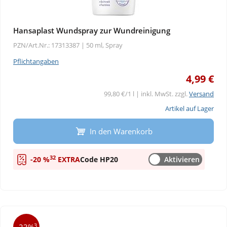
Hansaplast Wundspray zur Wundreinigung
PZN/Art.Nr.: 17313387 |
50 ml, Spray
Pflichtangaben
4,99 €
99,80 €/1 l | inkl. MwSt. zzgl.
Versand
Artikel auf Lager
In den Warenkorb
32
-20 %
EXTRA
Code HP20
Aktivieren
3