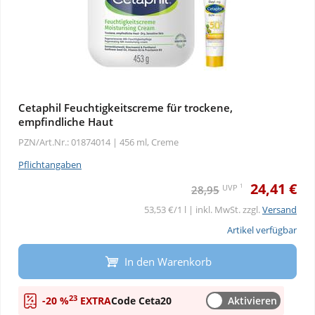
Cetaphil Feuchtigkeitscreme für trockene,
empfindliche Haut
PZN/Art.Nr.: 01874014 |
456 ml, Creme
Pflichtangaben
24,41 €
1
UVP
28,95
53,53 €/1 l | inkl. MwSt. zzgl.
Versand
Artikel verfügbar
In den Warenkorb
23
-20 %
EXTRA
Code Ceta20
Aktivieren