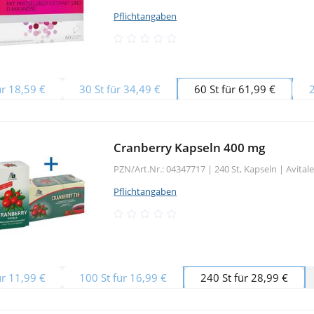
Pflichtangaben
ür 18,59 €
30 St für 34,49 €
60 St für 61,99 €
2
Cranberry Kapseln 400 mg
PZN/Art.Nr.: 04347717 |
240 St, Kapseln
|
Avita
Pflichtangaben
ür 11,99 €
100 St für 16,99 €
240 St für 28,99 €