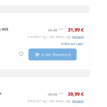
 mit
31,99 €
1
UVP
39,45
214,99 €/1 kg | inkl. MwSt. zzgl.
Versand
Artikel auf Lager
Auf den Merkzettel
In den Warenkorb
n
39,99 €
1
UVP
49,96
476,07 €/1 kg | inkl. MwSt. zzgl.
Versand