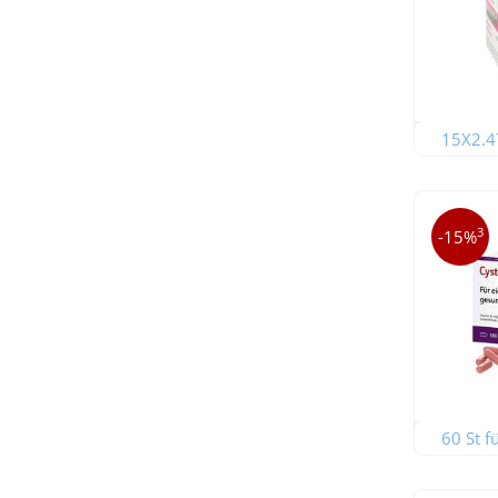
15X2.47
3
-15%
60 St f