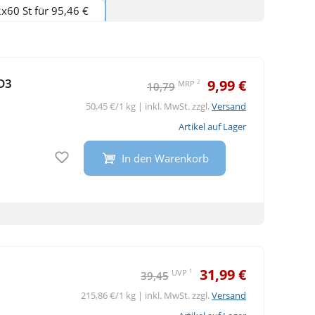
x60 St für 95,46 €
D3
9,99 €
2
MRP
10,79
50,45 €/1 kg | inkl. MwSt. zzgl.
Versand
Artikel auf Lager
Auf den Merkzettel
In den Warenkorb
31,99 €
1
UVP
39,45
215,86 €/1 kg | inkl. MwSt. zzgl.
Versand