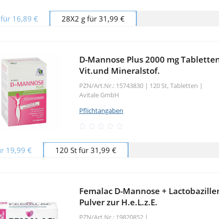
für 16,89 €
28X2 g für 31,99 €
D-Mannose Plus 2000 mg Tabletten
Vit.und Mineralstof.
PZN/Art.Nr.: 15743830 |
120 St, Tabletten
|
Avitale GmbH
Pflichtangaben
ür 19,99 €
120 St für 31,99 €
Femalac D-Mannose + Lactobazille
Pulver zur H.e.L.z.E.
PZN/Art.Nr.: 19820852 |