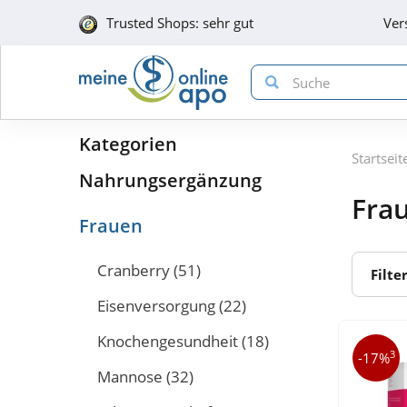
Trusted Shops: sehr gut
Ver
Kategorien
Startseit
Nahrungsergänzung
Fra
Frauen
Cranberry
(51)
Filte
Eisenversorgung
(22)
Knochengesundheit
(18)
3
-17%
Mannose
(32)