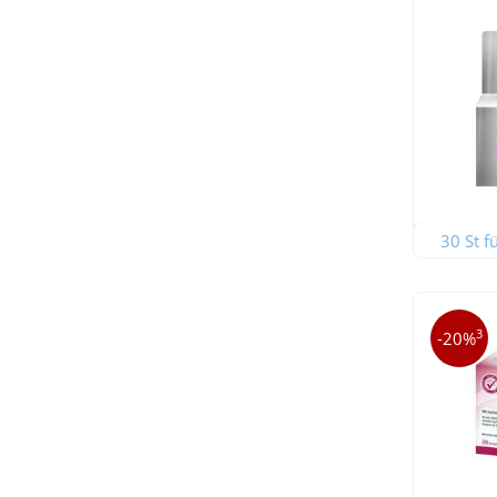
30 St f
3
-20%