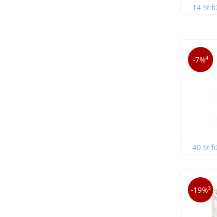
14 St f
4
-7%
40 St f
3
-19%