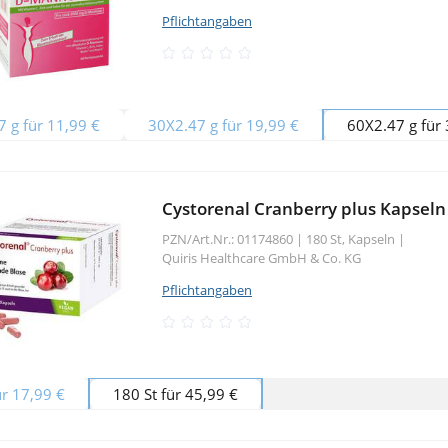
Pflichtangaben
 g für 11,99 €
30X2.47 g für 19,99 €
60X2.47 g für 
Cystorenal Cranberry plus Kapseln
PZN/Art.Nr.: 01174860 |
180 St, Kapseln
|
Quiris Healthcare GmbH & Co. KG
Pflichtangaben
ür 17,99 €
180 St für 45,99 €