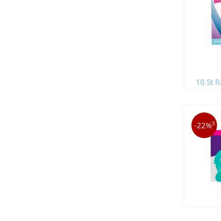
10 St f
3
-22%