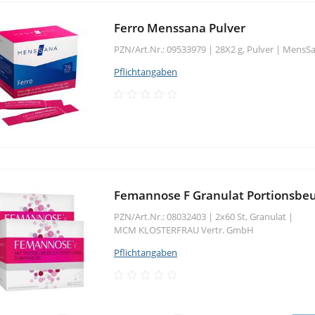
Ferro Menssana Pulver
PZN/Art.Nr.: 09533979 |
28X2 g, Pulver
|
MensSa
Pflichtangaben
Femannose F Granulat Portionsbeu
PZN/Art.Nr.: 08032403 |
2x60 St, Granulat
|
MCM KLOSTERFRAU Vertr. GmbH
Pflichtangaben