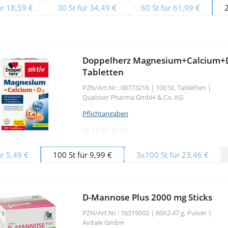
ür 18,59 €
30 St für 34,49 €
60 St für 61,99 €
2
Doppelherz Magnesium+Calcium+
Tabletten
PZN/Art.Nr.: 00773216 |
100 St, Tabletten
|
Queisser Pharma GmbH & Co. KG
Pflichtangaben
ür 5,49 €
100 St für 9,99 €
3x100 St für 23,46 €
D-Mannose Plus 2000 mg Sticks
PZN/Art.Nr.: 16319502 |
60X2.47 g, Pulver
|
Avitale GmbH