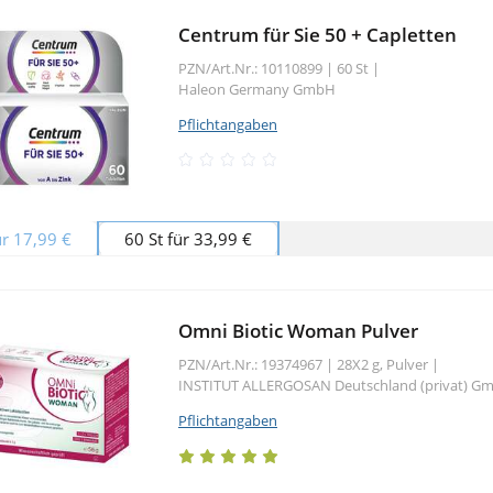
Centrum für Sie 50 + Capletten
PZN/Art.Nr.: 10110899 |
60 St
|
Haleon Germany GmbH
Pflichtangaben
ür 17,99 €
60 St für 33,99 €
Omni Biotic Woman Pulver
PZN/Art.Nr.: 19374967 |
28X2 g, Pulver
|
INSTITUT ALLERGOSAN Deutschland (privat) G
Pflichtangaben