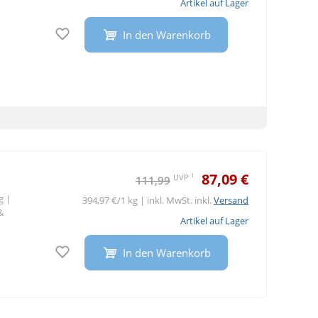
Artikel auf Lager
Auf den Merkzettel
In den Warenkorb
87,09 €
1
UVP
111,99
ng
|
394,97 €/1 kg | inkl. MwSt. inkl.
Versand
&
Artikel auf Lager
Auf den Merkzettel
In den Warenkorb