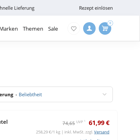
hnelle Lieferung
Rezept einlösen
0
Marken
Themen
Sale
ierung
Beliebtheit
tel
61,99 €
1
UVP
74,65
258,29 €/1 kg | inkl. MwSt. zzgl.
Versand