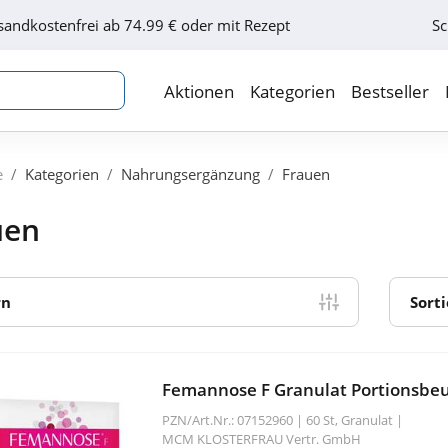
sandkostenfrei ab 74.99 € oder mit Rezept
Sc
Aktionen
Kategorien
Bestseller
e
Kategorien
Nahrungsergänzung
Frauen
uen
rn
Sort
Femannose F Granulat Portionsbeu
PZN/Art.Nr.: 07152960 |
60 St, Granulat
|
MCM KLOSTERFRAU Vertr. GmbH