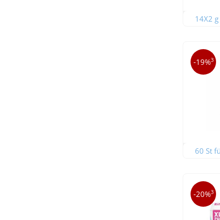
14X2 g 
3
-19%
60 St f
3
-20%