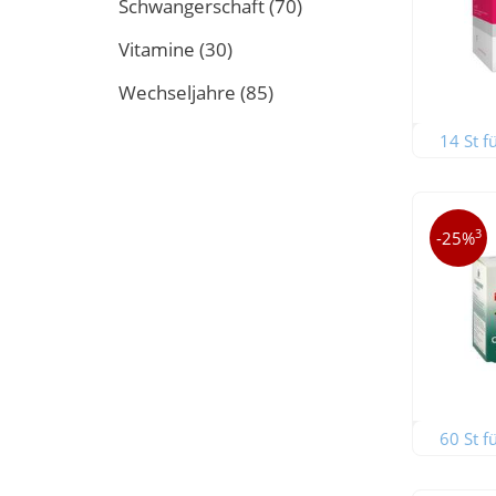
Schwangerschaft
(70)
Vitamine
(30)
Wechseljahre
(85)
14 St f
3
-25%
60 St f