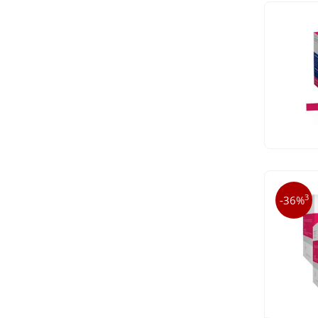
3
-36%