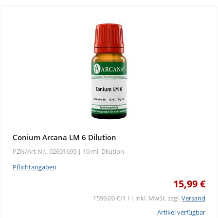
Conium Arcana LM 6 Dilution
PZN/Art.Nr.: 02601695 |
10 ml, Dilution
Pflichtangaben
15,99 €
1599,00 €/1 l | inkl. MwSt. zzgl.
Versand
Artikel verfügbar