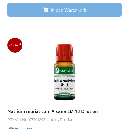
In den Warenkorb
4
-10%
Natrium muriaticum Arcana LM 18 Dilution
PZN/Art.Nr.: 07541242 |
10 ml, Dilution
Pflichtangaben