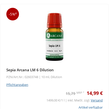
4
-5%
Sepia Arcana LM 6 Dilution
PZN/Art.Nr.: 02603748 |
10 ml, Dilution
Pflichtangaben
14,99 €
2
MRP
15,79
1499,00 €/1 l | inkl. MwSt. zzgl.
Versand
Artikel verfügbar