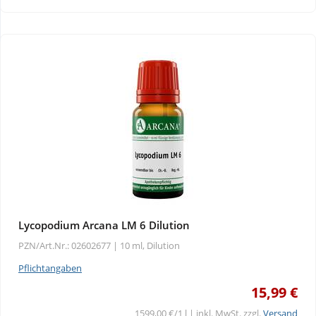
Wellness
Lycopodium Arcana LM 6 Dilution
PZN/Art.Nr.: 02602677 |
10 ml, Dilution
Pflichtangaben
15,99 €
1599,00 €/1 l | inkl. MwSt. zzgl.
Versand