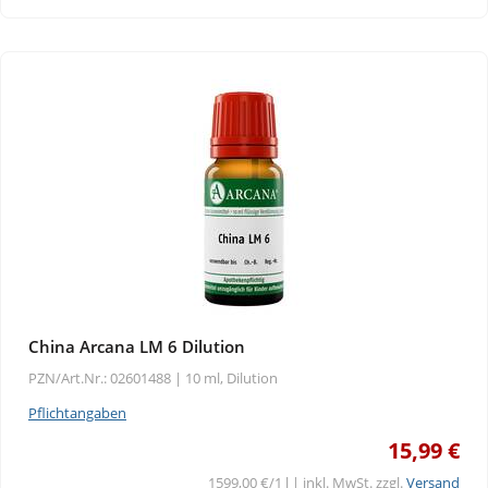
China Arcana LM 6 Dilution
PZN/Art.Nr.: 02601488 |
10 ml, Dilution
Pflichtangaben
15,99 €
1599,00 €/1 l | inkl. MwSt. zzgl.
Versand