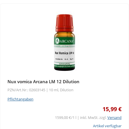
Nux vomica Arcana LM 12 Dilution
PZN/Art.Nr.: 02603145 |
10 ml, Dilution
Pflichtangaben
15,99 €
1599,00 €/1 l | inkl. MwSt. zzgl.
Versand
Artikel verfügbar