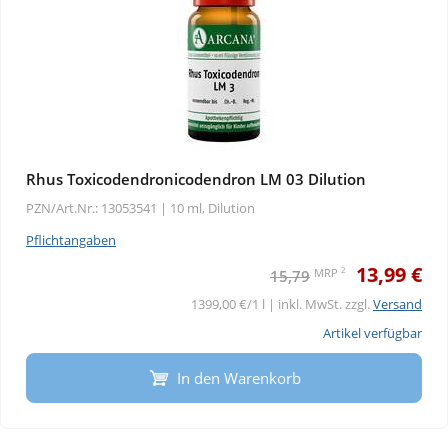
Rhus Toxicodendronicodendron LM 03 Dilution
PZN/Art.Nr.: 13053541 |
10 ml, Dilution
Pflichtangaben
13,99 €
2
MRP
15,79
1399,00 €/1 l | inkl. MwSt. zzgl.
Versand
Artikel verfügbar
In den Warenkorb