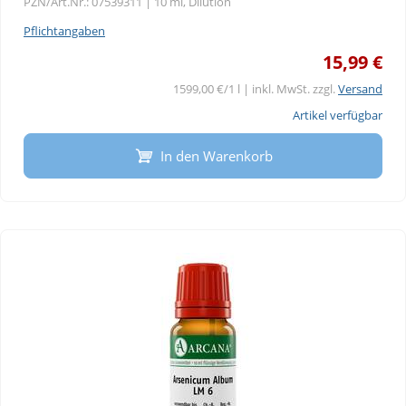
PZN/Art.Nr.: 07539311 |
10 ml, Dilution
Pflichtangaben
15,99 €
1599,00 €/1 l | inkl. MwSt. zzgl.
Versand
Artikel verfügbar
In den Warenkorb