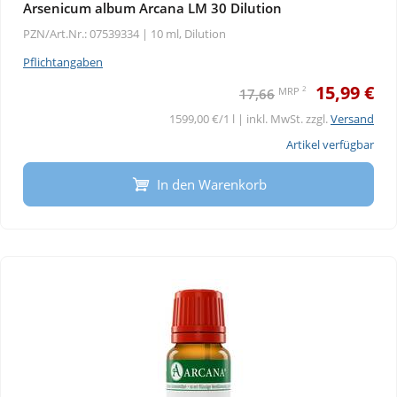
Arsenicum album Arcana LM 30 Dilution
PZN/Art.Nr.: 07539334 |
10 ml, Dilution
Pflichtangaben
15,99 €
2
MRP
17,66
1599,00 €/1 l | inkl. MwSt. zzgl.
Versand
Artikel verfügbar
In den Warenkorb