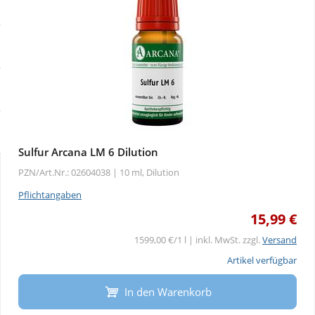
Sale
Körperpflege & Kosmetik
Physiogel
Schnäppchen
Liebe & Erotik
Aliud Pharma
Sparsets
Mutter & Kind
atida
Täglich gut versorgt
Nahrungsergänzung
Sulfur Arcana LM 6 Dilution
PZN/Art.Nr.: 02604038 |
10 ml, Dilution
Natur & Homöopathie
Pflichtangaben
15,99 €
Sanitätshaus
1599,00 €/1 l | inkl. MwSt. zzgl.
Versand
Sport & Fitness
Artikel verfügbar
In den Warenkorb
Tierbedarf