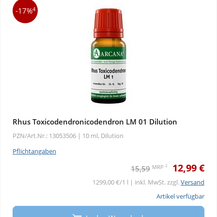
4
-17%
Rhus Toxicodendronicodendron LM 01 Dilution
PZN/Art.Nr.: 13053506 |
10 ml, Dilution
Pflichtangaben
12,99 €
2
MRP
15,59
1299,00 €/1 l | inkl. MwSt. zzgl.
Versand
Artikel verfügbar