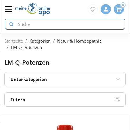
0
Startseite
Kategorien
Natur & Homöopathie
zurück
zurück
zurück
LM-Q-Potenzen
ÜBERSICHT AKTIONEN
ÜBERSICHT KATEGORIEN
ÜBERSICHT MARKEN
LM-Q-Potenzen
Aktuelle Coupons
Arzneimittel
1A Pharma
Unterkategorien
Gratis dazu
Bio & Genuss
Doppelherz
Filtern
Neuheiten
Diabetes
Eucerin