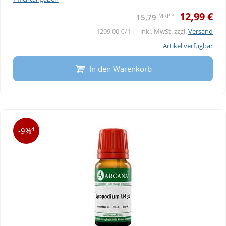
12,99 €
2
MRP
15,79
1299,00 €/1 l | inkl. MwSt. zzgl.
Versand
Artikel verfügbar
In den Warenkorb
4
-9%