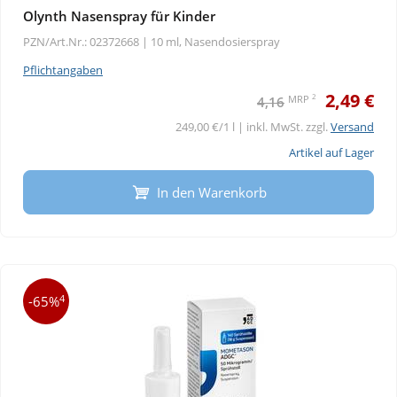
Olynth Nasenspray für Kinder
PZN/Art.Nr.: 02372668 |
10 ml, Nasendosierspray
Pflichtangaben
2,49 €
2
MRP
4,16
249,00 €/1 l | inkl. MwSt. zzgl.
Versand
Artikel auf Lager
In den Warenkorb
4
-65%