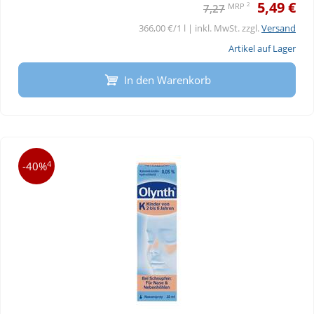
5,49 €
2
MRP
7,27
366,00 €/1 l | inkl. MwSt. zzgl.
Versand
Artikel auf Lager
In den Warenkorb
4
-40%