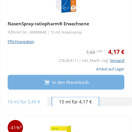
NasenSpray-ratiopharm® Erwachsene
PZN/Art.Nr.: 00999848 |
15 ml, Nasenspray
Pflichtangaben
4,17 €
1
UVP
7,50
278,00 €/1 l | inkl. MwSt. zzgl.
Versand
Artikel auf Lager
In den Warenkorb
10 ml für 3,49 €
15 ml für 4,17 €
4
-41%