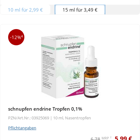
10 ml für 2,99 €
15 ml für 3,49 €
4
-12%
schnupfen endrine Tropfen 0,1%
PZN/Art.Nr.: 03925069 |
10 ml, Nasentropfen
Pflichtangaben
5,99 €
2
MRP
6,78