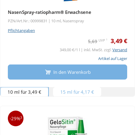
NasenSpray-ratiopharm® Erwachsene
PZN/Art.Nr.: 00999831 |
10 ml, Nasenspray
Pflichtangaben
3,49 €
1
UVP
5,69
349,00 €/1 l | inkl. MwSt. zzgl.
Versand
Artikel auf Lager
In den Warenkorb
10 ml für 3,49 €
15 ml für 4,17 €
3
-29%