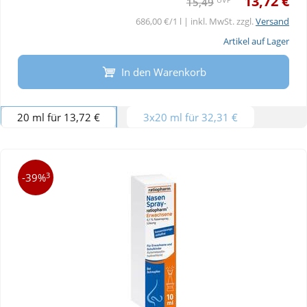
13,72 €
15,49
686,00 €/1 l | inkl. MwSt. zzgl.
Versand
Artikel auf Lager
In den Warenkorb
20 ml für 13,72 €
3x20 ml für 32,31 €
3
-39%