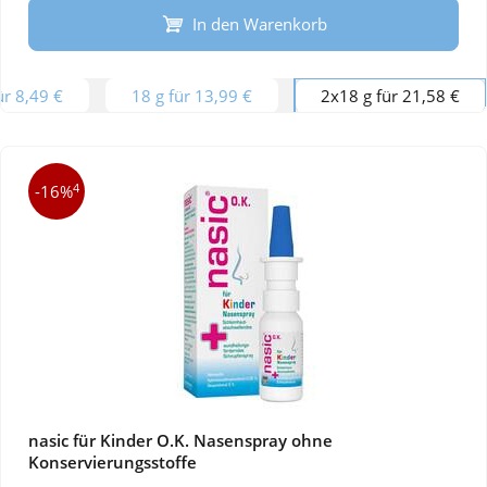
In den Warenkorb
ür 8,49 €
18 g für 13,99 €
2x18 g für 21,58 €
4
-16%
nasic für Kinder O.K. Nasenspray ohne
Konservierungsstoffe