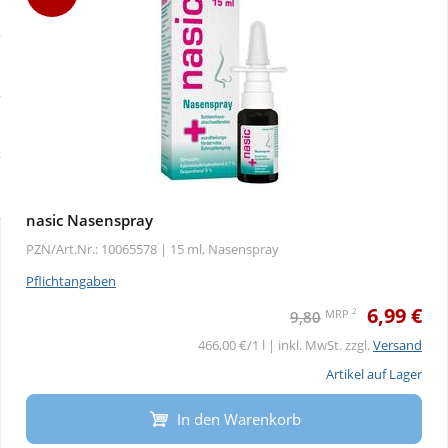
Sale
Körperpflege & Kosmetik
Physiogel
Schnäppchen
Liebe & Erotik
Aliud Pharma
Sparsets
Mutter & Kind
atida
Täglich gut versorgt
Nahrungsergänzung
nasic Nasenspray
Natur & Homöopathie
PZN/Art.Nr.: 10065578 |
15 ml, Nasenspray
Pflichtangaben
Sanitätshaus
6,99 €
2
MRP
9,80
466,00 €/1 l | inkl. MwSt. zzgl.
Versand
Sport & Fitness
Artikel auf Lager
In den Warenkorb
Tierbedarf