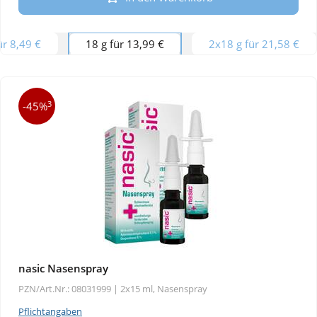
ür 8,49 €
18 g für 13,99 €
2x18 g für 21,58 €
3
-45%
nasic Nasenspray
PZN/Art.Nr.: 08031999 |
2x15 ml, Nasenspray
Pflichtangaben