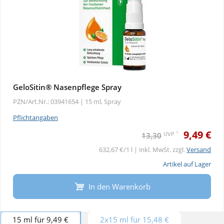
GeloSitin® Nasenpflege Spray
PZN/Art.Nr.: 03941654 |
15 ml, Spray
Pflichtangaben
9,49 €
1
UVP
13,30
632,67 €/1 l | inkl. MwSt. zzgl.
Versand
Artikel auf Lager
In den Warenkorb
15 ml für 9,49 €
2x15 ml für 15,48 €