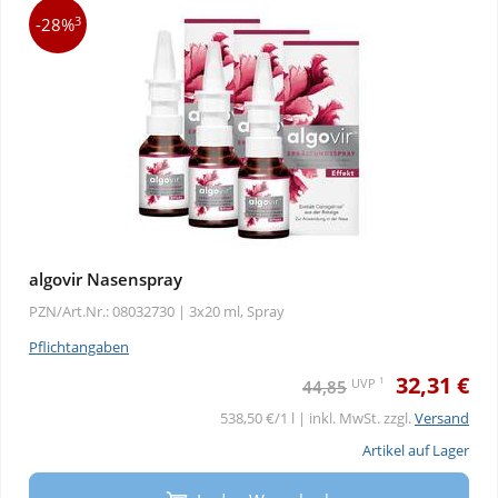
3
-28%
algovir Nasenspray
PZN/Art.Nr.: 08032730 |
3x20 ml, Spray
Pflichtangaben
32,31 €
1
UVP
44,85
538,50 €/1 l | inkl. MwSt. zzgl.
Versand
Artikel auf Lager