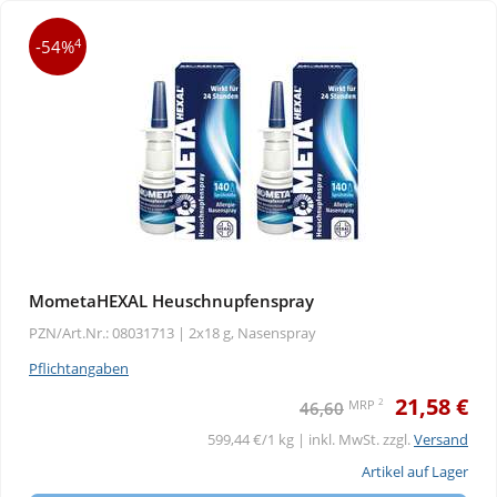
4
-54%
MometaHEXAL Heuschnupfenspray
PZN/Art.Nr.: 08031713 |
2x18 g, Nasenspray
Pflichtangaben
21,58 €
2
MRP
46,60
599,44 €/1 kg | inkl. MwSt. zzgl.
Versand
Artikel auf Lager