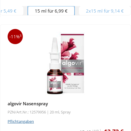
r 5,49 €
15 ml für 6,99 €
2x15 ml für 9,14 €
Wellness
3
-11%
algovir Nasenspray
PZN/Art.Nr.: 12579956 |
20 ml, Spray
Pflichtangaben
1
UVP