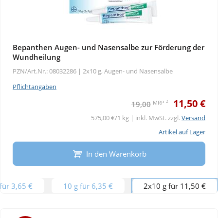
Bepanthen Augen- und Nasensalbe zur Förderung der
Wundheilung
PZN/Art.Nr.: 08032286 |
2x10 g, Augen- und Nasensalbe
Pflichtangaben
11,50 €
2
MRP
19,00
575,00 €/1 kg | inkl. MwSt. zzgl.
Versand
Artikel auf Lager
In den Warenkorb
 für 3,65 €
10 g für 6,35 €
2x10 g für 11,50 €