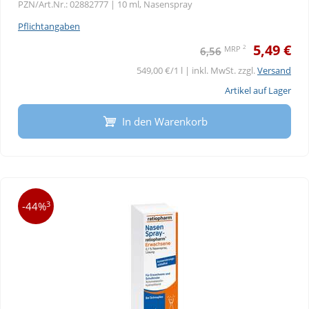
PZN/Art.Nr.: 02882777 |
10 ml, Nasenspray
Pflichtangaben
5,49 €
2
MRP
6,56
549,00 €/1 l | inkl. MwSt. zzgl.
Versand
Artikel auf Lager
In den Warenkorb
3
-44%