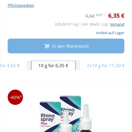
Pflichtangaben
6,35 €
2
MRP
9,50
635,00 €/1 kg | inkl. MwSt. zzgl.
Versand
Artikel auf Lager
In den Warenkorb
 für 3,65 €
10 g für 6,35 €
2x10 g für 11,50 €
4
-40%