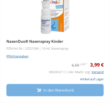
NasenDuo® Nasenspray Kinder
PZN/Art.Nr.: 12521566 |
10 ml, Nasenspray
Pflichtangaben
3,99 €
1
UVP
6,50
399,00 €/1 l | inkl. MwSt. zzgl.
Versand
Artikel auf Lager
In den Warenkorb