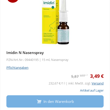
Imidin N Nasenspray
PZN/Art.Nr.: 09440195 |
15 ml, Nasenspray
Pflichtangaben
3,49 €
2
MRP
5,87
232,67 €/1 l | inkl. MwSt. zzgl.
Versand
Artikel auf Lager
In den Warenkorb