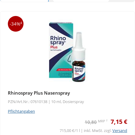
4
-34%
Rhinospray Plus Nasenspray
PZN/Art.Nr.: 07610138 |
10 ml, Dosierspray
Pflichtangaben
7,15 €
2
MRP
10,80
715,00 €/1 l | inkl. MwSt. zzgl.
Versand