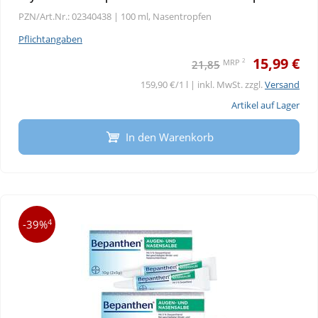
PZN/Art.Nr.: 02340438 |
100 ml, Nasentropfen
Pflichtangaben
15,99 €
2
MRP
21,85
159,90 €/1 l | inkl. MwSt. zzgl.
Versand
Artikel auf Lager
In den Warenkorb
4
-39%