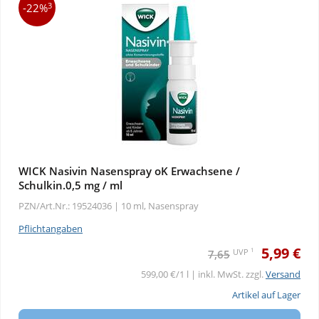
3
-22%
WICK Nasivin Nasenspray oK Erwachsene /
Schulkin.0,5 mg / ml
PZN/Art.Nr.: 19524036 |
10 ml, Nasenspray
Pflichtangaben
5,99 €
1
UVP
7,65
599,00 €/1 l | inkl. MwSt. zzgl.
Versand
Artikel auf Lager