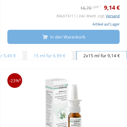
9,14 €
1
UVP
16,70
304,67 €/1 l | inkl. MwSt. zzgl.
Versand
Artikel auf Lager
In den Warenkorb
r 5,49 €
15 ml für 6,99 €
2x15 ml für 9,14 €
4
-23%