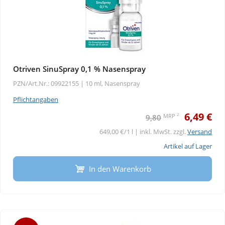
Otriven SinuSpray 0,1 % Nasenspray
PZN/Art.Nr.: 09922155 |
10 ml, Nasenspray
Pflichtangaben
6,49 €
2
MRP
9,80
649,00 €/1 l | inkl. MwSt. zzgl.
Versand
Artikel auf Lager
In den Warenkorb