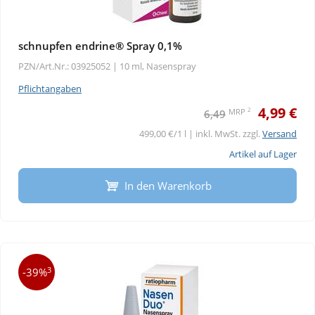
schnupfen endrine® Spray 0,1%
PZN/Art.Nr.: 03925052 |
10 ml, Nasenspray
Pflichtangaben
4,99 €
2
MRP
6,49
499,00 €/1 l | inkl. MwSt. zzgl.
Versand
Artikel auf Lager
In den Warenkorb
3
-39%