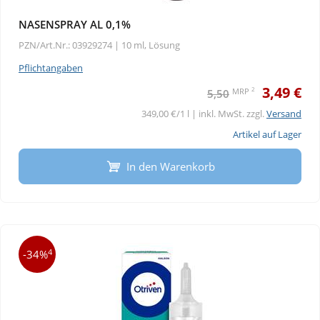
NASENSPRAY AL 0,1%
PZN/Art.Nr.: 03929274 |
10 ml, Lösung
Pflichtangaben
3,49 €
2
MRP
5,50
349,00 €/1 l | inkl. MwSt. zzgl.
Versand
Artikel auf Lager
In den Warenkorb
4
-34%