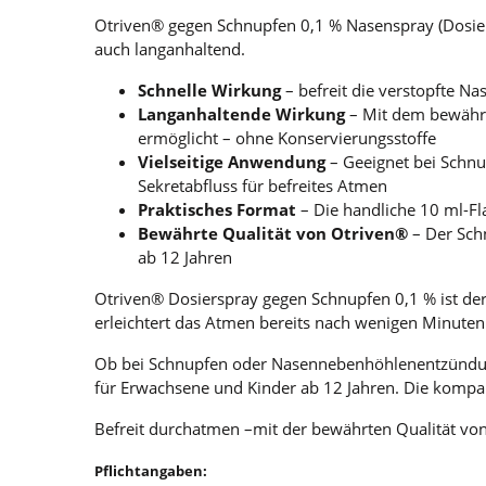
Otriven® gegen Schnupfen 0,1 % Nasenspray (Dosiers
auch langanhaltend.
Schnelle Wirkung
– befreit die verstopfte Na
Langanhaltende Wirkung
– Mit dem bewährt
ermöglicht – ohne Konservierungsstoffe
Vielseitige Anwendung
– Geeignet bei Schn
Sekretabfluss für befreites Atmen
Praktisches Format
– Die handliche 10 ml-Fla
Bewährte Qualität von Otriven®
– Der Schn
ab 12 Jahren
Otriven® Dosierspray gegen Schnupfen 0,1 % ist der
erleichtert das Atmen bereits nach wenigen Minuten.
Ob bei Schnupfen oder Nasennebenhöhlenentzündung,
für Erwachsene und Kinder ab 12 Jahren. Die kompak
Befreit durchatmen –mit der bewährten Qualität vo
Pflichtangaben: