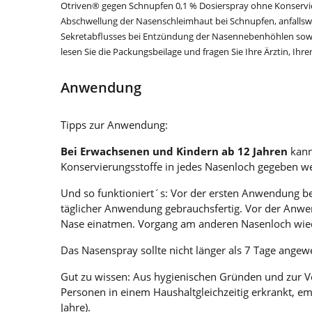
Otriven® gegen Schnupfen 0,1 % Dosierspray ohne Konservie
Abschwellung der Nasenschleimhaut bei Schnupfen, anfallsweis
Sekretabflusses bei Entzündung der Nasennebenhöhlen sowie
lesen Sie die Packungsbeilage und fragen Sie Ihre Ärztin, Ihre
Anwendung
Tipps zur Anwendung:
Bei Erwachsenen und Kindern ab 12 Jahren
kann
Konservierungsstoffe in jedes Nasenloch gegeben w
Und so funktioniert´s: Vor der ersten Anwendung be
täglicher Anwendung gebrauchsfertig. Vor der Anwe
Nase einatmen. Vorgang am anderen Nasenloch wie
Das Nasenspray sollte nicht länger als 7 Tage ange
Gut zu wissen: Aus hygienischen Gründen und zur V
Personen in einem Haushaltgleichzeitig erkrankt, e
Jahre).