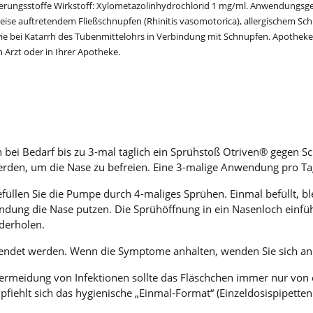
rungsstoffe Wirkstoff: Xylometazolinhydrochlorid 1 mg/ml. Anwendungsgeb
e auftretendem Fließschnupfen (Rhinitis vasomotorica), allergischem Schnup
 bei Katarrh des Tubenmittelohrs in Verbindung mit Schnupfen. Apotheken
n Arzt oder in Ihrer Apotheke.
 bei Bedarf bis zu 3-mal täglich ein Sprühstoß Otriven® gegen 
erden, um die Nase zu befreien. Eine 3-malige Anwendung pro Ta
füllen Sie die Pumpe durch 4-maliges Sprühen. Einmal befüllt, b
ndung die Nase putzen. Die Sprühöffnung in ein Nasenloch einfü
derholen.
wendet werden. Wenn die Symptome anhalten, wenden Sie sich an I
ermeidung von Infektionen sollte das Fläschchen immer nur von 
mpfiehlt sich das hygienische „Einmal-Format“ (Einzeldosispipet