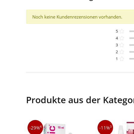
Noch keine Kundenrezensionen vorhanden.
5
4
3
2
1
Produkte aus der Katego
4
3
-29%
-11%