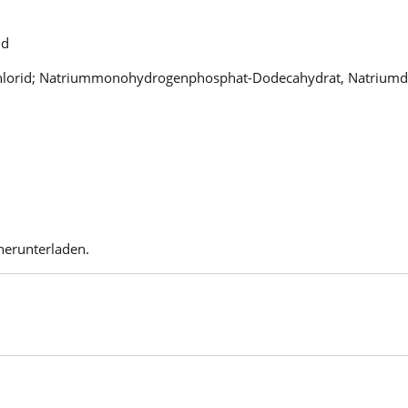
id
mchlorid; Natriummonohydrogenphosphat-Dodecahydrat, Natrium
herunterladen.