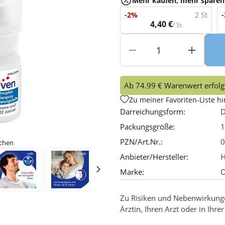
Mehr kaufen, mehr sparen
-2%
2 St
4,40 €
/ St
Ab 74.99 € Warenwert erfolgt
Zu meiner Favoriten-Liste h
Darreichungsform:
D
Packungsgröße:
1
PZN/Art.Nr.:
0
ichen
Anbieter/Hersteller:
H
Marke:
O
Zu Risiken und Nebenwirkungen
Ärztin, Ihren Arzt oder in Ihre