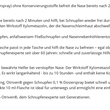
pray) ohne Konservierungsstoffe befreit die Nase bereits nach 2
se bereits nach 2 Minuten und hilft, bei Schnupfen wieder frei du
en Wirkstoff Xylometazolin, der die Nasenschleimhaut abschwell
upfen, anfallsweisem Fließschnupfen und Nasennebenhöhlenentzü
sche passt in jede Tasche und hilft die Nase zu befreien – egal 
upfenexperte seit über 60 Jahren: schnelle und zuverlässige Hilf
 bewährte Helfer bei verstopfter Nase. Der Wirkstoff Xylometazo
 Es wirkt langanhaltend - bis zu 10 Stunden -und enthält keine K
 Otriven® gegen Schnupfen 0,1 % Dosierspray bietet schnell un
te 10 ml-Flasche ist ideal für unterwegs und ermöglicht eine ei
n Otriven®, dem Schnupfenexperte seit Generationen.