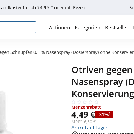
sandkostenfrei ab 74.99 € oder mit Rezept
Sc
Aktionen
Kategorien
Bestseller
egen Schnupfen 0,1 % Nasenspray (Dosierspray) ohne Konservier
Otriven gegen
Nasenspray (D
Konservierung
Mengenrabatt
4,49 €
4
-31%
MRP²
6,50 €
Artikel auf Lager