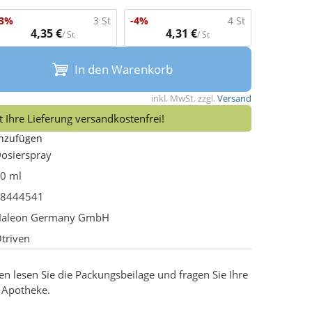
-3%
3 St
-4%
4 St
4,35 €
4,31 €
/ St
/ St
In den Warenkorb
inkl. MwSt. zzgl.
Versand
 Ihre Lieferung versandkostenfrei!
inzufügen
osierspray
0 ml
8444541
aleon Germany GmbH
triven
 lesen Sie die Packungsbeilage und fragen Sie Ihre
r Apotheke.