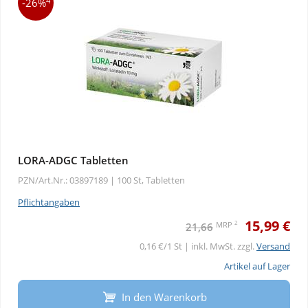
4
-26%
LORA-ADGC Tabletten
PZN/Art.Nr.: 03897189 |
100 St, Tabletten
Pflichtangaben
15,99 €
2
MRP
21,66
0,16 €/1 St | inkl. MwSt. zzgl.
Versand
Artikel auf Lager
In den Warenkorb