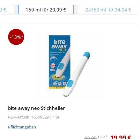
9 €
150 ml für 20,99 €
2x150 ml für 34,04 €
3
-13%
bite away neo Stichheiler
PZN/Art.Nr.: 16609329 |
1 St
Pflichtangaben
19,99 €
1
UVP
22,95