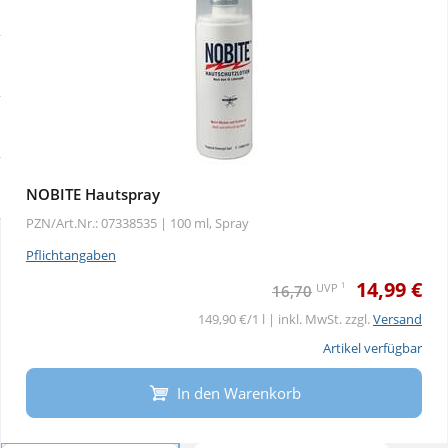
Sale
Körperpflege & Kosmetik
Physiogel
Schnäppchen
Liebe & Erotik
Aliud Pharma
Sparsets
Mutter & Kind
atida
Täglich gut versorgt
Nahrungsergänzung
NOBITE Hautspray
PZN/Art.Nr.: 07338535 |
100 ml, Spray
Natur & Homöopathie
Pflichtangaben
14,99 €
1
UVP
16,70
Sanitätshaus
149,90 €/1 l | inkl. MwSt. zzgl.
Versand
Artikel verfügbar
Sport & Fitness
In den Warenkorb
Tierbedarf