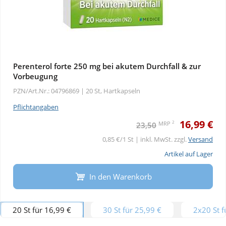
Perenterol forte 250 mg bei akutem Durchfall & zur
Vorbeugung
PZN/Art.Nr.: 04796869 |
20 St, Hartkapseln
Pflichtangaben
16,99 €
2
MRP
23,50
0,85 €/1 St | inkl. MwSt. zzgl.
Versand
Artikel auf Lager
In den Warenkorb
20 St für 16,99 €
30 St für 25,99 €
2x20 St f