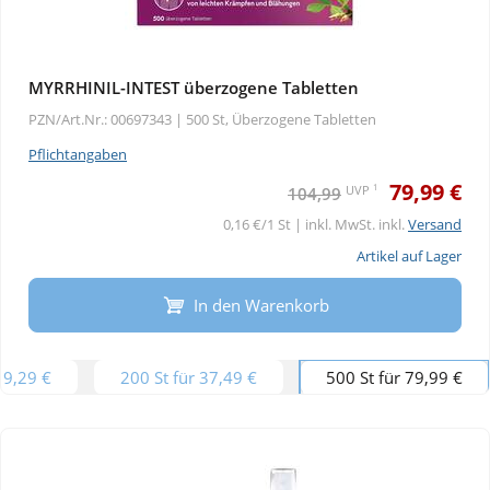
MYRRHINIL-INTEST überzogene Tabletten
PZN/Art.Nr.: 00697343 |
500 St, Überzogene Tabletten
Pflichtangaben
79,99 €
1
UVP
104,99
0,16 €/1 St | inkl. MwSt. inkl.
Versand
Artikel auf Lager
In den Warenkorb
19,29 €
200 St für 37,49 €
500 St für 79,99 €