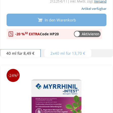
212,25 €/1 l | inkl. MwSt. zzgl.
Versand
Artikel verfügbar
In den Warenkorb
32
-20 %
EXTRA
Code HP20
Aktivieren
40 ml für 8,49 €
2x40 ml für 13,70 €
3
-24%