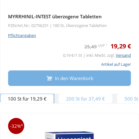
MYRRHINIL-INTEST überzogene Tabletten
PZN/Art.Nr.: 02756251 |
100 St, Überzogene Tabletten
Pflichtangaben
19,29 €
1
UVP
25,49
0,19 €/1 St | inkl. MwSt. zzgl.
Versand
Artikel auf Lager
In den Warenkorb
100 St für 19,29 €
200 St für 37,49 €
500 St
4
-32%