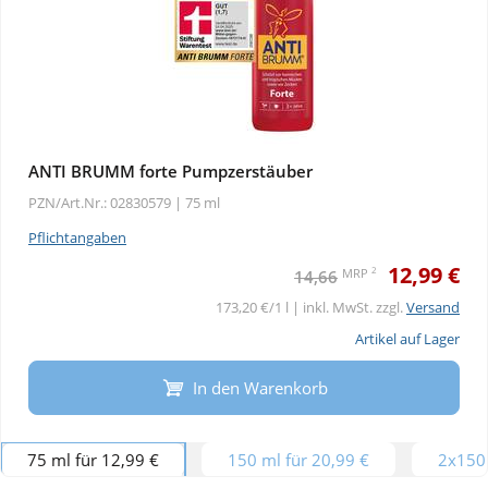
ANTI BRUMM forte Pumpzerstäuber
PZN/Art.Nr.: 02830579 |
75 ml
Pflichtangaben
12,99 €
2
MRP
14,66
173,20 €/1 l | inkl. MwSt. zzgl.
Versand
Artikel auf Lager
In den Warenkorb
75 ml für 12,99 €
150 ml für 20,99 €
2x150 