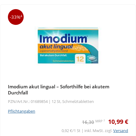
4
-33%
Imodium akut lingual – Soforthilfe bei akutem
Durchfall
PZN/Art.Nr.: 01689854 |
12 St, Schmelztabletten
Pflichtangaben
10,99 €
2
MRP
16,30
0,92 €/1 St | inkl. MwSt. zzgl.
Versand