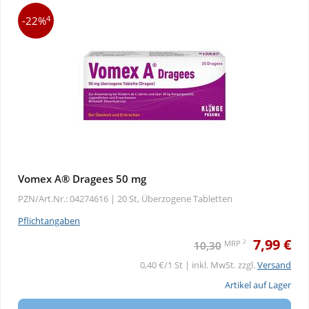
4
-22%
Vomex A® Dragees 50 mg
PZN/Art.Nr.: 04274616 |
20 St, Überzogene Tabletten
Pflichtangaben
7,99 €
2
MRP
10,30
0,40 €/1 St | inkl. MwSt. zzgl.
Versand
Artikel auf Lager