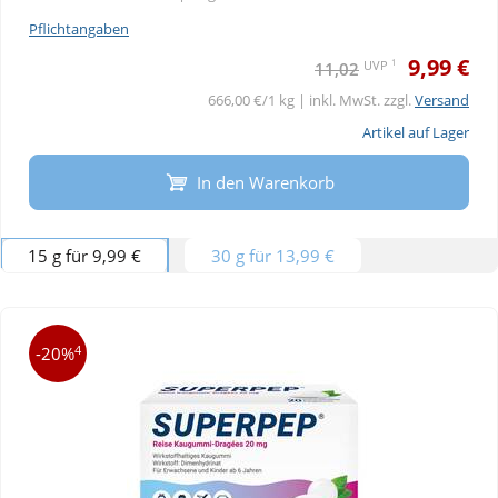
Pflichtangaben
9,99 €
1
UVP
11,02
666,00 €/1 kg | inkl. MwSt. zzgl.
Versand
Artikel auf Lager
In den Warenkorb
15 g für 9,99 €
30 g für 13,99 €
4
-20%