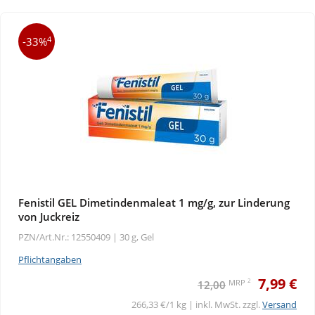
4
-33%
Fenistil GEL Dimetindenmaleat 1 mg/g, zur Linderung
von Juckreiz
PZN/Art.Nr.: 12550409 |
30 g, Gel
Pflichtangaben
7,99 €
2
MRP
12,00
266,33 €/1 kg | inkl. MwSt. zzgl.
Versand