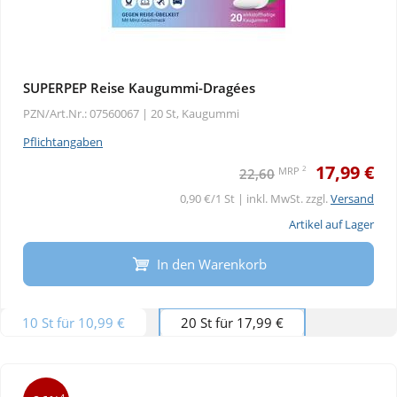
SUPERPEP Reise Kaugummi-Dragées
PZN/Art.Nr.: 07560067 |
20 St, Kaugummi
Pflichtangaben
17,99 €
2
MRP
22,60
0,90 €/1 St | inkl. MwSt. zzgl.
Versand
Artikel auf Lager
In den Warenkorb
10 St für 10,99 €
20 St für 17,99 €