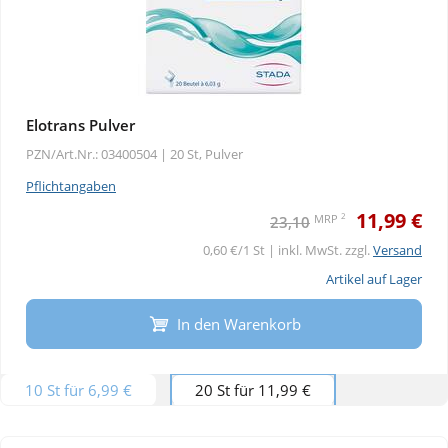
Elotrans Pulver
PZN/Art.Nr.: 03400504 |
20 St, Pulver
Pflichtangaben
11,99 €
2
MRP
23,10
0,60 €/1 St | inkl. MwSt. zzgl.
Versand
Artikel auf Lager
In den Warenkorb
10 St für 6,99 €
20 St für 11,99 €