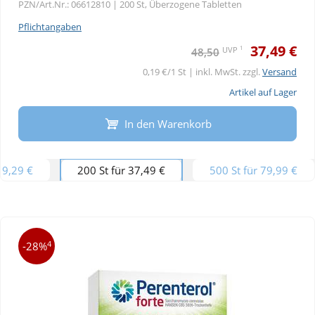
PZN/Art.Nr.: 06612810 |
200 St, Überzogene Tabletten
Pflichtangaben
37,49 €
1
UVP
48,50
0,19 €/1 St | inkl. MwSt. zzgl.
Versand
Artikel auf Lager
In den Warenkorb
19,29 €
200 St für 37,49 €
500 St für 79,99 €
4
-28%