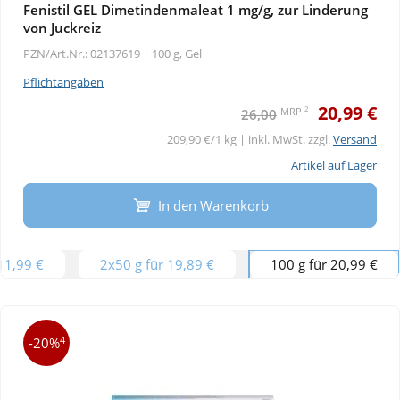
Fenistil GEL Dimetindenmaleat 1 mg/g, zur Linderung
von Juckreiz
PZN/Art.Nr.: 02137619 |
100 g, Gel
Pflichtangaben
20,99 €
2
MRP
26,00
209,90 €/1 kg | inkl. MwSt. zzgl.
Versand
Artikel auf Lager
In den Warenkorb
 11,99 €
2x50 g für 19,89 €
100 g für 20,99 €
4
-20%