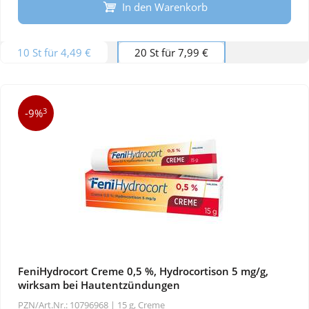
In den Warenkorb
10 St für 4,49 €
20 St für 7,99 €
3
-9%
FeniHydrocort Creme 0,5 %, Hydrocortison 5 mg/g,
wirksam bei Hautentzündungen
PZN/Art.Nr.: 10796968 |
15 g, Creme