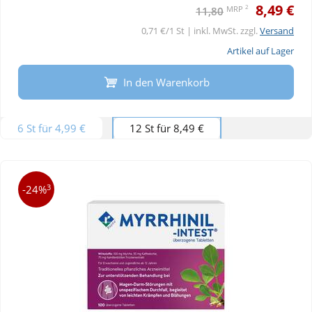
8,49 €
2
MRP
11,80
0,71 €/1 St | inkl. MwSt. zzgl.
Versand
Artikel auf Lager
In den Warenkorb
6 St für 4,99 €
12 St für 8,49 €
3
-24%