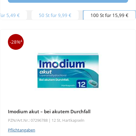
für 5,49 €
50 St für 9,99 €
100 St für 15,99 €
4
-28%
Imodium akut – bei akutem Durchfall
PZN/Art.Nr.: 07296788 |
12 St, Hartkapseln
Pflichtangaben