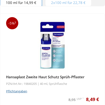
100 ml für 14,99 €
2x100 ml für 22,78 €
Wellness
3
-5%
Hansaplast Zweite Haut Schutz Sprüh-Pflaster
PZN/Art.Nr.: 19840205 |
40 ml, Sprühflasche
Pflichtangaben
8,49 €
1
UVP
8,95