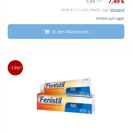
7,49 €
UVP
7,99
74,90 €/1 l | inkl. MwSt. zzgl.
Versand
Artikel auf Lager
In den Warenkorb
4
-19%