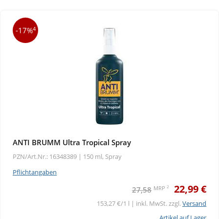
4
-17%
ANTI BRUMM Ultra Tropical Spray
PZN/Art.Nr.: 16348389 |
150 ml, Spray
Pflichtangaben
22,99 €
2
MRP
27,58
153,27 €/1 l | inkl. MwSt. zzgl.
Versand
Artikel auf Lager