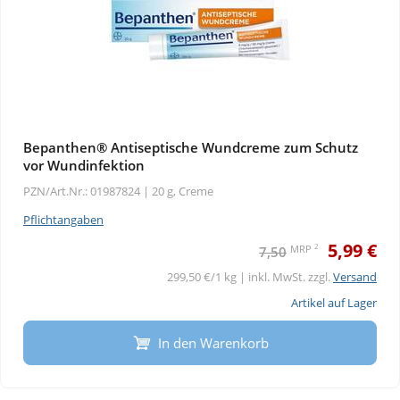
Bepanthen® Antiseptische Wundcreme zum Schutz
vor Wundinfektion
PZN/Art.Nr.: 01987824 |
20 g, Creme
Pflichtangaben
5,99 €
2
MRP
7,50
299,50 €/1 kg | inkl. MwSt. zzgl.
Versand
Artikel auf Lager
In den Warenkorb