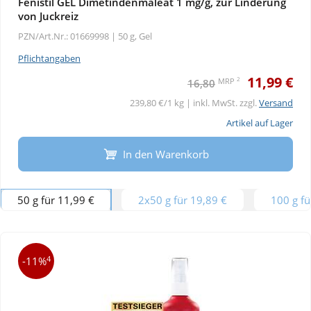
Fenistil GEL Dimetindenmaleat 1 mg/g, zur Linderung
von Juckreiz
PZN/Art.Nr.: 01669998 |
50 g, Gel
Pflichtangaben
11,99 €
2
MRP
16,80
239,80 €/1 kg | inkl. MwSt. zzgl.
Versand
Artikel auf Lager
In den Warenkorb
50 g für 11,99 €
2x50 g für 19,89 €
100 g fü
4
-11%