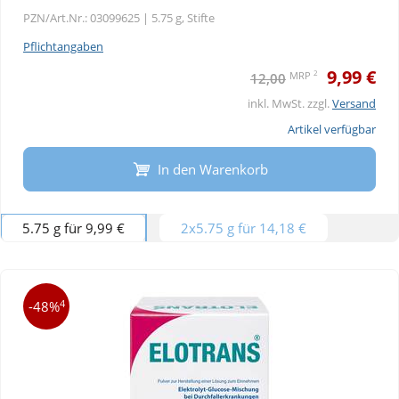
PZN/Art.Nr.: 03099625 |
5.75 g, Stifte
Pflichtangaben
9,99 €
2
MRP
12,00
inkl. MwSt. zzgl.
Versand
Artikel verfügbar
In den Warenkorb
5.75 g für 9,99 €
2x5.75 g für 14,18 €
4
-48%