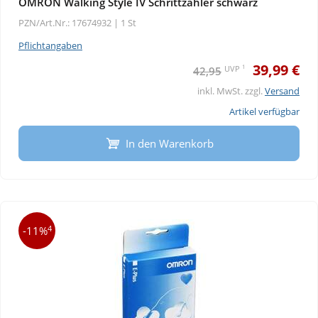
OMRON Walking Style IV Schrittzähler schwarz
PZN/Art.Nr.: 17674932 |
1 St
Pflichtangaben
39,99 €
1
UVP
42,95
inkl. MwSt. zzgl.
Versand
Artikel verfügbar
In den Warenkorb
4
-11%