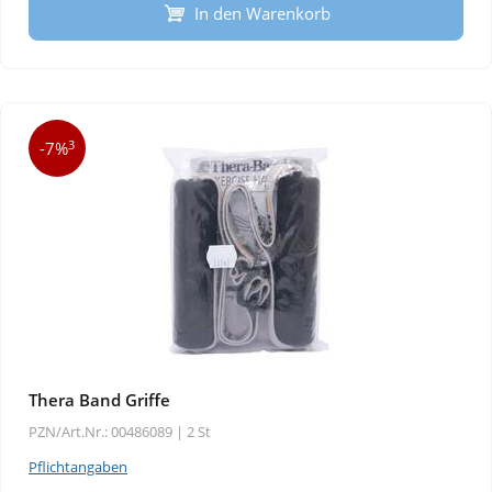
In den Warenkorb
3
-7%
Thera Band Griffe
PZN/Art.Nr.: 00486089 |
2 St
Pflichtangaben