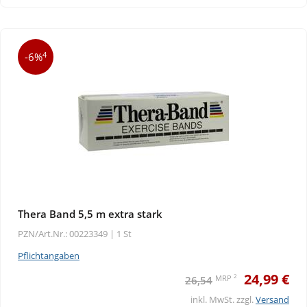
4
-6%
Thera Band 5,5 m extra stark
PZN/Art.Nr.: 00223349 |
1 St
Pflichtangaben
24,99 €
2
MRP
26,54
inkl. MwSt. zzgl.
Versand