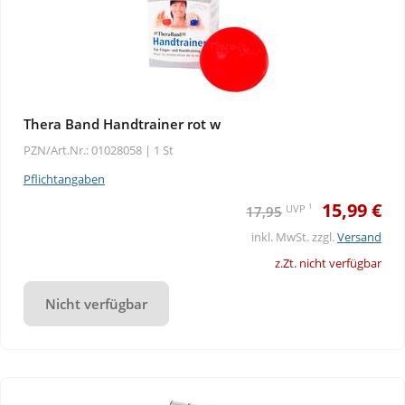
Thera Band Handtrainer rot w
PZN/Art.Nr.: 01028058 |
1 St
Pflichtangaben
15,99 €
1
UVP
17,95
inkl. MwSt. zzgl.
Versand
z.Zt. nicht verfügbar
Nicht verfügbar