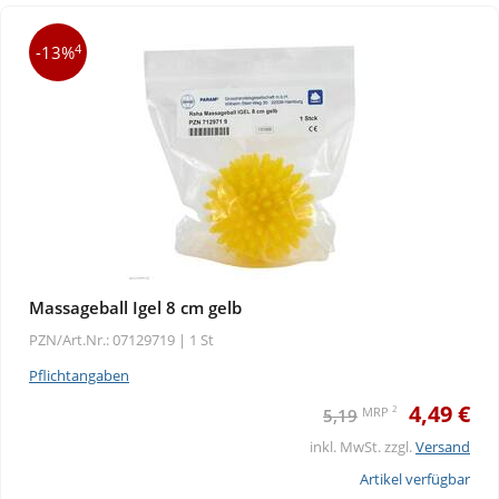
4
-13%
Massageball Igel 8 cm gelb
PZN/Art.Nr.: 07129719 |
1 St
Pflichtangaben
4,49 €
2
MRP
5,19
inkl. MwSt. zzgl.
Versand
Artikel verfügbar