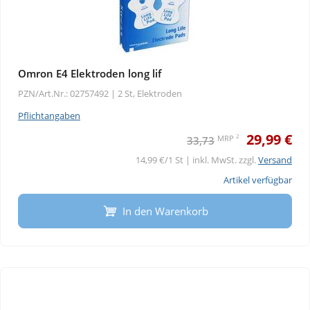
Omron E4 Elektroden long lif
PZN/Art.Nr.: 02757492 |
2 St, Elektroden
Pflichtangaben
29,99 €
2
MRP
33,73
14,99 €/1 St | inkl. MwSt. zzgl.
Versand
Artikel verfügbar
In den Warenkorb