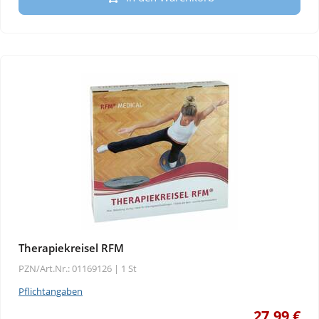
Therapiekreisel RFM
PZN/Art.Nr.: 01169126 |
1 St
Pflichtangaben
27,99 €