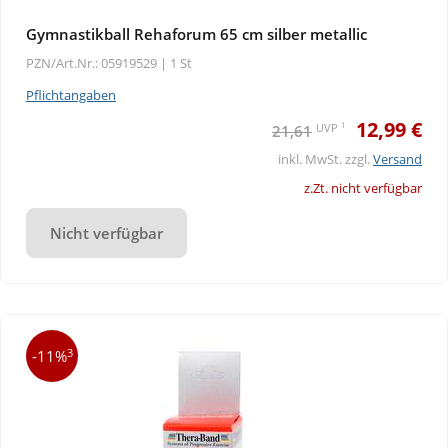
Gymnastikball Rehaforum 65 cm silber metallic
PZN/Art.Nr.: 05919529 |
1 St
Pflichtangaben
12,99 €
1
UVP
21,61
inkl. MwSt. zzgl.
Versand
z.Zt. nicht verfügbar
Nicht verfügbar
3
-11%