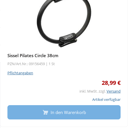
Sale
Körperpflege & Kosmetik
Physiogel
Schnäppchen
Liebe & Erotik
Aliud Pharma
Sparsets
Mutter & Kind
atida
Täglich gut versorgt
Nahrungsergänzung
Sissel Pilates Circle 38cm
PZN/Art.Nr.: 09156459 |
1 St
Natur & Homöopathie
Pflichtangaben
28,99 €
Sanitätshaus
inkl. MwSt. zzgl.
Versand
Artikel verfügbar
Sport & Fitness
In den Warenkorb
Tierbedarf