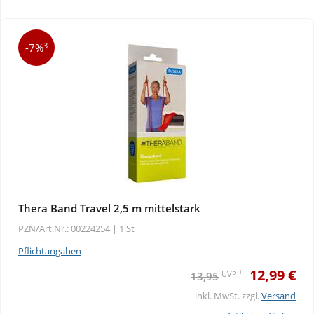
Wellness
3
-7%
Thera Band Travel 2,5 m mittelstark
PZN/Art.Nr.: 00224254 |
1 St
Pflichtangaben
12,99 €
1
UVP
13,95
inkl. MwSt. zzgl.
Versand