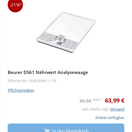
4
-21%
Beurer DS61 Nährwert Analysewaage
PZN/Art.Nr.: 02653309 |
1 St
Pflichtangaben
63,99 €
2
MRP
80,96
inkl. MwSt. zzgl.
Versand
Artikel verfügbar
In den Warenkorb