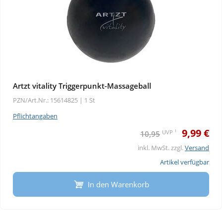
Artzt vitality Triggerpunkt-Massageball
PZN/Art.Nr.: 15614825 |
1 St
Pflichtangaben
9,99 €
1
UVP
10,95
inkl. MwSt. zzgl.
Versand
Artikel verfügbar
In den Warenkorb