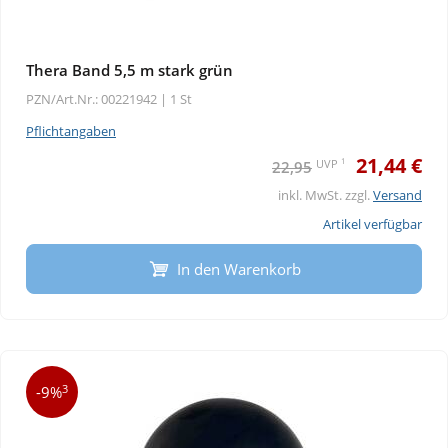
Thera Band 5,5 m stark grün
PZN/Art.Nr.: 00221942 |
1 St
Pflichtangaben
21,44 €
1
UVP
22,95
inkl. MwSt. zzgl.
Versand
Artikel verfügbar
In den Warenkorb
3
-9%