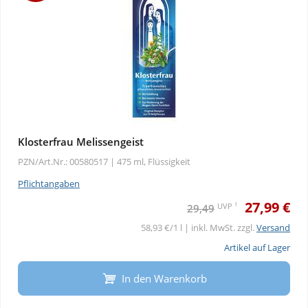
Klosterfrau Melissengeist
PZN/Art.Nr.: 00580517 |
475 ml, Flüssigkeit
Pflichtangaben
27,99 €
1
UVP
29,49
58,93 €/1 l | inkl. MwSt. zzgl.
Versand
Artikel auf Lager
In den Warenkorb