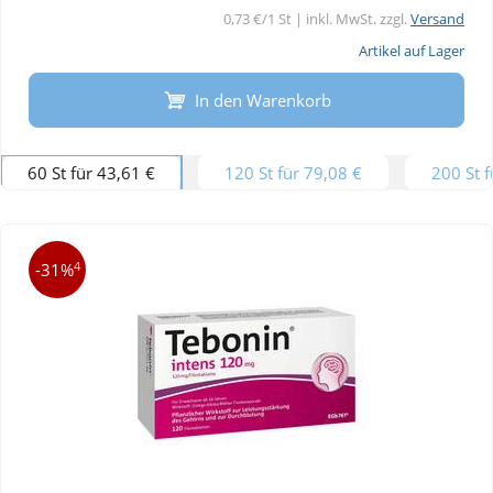
0,73 €/1 St | inkl. MwSt. zzgl.
Versand
Artikel auf Lager
In den Warenkorb
60 St für 43,61 €
120 St für 79,08 €
200 St 
4
-31%