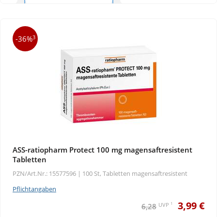
3
-36%
ASS-ratiopharm Protect 100 mg magensaftresistent
Tabletten
PZN/Art.Nr.: 15577596 |
100 St, Tabletten magensaftresistent
Pflichtangaben
3,99 €
1
UVP
6,28