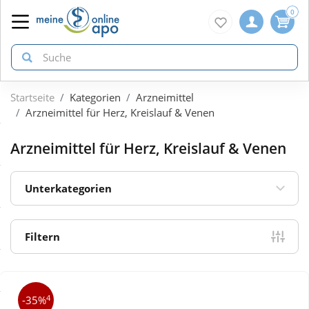
0
Startseite
Kategorien
Arzneimittel
zurück
zurück
zurück
Arzneimittel für Herz, Kreislauf & Venen
ÜBERSICHT AKTIONEN
ÜBERSICHT KATEGORIEN
ÜBERSICHT MARKEN
Arzneimittel für Herz, Kreislauf & Venen
Aktuelle Coupons
Arzneimittel
1A Pharma
Unterkategorien
Gratis dazu
Bio & Genuss
Doppelherz
Filtern
Neuheiten
Diabetes
Eucerin
4
-35%