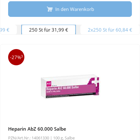
In den Warenkorb
,99 €
250 St für 31,99 €
2x250 St für 60,84 €
3
-27%
Heparin AbZ 60.000 Salbe
PZN/Art.Nr.: 14061330 |
100 g, Salbe