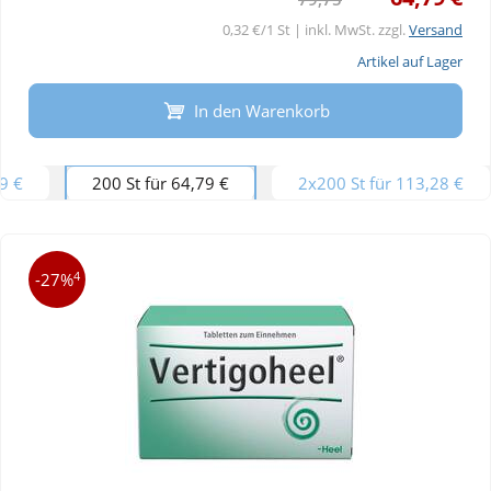
0,32 €/1 St | inkl. MwSt. zzgl.
Versand
Artikel auf Lager
In den Warenkorb
99 €
200 St für 64,79 €
2x200 St für 113,28 €
4
-27%