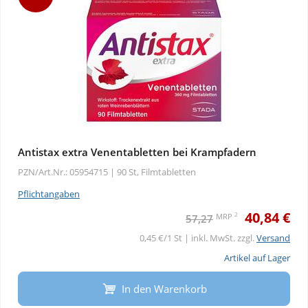
Antistax extra Venentabletten bei Krampfadern
PZN/Art.Nr.: 05954715 |
90 St, Filmtabletten
Pflichtangaben
40,84 €
2
MRP
57,27
0,45 €/1 St | inkl. MwSt. zzgl.
Versand
Artikel auf Lager
In den Warenkorb