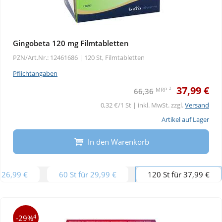
Gingobeta 120 mg Filmtabletten
PZN/Art.Nr.: 12461686 |
120 St, Filmtabletten
Pflichtangaben
37,99 €
2
MRP
66,36
0,32 €/1 St | inkl. MwSt. zzgl.
Versand
Artikel auf Lager
In den Warenkorb
r 26,99 €
60 St für 29,99 €
120 St für 37,99 €
4
-29%