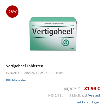
4
-28%
Vertigoheel Tabletten
PZN/Art.Nr.: 01088971 |
250 St, Tabletten
Pflichtangaben
31,99 €
2
MRP
44,30
0,13 €/1 St | inkl. MwSt. zzgl.
Versand
Artikel auf Lager