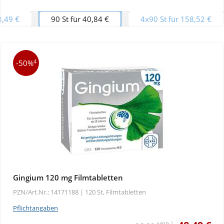
3,49 €
90 St für 40,84 €
4x90 St für 158,52 €
4
-50%
Gingium 120 mg Filmtabletten
PZN/Art.Nr.: 14171188 |
120 St, Filmtabletten
Pflichtangaben
2