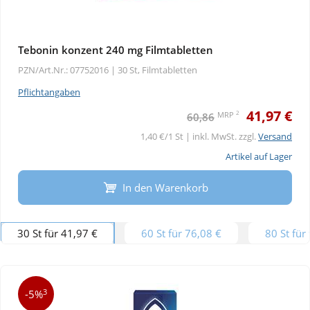
Tebonin konzent 240 mg Filmtabletten
PZN/Art.Nr.: 07752016 |
30 St, Filmtabletten
Pflichtangaben
41,97 €
2
MRP
60,86
1,40 €/1 St | inkl. MwSt. zzgl.
Versand
Artikel auf Lager
In den Warenkorb
30 St für 41,97 €
60 St für 76,08 €
80 St für
3
-5%