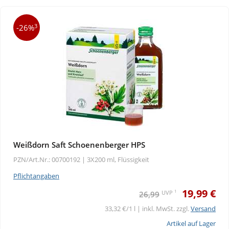
3
-26%
Weißdorn Saft Schoenenberger HPS
PZN/Art.Nr.: 00700192 |
3X200 ml, Flüssigkeit
Pflichtangaben
19,99 €
1
UVP
26,99
33,32 €/1 l | inkl. MwSt. zzgl.
Versand
Artikel auf Lager