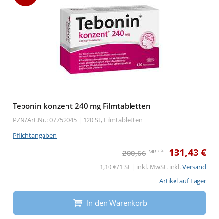
Sale
Körperpflege & Kosmetik
Physiogel
Schnäppchen
Liebe & Erotik
Aliud Pharma
Sparsets
Mutter & Kind
atida
Täglich gut versorgt
Nahrungsergänzung
Tebonin konzent 240 mg Filmtabletten
PZN/Art.Nr.: 07752045 |
120 St, Filmtabletten
Natur & Homöopathie
Pflichtangaben
131,43 €
Sanitätshaus
2
MRP
200,66
1,10 €/1 St | inkl. MwSt. inkl.
Versand
Sport & Fitness
Artikel auf Lager
In den Warenkorb
Tierbedarf