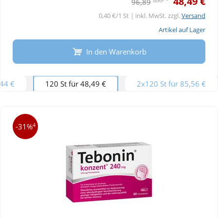
48,49 €
MRP
96,89
0,40 €/1 St | inkl. MwSt. zzgl.
Versand
Artikel auf Lager
In den Warenkorb
,44 €
120 St für 48,49 €
2x120 St für 85,56 €
4
-31%