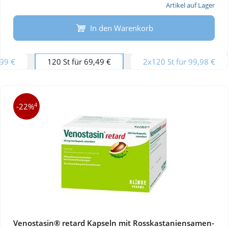
Artikel auf Lager
In den Warenkorb
,99 €
120 St für 69,49 €
2x120 St für 99,98 €
4
-22%
Venostasin® retard Kapseln mit Rosskastaniensamen-