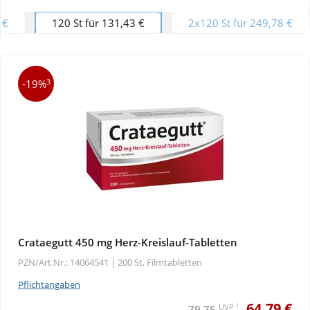
 €
120 St für 131,43 €
2x120 St für 249,78 €
Wellness
3
-19%
Crataegutt 450 mg Herz-Kreislauf-Tabletten
PZN/Art.Nr.: 14064541 |
200 St, Filmtabletten
Pflichtangaben
64,79 €
1
UVP
79,75