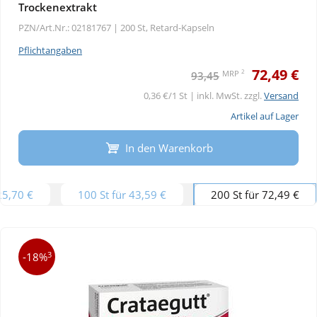
Trockenextrakt
PZN/Art.Nr.: 02181767 |
200 St, Retard-Kapseln
Pflichtangaben
72,49 €
2
MRP
93,45
0,36 €/1 St | inkl. MwSt. zzgl.
Versand
Artikel auf Lager
In den Warenkorb
25,70 €
100 St für 43,59 €
200 St für 72,49 €
3
-18%