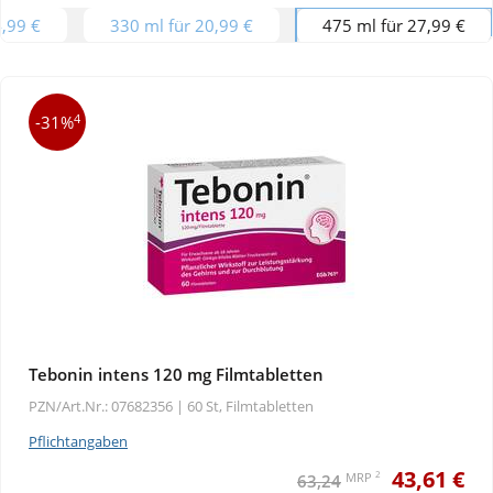
4,99 €
330 ml für 20,99 €
475 ml für 27,99 €
4
-31%
Tebonin intens 120 mg Filmtabletten
PZN/Art.Nr.: 07682356 |
60 St, Filmtabletten
Pflichtangaben
43,61 €
2
MRP
63,24