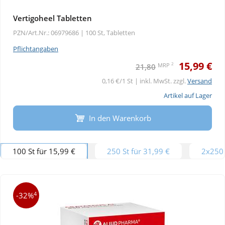
Vertigoheel Tabletten
PZN/Art.Nr.: 06979686 |
100 St, Tabletten
Pflichtangaben
15,99 €
2
MRP
21,80
0,16 €/1 St | inkl. MwSt. zzgl.
Versand
Artikel auf Lager
In den Warenkorb
100 St für 15,99 €
250 St für 31,99 €
2x250 
4
-32%