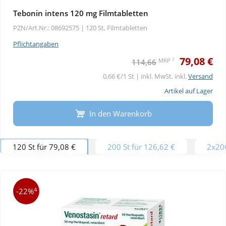
Tebonin intens 120 mg Filmtabletten
PZN/Art.Nr.: 08692575 |
120 St, Filmtabletten
Pflichtangaben
79,08 €
2
MRP
114,66
0,66 €/1 St | inkl. MwSt. inkl.
Versand
Artikel auf Lager
In den Warenkorb
120 St für 79,08 €
200 St für 126,62 €
2x200
4
-22%