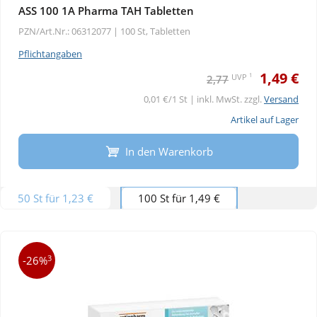
ASS 100 1A Pharma TAH Tabletten
PZN/Art.Nr.: 06312077 |
100 St, Tabletten
Pflichtangaben
1,49 €
1
UVP
2,77
0,01 €/1 St | inkl. MwSt. zzgl.
Versand
Artikel auf Lager
In den Warenkorb
50 St für 1,23 €
100 St für 1,49 €
3
-26%