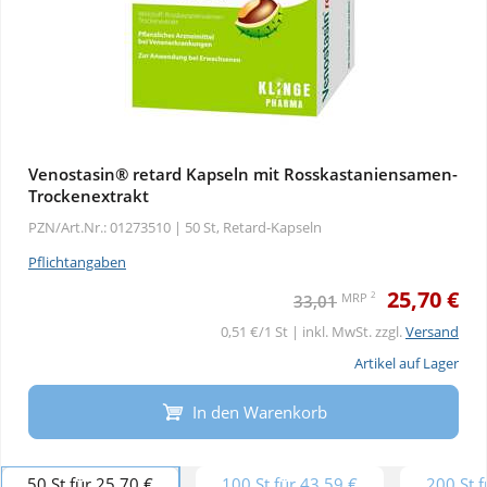
Venostasin® retard Kapseln mit Rosskastaniensamen-
Trockenextrakt
PZN/Art.Nr.: 01273510 |
50 St, Retard-Kapseln
Pflichtangaben
25,70 €
2
MRP
33,01
0,51 €/1 St | inkl. MwSt. zzgl.
Versand
Artikel auf Lager
In den Warenkorb
50 St für 25,70 €
100 St für 43,59 €
200 St f