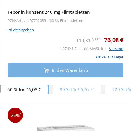
Tebonin konzent 240 mg Filmtabletten
PZN/Art.Nr.: 07752039 |
60 St, Filmtabletten
Pflichtangaben
76,08 €
2
MRP
110,31
1,27 €/1 St | inkl. MwSt. inkl.
Versand
Artikel auf Lager
In den Warenkorb
60 St für 76,08 €
80 St für 95,67 €
120 St fü
4
-26%