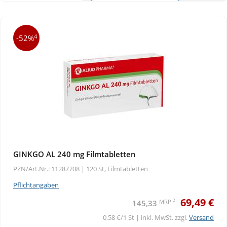
4
-52%
GINKGO AL 240 mg Filmtabletten
PZN/Art.Nr.: 11287708 |
120 St, Filmtabletten
Pflichtangaben
69,49 €
2
MRP
145,33
0,58 €/1 St | inkl. MwSt. zzgl.
Versand