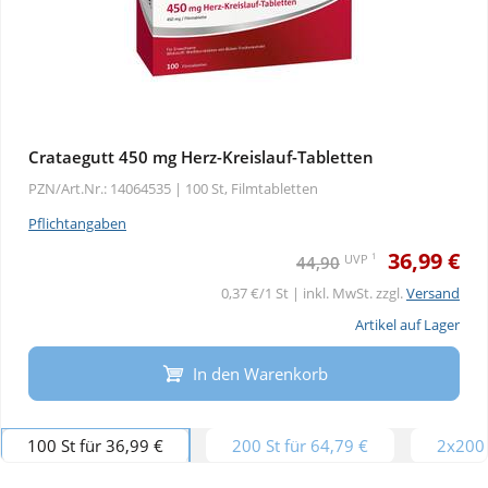
Crataegutt 450 mg Herz-Kreislauf-Tabletten
PZN/Art.Nr.: 14064535 |
100 St, Filmtabletten
Pflichtangaben
36,99 €
1
UVP
44,90
0,37 €/1 St | inkl. MwSt. zzgl.
Versand
Artikel auf Lager
In den Warenkorb
100 St für 36,99 €
200 St für 64,79 €
2x200 