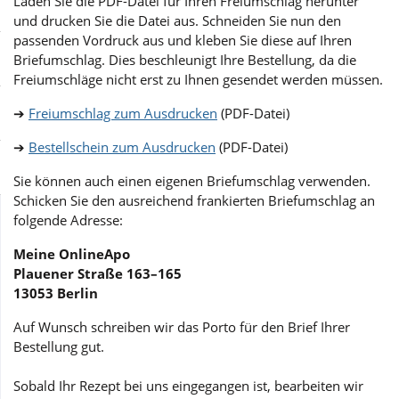
Laden Sie die PDF-Datei für Ihren Freiumschlag herunter
Sale
Körperpflege & Kosmetik
Physiogel
und drucken Sie die Datei aus. Schneiden Sie nun den
passenden Vordruck aus und kleben Sie diese auf Ihren
Schnäppchen
Liebe & Erotik
Aliud Pharma
Briefumschlag. Dies beschleunigt Ihre Bestellung, da die
Freiumschläge nicht erst zu Ihnen gesendet werden müssen.
➔
Sparsets
Mutter & Kind
atida
Freiumschlag zum Ausdrucken
(PDF-Datei)
➔
Bestellschein zum Ausdrucken
(PDF-Datei)
Täglich gut versorgt
Nahrungsergänzung
Sie können auch einen eigenen Briefumschlag verwenden.
Schicken Sie den ausreichend frankierten Briefumschlag an
folgende Adresse:
Natur & Homöopathie
Meine OnlineApo
Plauener Straße 163–165
Sanitätshaus
13053 Berlin
Auf Wunsch schreiben wir das Porto für den Brief Ihrer
Sport & Fitness
Bestellung gut.
Tierbedarf
Sobald Ihr Rezept bei uns eingegangen ist, bearbeiten wir