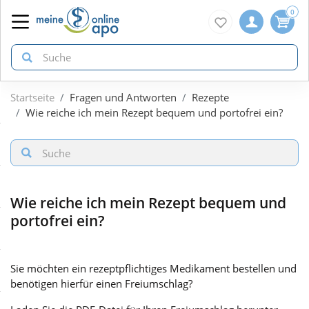
0
Startseite
Fragen und Antworten
Rezepte
zurück
zurück
zurück
Wie reiche ich mein Rezept bequem und portofrei ein?
ÜBERSICHT AKTIONEN
ÜBERSICHT KATEGORIEN
ÜBERSICHT MARKEN
Aktuelle Coupons
Arzneimittel
1A Pharma
Wie reiche ich mein Rezept bequem und
portofrei ein?
Gratis dazu
Bio & Genuss
Doppelherz
Sie möchten ein rezeptpflichtiges Medikament bestellen und
Neuheiten
Diabetes
Eucerin
benötigen hierfür einen Freiumschlag?