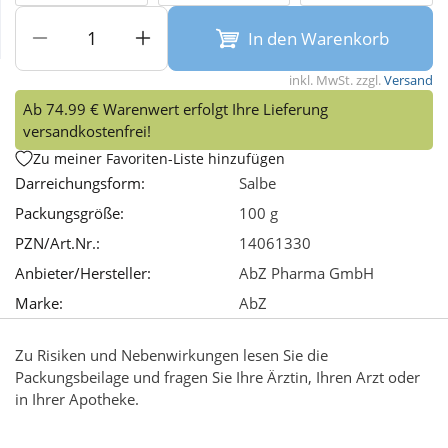
In den Warenkorb
Wellness
inkl. MwSt. zzgl.
Versand
Ab 74.99 € Warenwert erfolgt Ihre Lieferung
versandkostenfrei!
Zu meiner Favoriten-Liste hinzufügen
Darreichungsform:
Salbe
Packungsgröße:
100 g
PZN/Art.Nr.:
14061330
Anbieter/Hersteller:
AbZ Pharma GmbH
Marke:
AbZ
Zu Risiken und Nebenwirkungen lesen Sie die
Packungsbeilage und fragen Sie Ihre Ärztin, Ihren Arzt oder
in Ihrer Apotheke.