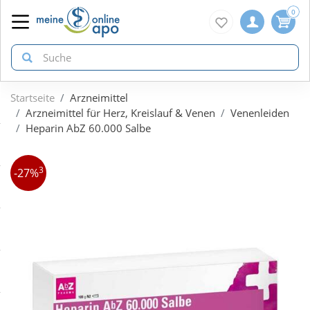
0
Startseite
Arzneimittel
zurück
zurück
zurück
Arzneimittel für Herz, Kreislauf & Venen
Venenleiden
Heparin AbZ 60.000 Salbe
ÜBERSICHT AKTIONEN
ÜBERSICHT KATEGORIEN
ÜBERSICHT MARKEN
3
-27%
Aktuelle Coupons
Arzneimittel
1A Pharma
Gratis dazu
Bio & Genuss
Doppelherz
Neuheiten
Diabetes
Eucerin