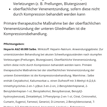
Verletzungen (z. B. Prellungen, Blutergüssen)
oberflächlicher Venenentzündung, sofern diese nicht
durch Kompression behandelt werden kann
Primäre therapeutische Maßnahme bei der oberflächlichen
Venenentzündung der unteren Gliedmaßen ist die
Kompressionsbehandlung.
Pflichtangaben:
Heparin AbZ 60.000 Salbe.
Wirkstoff: Heparin-Natrium. Anwendungsgebiete: Zur
unterstützenden Behandlung bei akuten Schwellungszuständen nach stumpfen
Verletzungen (Prellungen, Blutergüssen). Oberflächliche Venenentzündung,
sofern diese nicht durch Kompression behandelt werden kann. Primäre
therapeutische Maßnahme bei der oberflächlichen Venenentzündung der
unteren Extremitäten ist die Kompressionsbehandlung. Warnhinw.: Salbe
enthält Cetylalkohol, Kaliumsorbat u. einen Duftstoff mit 3-Methyl-4-(2,6,6-
trimethylcyclohex-2-en-1-yl)but-3-en-2-on, 2-Benzylidenheptanal, 2-
Benzylidenheptan-1-ol, Benzylalkohol, Benzylbenzoat, Benzyl(2-
hydroxybenzoat), Zimtaldehyd, 3-Phenylprop-2-en-1-ol, Citral, Cintronellol,
Cumarin, Eugenol, Farnesol, Geraniol, D-Limonen, 2-Benzylidenoctanal, 7-
Hydroxy-3,7-dimethyloctanal, Isoeugenol, Linalool u. Eichenmoos.