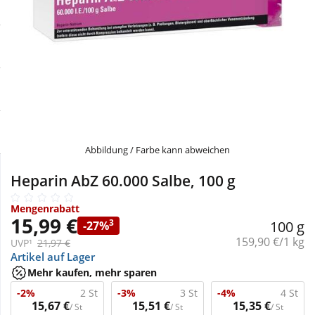
Sale
Körperpflege & Kosmetik
Physiogel
Schnäppchen
Liebe & Erotik
Aliud Pharma
Sparsets
Mutter & Kind
atida
Täglich gut versorgt
Nahrungsergänzung
Abbildung / Farbe kann abweichen
Natur & Homöopathie
Heparin AbZ 60.000 Salbe, 100 g
Mengenrabatt
Sanitätshaus
15,99 €
3
100 g
-27%
Grundpreis:
159,90 €/1 kg
UVP¹
21,97 €
Artikel auf Lager
Sport & Fitness
Mehr kaufen, mehr sparen
-2%
2 St
-3%
3 St
-4%
4 St
Tierbedarf
15,67 €
15,51 €
15,35 €
/ St
/ St
/ St