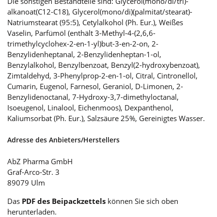
Die sonstigen Bestandteile sind: Glycerol(mono/di/tri)-
alkanoat(C12-C18), Glycerol(mono/di)(palmitat/stearat)-
Natriumstearat (95:5), Cetylalkohol (Ph. Eur.), Weißes
Vaselin, Parfümöl (enthält 3-Methyl-4-(2,6,6-
trimethylcyclohex-2-en-1-yl)but-3-en-2-on, 2-
Benzylidenheptanal, 2-Benzylidenheptan-1-ol,
Benzylalkohol, Benzylbenzoat, Benzyl(2-hydroxybenzoat),
Zimtaldehyd, 3-Phenylprop-2-en-1-ol, Citral, Cintronellol,
Cumarin, Eugenol, Farnesol, Geraniol, D-Limonen, 2-
Benzylidenoctanal, 7-Hydroxy-3,7-dimethyloctanal,
Isoeugenol, Linalool, Eichenmoos), Dexpanthenol,
Kaliumsorbat (Ph. Eur.), Salzsäure 25%, Gereinigtes Wasser.
Adresse des Anbieters/Herstellers
AbZ Pharma GmbH
Graf-Arco-Str. 3
89079 Ulm
Das
PDF des Beipackzettels
können Sie sich oben
herunterladen.