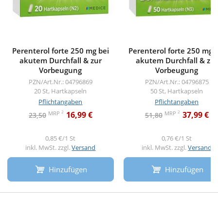
Perenterol forte 250 mg bei
Perenterol forte 250 mg 
akutem Durchfall & zur
akutem Durchfall & zur
Vorbeugung
Vorbeugung
PZN/Art.Nr.: 04796869
PZN/Art.Nr.: 04796875
20 St, Hartkapseln
50 St, Hartkapseln
Pflichtangaben
Pflichtangaben
2
2
MRP
MRP
16,99 €
37,99 €
23,50
51,80
0,85 €/1 St
0,76 €/1 St
inkl. MwSt. zzgl.
Versand
inkl. MwSt. zzgl.
Versand
Hinzufügen
Hinzufügen