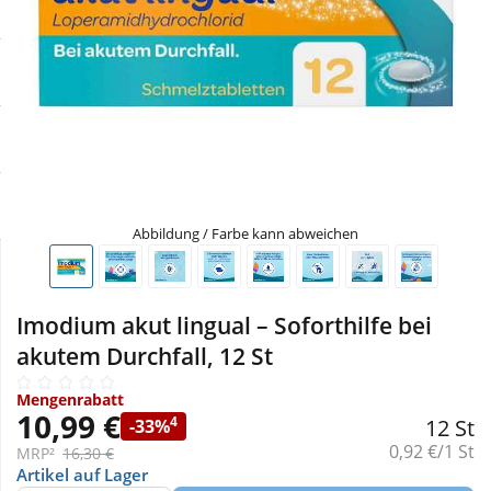
Sale
Körperpflege & Kosmetik
Physiogel
Schnäppchen
Liebe & Erotik
Aliud Pharma
Sparsets
Mutter & Kind
atida
Täglich gut versorgt
Nahrungsergänzung
Abbildung / Farbe kann abweichen
Natur & Homöopathie
Imodium akut lingual – Soforthilfe bei
Sanitätshaus
akutem Durchfall, 12 St
Mengenrabatt
Sport & Fitness
10,99 €
4
12 St
-33%
Grundpreis:
0,92 €/1 St
MRP²
16,30 €
Tierbedarf
Artikel auf Lager