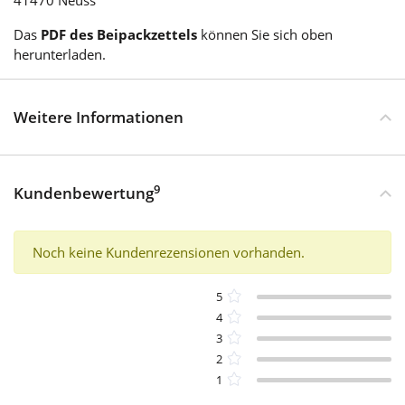
41470 Neuss
Das
PDF des Beipackzettels
können Sie sich oben
herunterladen.
Weitere Informationen
9
Kundenbewertung
Noch keine Kundenrezensionen vorhanden.
5
4
3
2
1