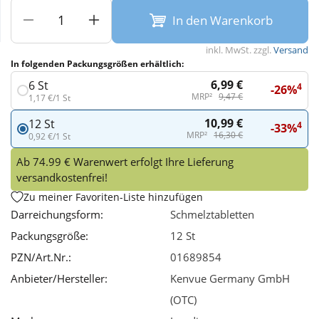
In den Warenkorb
Wellness
inkl. MwSt. zzgl.
Versand
In folgenden Packungsgrößen erhältlich:
6,99 €
6 St
4
-26%
MRP²
9,47 €
1,17 €/1 St
10,99 €
12 St
4
-33%
MRP²
16,30 €
0,92 €/1 St
Ab 74.99 € Warenwert erfolgt Ihre Lieferung
versandkostenfrei!
Zu meiner Favoriten-Liste hinzufügen
Darreichungsform:
Schmelztabletten
Packungsgröße:
12 St
PZN/Art.Nr.:
01689854
Anbieter/Hersteller:
Kenvue Germany GmbH
(OTC)