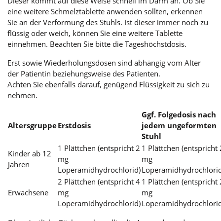
Dieser kommt auf diese Weise schnell im Darm an. Ob Sie
eine weitere Schmelztablette anwenden sollten, erkennen
Sie an der Verformung des Stuhls. Ist dieser immer noch zu
flüssig oder weich, können Sie eine weitere Tablette
einnehmen. Beachten Sie bitte die Tageshöchstdosis.
Erst sowie Wiederholungsdosen sind abhängig vom Alter
der Patientin beziehungsweise des Patienten.
Achten Sie ebenfalls darauf, genügend Flüssigkeit zu sich zu
nehmen.
Ggf. Folgedosis nach
Altersgruppe
Erstdosis
jedem ungeformten
Stuhl
1 Plättchen (entspricht 2
1 Plättchen (entspricht 
Kinder ab 12
mg
mg
Jahren
Loperamidhydrochlorid)
Loperamidhydrochlorid
2 Plättchen (entspricht 4
1 Plättchen (entspricht 
Erwachsene
mg
mg
Loperamidhydrochlorid)
Loperamidhydrochlorid