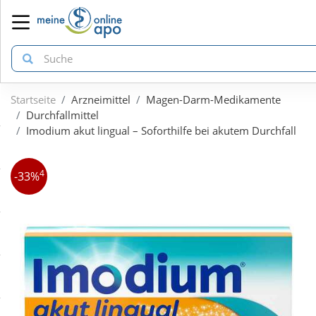
Startseite
Arzneimittel
Magen-Darm-Medikamente
zurück
zurück
zurück
Durchfallmittel
Imodium akut lingual – Soforthilfe bei akutem Durchfall
ÜBERSICHT AKTIONEN
ÜBERSICHT KATEGORIEN
ÜBERSICHT MARKEN
4
-33%
Aktuelle Coupons
Arzneimittel
1A Pharma
Gratis dazu
Bio & Genuss
Doppelherz
Neuheiten
Diabetes
Eucerin