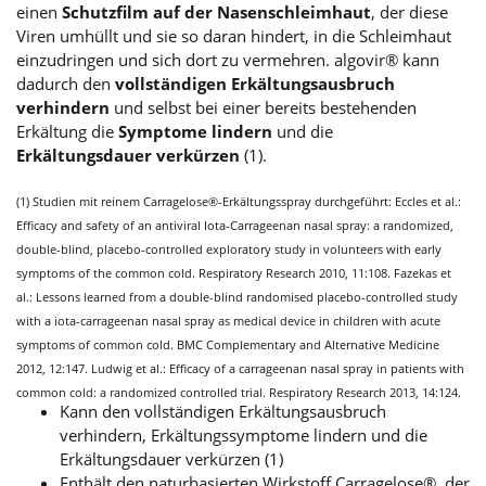
einen
Schutzfilm auf der Nasenschleimhaut
, der diese
Viren umhüllt und sie so daran hindert, in die Schleimhaut
einzudringen und sich dort zu vermehren. algovir® kann
dadurch den
vollständigen Erkältungsausbruch
verhindern
und selbst bei einer bereits bestehenden
Erkältung die
Symptome lindern
und die
Erkältungsdauer verkürzen
(1).
(1) Studien mit reinem Carragelose®-Erkältungsspray durchgeführt: Eccles et al.:
Efficacy and safety of an antiviral Iota-Carrageenan nasal spray: a randomized,
double-blind, placebo-controlled exploratory study in volunteers with early
symptoms of the common cold. Respiratory Research 2010, 11:108. Fazekas et
al.: Lessons learned from a double-blind randomised placebo-controlled study
with a iota-carrageenan nasal spray as medical device in children with acute
symptoms of common cold. BMC Complementary and Alternative Medicine
2012, 12:147. Ludwig et al.: Efficacy of a carrageenan nasal spray in patients with
common cold: a randomized controlled trial. Respiratory Research 2013, 14:124.
Kann den vollständigen Erkältungsausbruch
verhindern, Erkältungssymptome lindern und die
Erkältungsdauer verkürzen (1)
Enthält den naturbasierten Wirkstoff Carragelose®, der