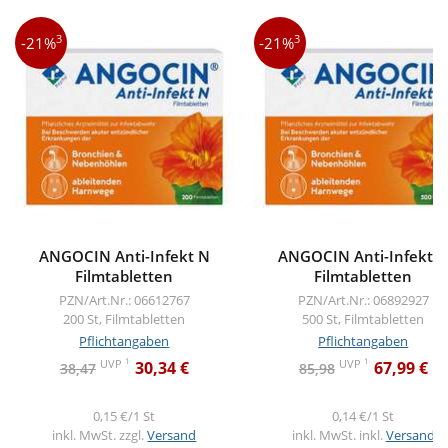
3
3
-21%
-21%
ANGOCIN Anti-Infekt N
ANGOCIN Anti-Infekt 
Filmtabletten
Filmtabletten
PZN/Art.Nr.: 06612767
PZN/Art.Nr.: 06892927
200 St, Filmtabletten
500 St, Filmtabletten
Pflichtangaben
Pflichtangaben
1
1
UVP
UVP
30,34 €
67,99 €
38,47
85,98
0,15 €/1 St
0,14 €/1 St
inkl. MwSt. zzgl.
Versand
inkl. MwSt. inkl.
Versand