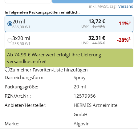
inkl. MwSt. zzgl.
Versand
In folgenden Packungsgrößen erhältlich:
Wellness
13,72 €
20 ml
3
-11%
UVP¹
15,49 €
686,00 €/1 l
32,31 €
3x20 ml
3
-28%
UVP¹
44,85 €
538,50 €/1 l
Ab 74.99 € Warenwert erfolgt Ihre Lieferung
versandkostenfrei!
Zu meiner Favoriten-Liste hinzufügen
Darreichungsform:
Spray
Packungsgröße:
20 ml
PZN/Art.Nr.:
12579956
Anbieter/Hersteller:
HERMES Arzneimittel
GmbH
Marke:
Algovir