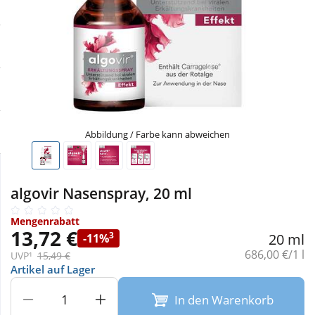
Sale
Körperpflege & Kosmetik
Physiogel
Schnäppchen
Liebe & Erotik
Aliud Pharma
Sparsets
Mutter & Kind
atida
Täglich gut versorgt
Nahrungsergänzung
Abbildung / Farbe kann abweichen
Natur & Homöopathie
algovir Nasenspray, 20 ml
Sanitätshaus
Mengenrabatt
13,72 €
3
20 ml
-11%
Grundpreis:
686,00 €/1 l
UVP¹
15,49 €
Sport & Fitness
Artikel auf Lager
In den Warenkorb
Tierbedarf