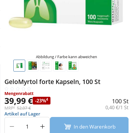
Sale
Körperpflege & Kosmetik
Physiogel
Schnäppchen
Liebe & Erotik
Aliud Pharma
Sparsets
Mutter & Kind
atida
Täglich gut versorgt
Nahrungsergänzung
Abbildung / Farbe kann abweichen
Natur & Homöopathie
GeloMyrtol forte Kapseln, 100 St
Sanitätshaus
Mengenrabatt
39,99 €
4
100 St
-23%
Grundpreis:
0,40 €/1 St
MRP²
52,07 €
Sport & Fitness
Artikel auf Lager
In den Warenkorb
Tierbedarf