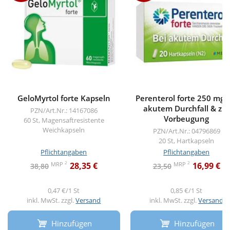
GeloMyrtol forte Kapseln
Perenterol forte 250 mg 
akutem Durchfall & zur
PZN/Art.Nr.: 14167086
Vorbeugung
60 St, Magensaftresistente
Weichkapseln
PZN/Art.Nr.: 04796869
20 St, Hartkapseln
Pflichtangaben
Pflichtangaben
2
2
MRP
MRP
28,35 €
16,99 €
38,80
23,50
0,47 €/1 St
0,85 €/1 St
inkl. MwSt. zzgl.
Versand
inkl. MwSt. zzgl.
Versand
Hinzufügen
Hinzufügen