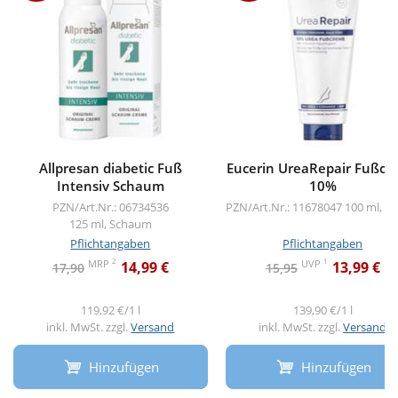
Allpresan diabetic Fuß
Eucerin UreaRepair Fußcr
Intensiv Schaum
10%
PZN/Art.Nr.: 06734536
PZN/Art.Nr.: 11678047
100 ml, C
125 ml, Schaum
Pflichtangaben
Pflichtangaben
2
1
MRP
UVP
14,99 €
13,99 €
17,90
15,95
119,92 €/1 l
139,90 €/1 l
inkl. MwSt. zzgl.
Versand
inkl. MwSt. zzgl.
Versand
Hinzufügen
Hinzufügen