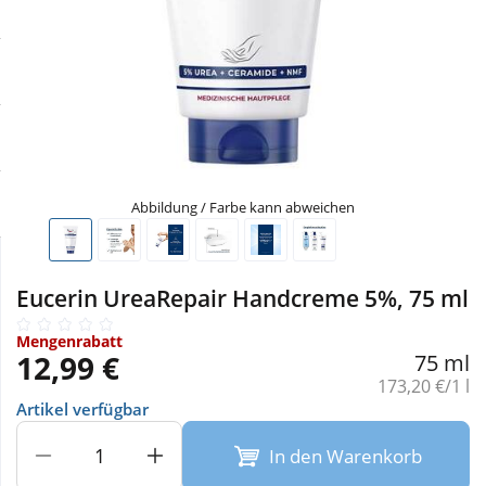
Sale
Körperpflege & Kosmetik
Physiogel
Schnäppchen
Liebe & Erotik
Aliud Pharma
Sparsets
Mutter & Kind
atida
Mehr kaufen, mehr sparen
Nahrungsergänzung
Abbildung / Farbe kann abweichen
Täglich gut versorgt
Natur & Homöopathie
Eucerin UreaRepair Handcreme 5%, 75 ml
Sanitätshaus
Mengenrabatt
12,99 €
75 ml
Grundpreis:
173,20 €/1 l
Sport & Fitness
Artikel verfügbar
In den Warenkorb
Tierbedarf