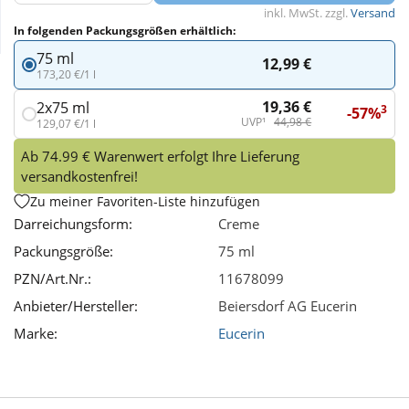
inkl. MwSt. zzgl.
Versand
In folgenden Packungsgrößen erhältlich:
Wellness
75 ml
12,99 €
173,20 €/1 l
19,36 €
2x75 ml
3
-57%
UVP¹
44,98 €
129,07 €/1 l
Ab 74.99 € Warenwert erfolgt Ihre Lieferung
versandkostenfrei!
Zu meiner Favoriten-Liste hinzufügen
Darreichungsform:
Creme
Packungsgröße:
75 ml
PZN/Art.Nr.:
11678099
Anbieter/Hersteller:
Beiersdorf AG Eucerin
Marke:
Eucerin