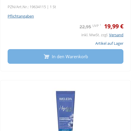
PZN/Art.Nr.: 19634115 |
1 St
Pflichtangaben
19,99 €
1
UVP
22,95
inkl. MwSt. zzgl.
Versand
Artikel auf Lager
In den Warenkorb