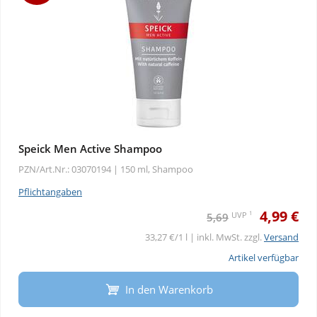
Speick Men Active Shampoo
PZN/Art.Nr.: 03070194 |
150 ml, Shampoo
Pflichtangaben
4,99 €
1
UVP
5,69
33,27 €/1 l | inkl. MwSt. zzgl.
Versand
Artikel verfügbar
In den Warenkorb