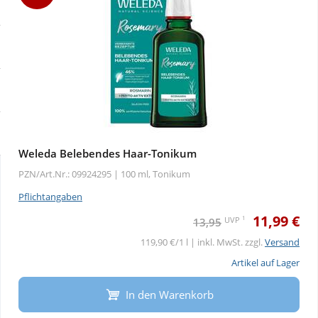
Sale
Körperpflege & Kosmetik
Physiogel
Schnäppchen
Liebe & Erotik
Aliud Pharma
Sparsets
Mutter & Kind
atida
Täglich gut versorgt
Nahrungsergänzung
Weleda Belebendes Haar-Tonikum
PZN/Art.Nr.: 09924295 |
100 ml, Tonikum
Natur & Homöopathie
Pflichtangaben
11,99 €
Sanitätshaus
1
UVP
13,95
119,90 €/1 l | inkl. MwSt. zzgl.
Versand
Sport & Fitness
Artikel auf Lager
In den Warenkorb
Tierbedarf