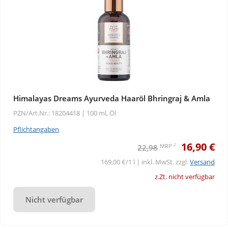
Himalayas Dreams Ayurveda Haaröl Bhringraj & Amla
PZN/Art.Nr.: 18204418 |
100 ml, Öl
Pflichtangaben
16,90 €
2
MRP
22,98
169,00 €/1 l | inkl. MwSt. zzgl.
Versand
z.Zt. nicht verfügbar
Nicht verfügbar