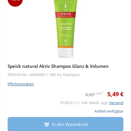
Speick natural Aktiv Shampoo Glanz & Volumen
PZN/Art.Nr.: 06439961 |
200 ml, Shampoo
Pflichtangaben
5,49 €
1
UVP
6,69
27,45 €/1 l | inkl. MwSt. zzgl.
Versand
Artikel verfügbar
In den Warenkorb