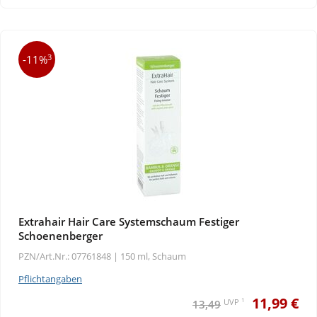
3
-11%
Extrahair Hair Care Systemschaum Festiger
Schoenenberger
PZN/Art.Nr.: 07761848 |
150 ml, Schaum
Pflichtangaben
11,99 €
1
UVP
13,49