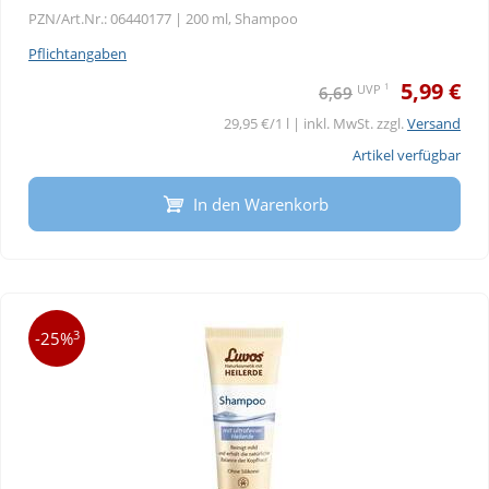
PZN/Art.Nr.: 06440177 |
200 ml, Shampoo
Pflichtangaben
5,99 €
1
UVP
6,69
29,95 €/1 l | inkl. MwSt. zzgl.
Versand
Artikel verfügbar
In den Warenkorb
3
-25%