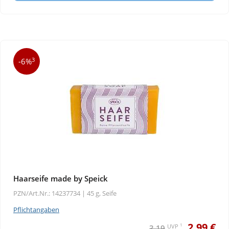
3
-6%
Haarseife made by Speick
PZN/Art.Nr.: 14237734 |
45 g, Seife
Pflichtangaben
2,99 €
1
UVP
3,19