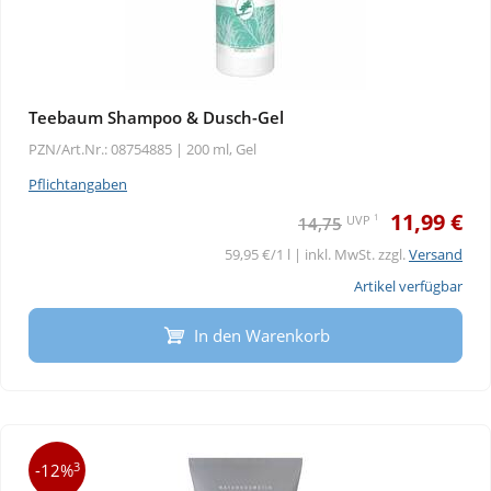
Teebaum Shampoo & Dusch-Gel
PZN/Art.Nr.: 08754885 |
200 ml, Gel
Pflichtangaben
11,99 €
1
UVP
14,75
59,95 €/1 l | inkl. MwSt. zzgl.
Versand
Artikel verfügbar
In den Warenkorb
3
-12%