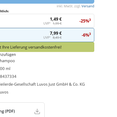
inkl. MwSt. zzgl.
Versand
tlich:
1,49 €
3
-25%
UVP¹
1,99 €
7,99 €
3
-6%
UVP¹
8,49 €
 Ihre Lieferung versandkostenfrei!
inzufügen
Shampoo
00 ml
8437334
eilerde-Gesellschaft Luvos Just GmbH & Co. KG
uvos
ng (PDF)