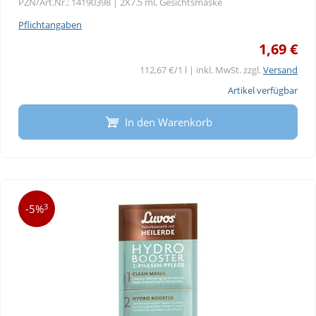
PZN/Art.Nr.: 14190398 |
2X7.5 ml, Gesichtsmaske
Pflichtangaben
1,69 €
112,67 €/1 l | inkl. MwSt. zzgl.
Versand
Artikel verfügbar
In den Warenkorb
3
-5%