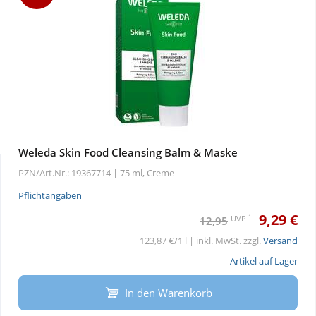
Sale
Körperpflege & Kosmetik
Physiogel
Schnäppchen
Liebe & Erotik
Aliud Pharma
Sparsets
Mutter & Kind
atida
Täglich gut versorgt
Nahrungsergänzung
Weleda Skin Food Cleansing Balm & Maske
PZN/Art.Nr.: 19367714 |
75 ml, Creme
Natur & Homöopathie
Pflichtangaben
9,29 €
Sanitätshaus
1
UVP
12,95
123,87 €/1 l | inkl. MwSt. zzgl.
Versand
Sport & Fitness
Artikel auf Lager
In den Warenkorb
Tierbedarf