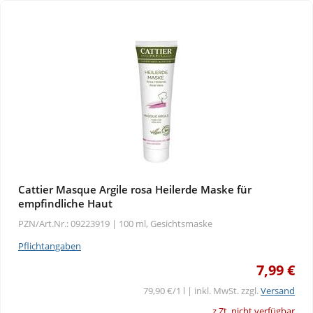
Cattier Masque Argile rosa Heilerde Maske für
empfindliche Haut
PZN/Art.Nr.: 09223919 |
100 ml, Gesichtsmaske
Pflichtangaben
7,99 €
79,90 €/1 l | inkl. MwSt. zzgl.
Versand
z.Zt. nicht verfügbar