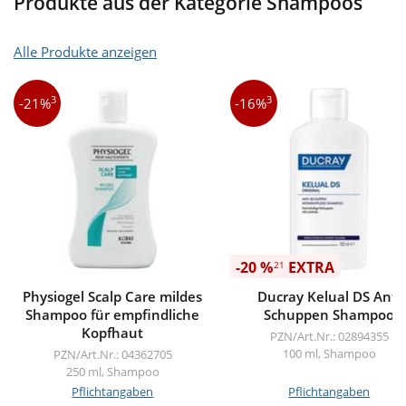
Produkte aus der Kategorie Shampoos
Alle Produkte anzeigen
3
3
-21%
-16%
-20 %
EXTRA
21
Physiogel Scalp Care mildes
Ducray Kelual DS Anti
Shampoo für empfindliche
Schuppen Shampoo
Kopfhaut
PZN/Art.Nr.: 02894355
100 ml, Shampoo
PZN/Art.Nr.: 04362705
250 ml, Shampoo
Pflichtangaben
Pflichtangaben