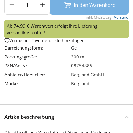
In den Warenkorb
Wellness
inkl. MwSt. zzgl.
Versand
Ab 74.99 € Warenwert erfolgt Ihre Lieferung
versandkostenfrei!
Zu meiner Favoriten-Liste hinzufügen
Darreichungsform:
Gel
Packungsgröße:
200 ml
PZN/Art.Nr.:
08754885
Anbieter/Hersteller:
Bergland GmbH
Marke:
Bergland
Artikelbeschreibung
Die pflanzlichen Wirkstoffe schützen zuverlässig vor