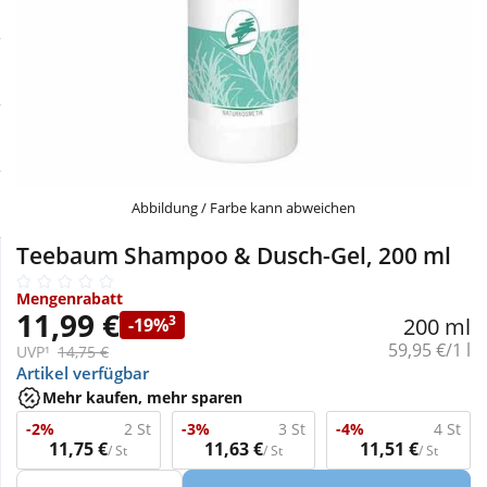
Sale
Körperpflege & Kosmetik
Physiogel
Schnäppchen
Liebe & Erotik
Aliud Pharma
Sparsets
Mutter & Kind
atida
Täglich gut versorgt
Nahrungsergänzung
Abbildung / Farbe kann abweichen
Teebaum Shampoo & Dusch-Gel, 200 ml
Natur & Homöopathie
Mengenrabatt
11,99 €
3
200 ml
-19%
Sanitätshaus
Grundpreis:
59,95 €/1 l
UVP¹
14,75 €
Artikel verfügbar
Mehr kaufen, mehr sparen
Sport & Fitness
-2%
2 St
-3%
3 St
-4%
4 St
11,75 €
11,63 €
11,51 €
/ St
/ St
/ St
Tierbedarf