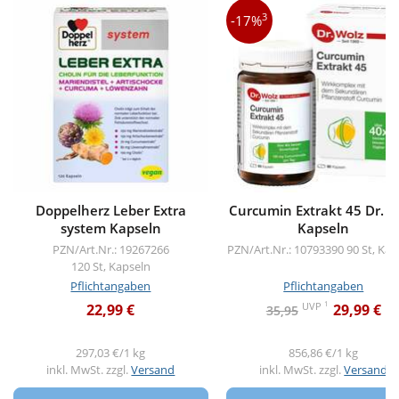
3
-17%
Doppelherz Leber Extra
Curcumin Extrakt 45 Dr. W
system Kapseln
Kapseln
PZN/Art.Nr.: 19267266
PZN/Art.Nr.: 10793390
90 St, Kap
120 St, Kapseln
Pflichtangaben
Pflichtangaben
1
UVP
22,99 €
29,99 €
35,95
297,03 €/1 kg
856,86 €/1 kg
inkl. MwSt. zzgl.
Versand
inkl. MwSt. zzgl.
Versand