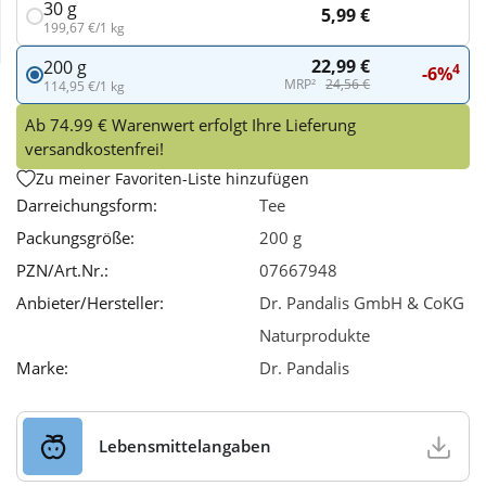
30 g
5,99 €
199,67 €/1 kg
Wellness
22,99 €
200 g
4
-6%
MRP²
24,56 €
114,95 €/1 kg
Ab 74.99 € Warenwert erfolgt Ihre Lieferung
versandkostenfrei!
Zu meiner Favoriten-Liste hinzufügen
Darreichungsform:
Tee
Packungsgröße:
200 g
PZN/Art.Nr.:
07667948
Anbieter/Hersteller:
Dr. Pandalis GmbH & CoKG
Naturprodukte
Marke:
Dr. Pandalis
Lebensmittelangaben