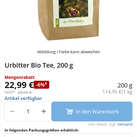
Sale
Körperpflege & Kosmetik
Physiogel
Schnäppchen
Liebe & Erotik
Aliud Pharma
Sparsets
Mutter & Kind
atida
Abbildung / Farbe kann abweichen
Täglich gut versorgt
Nahrungsergänzung
Urbitter Bio Tee, 200 g
Natur & Homöopathie
Mengenrabatt
22,99 €
4
200 g
-6%
Grundpreis:
114,95 €/1 kg
MRP²
24,56 €
Sanitätshaus
Artikel verfügbar
In den Warenkorb
Sport & Fitness
inkl. MwSt. zzgl.
Versand
In folgenden Packungsgrößen erhältlich:
Tierbedarf