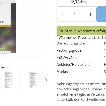
12,73 €
/ St
Ab 74.99 € Warenwert erfolgt
Zu meiner Favoriten-Liste h
Darreichungsform:
K
Packungsgröße:
1
PZN/Art.Nr.:
1
Anbieter/Hersteller:
H
ichen
Marke:
S
Nahrungsergänzungsmittel sin
abwechslungsreiche Ernährun
empfohlene tägliche Verzehrm
außerhalb der Reichweite von 