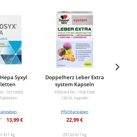
3
-13%
 Hepa Syxyl
Doppelherz Leber Extra
Chlor
letten
system Kapseln
T
Nr.: 10110505
PZN/Art.Nr.: 19267266
PZN/A
 Tabletten
120 St, Kapseln
334
htangaben
Pflichtangaben
Pf
1
VP
13,99 €
22,99 €
29,8
91 €/1 kg
297,03 €/1 kg
2