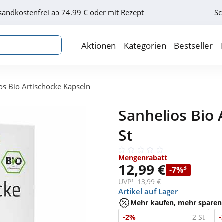
sandkostenfrei ab 74.99 € oder mit Rezept
Sc
Aktionen
Kategorien
Bestseller
os Bio Artischocke Kapseln
Sanhelios Bio 
St
Mengenrabatt
12,99 €
3
-7%
UVP¹
13,99 €
Artikel auf Lager
Mehr kaufen, mehr sparen
-2%
2 St