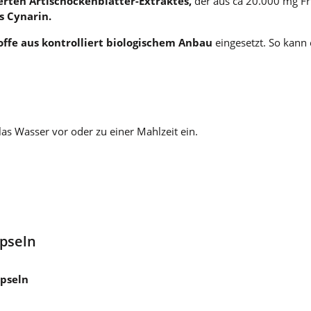
rten Artischockenblätter-Extraktes,
der aus ca 20.000 mg Fri
s Cynarin.
offe aus kontrolliert biologischem Anbau
eingesetzt. So kann 
as Wasser vor oder zu einer Mahlzeit ein.
apseln
apseln