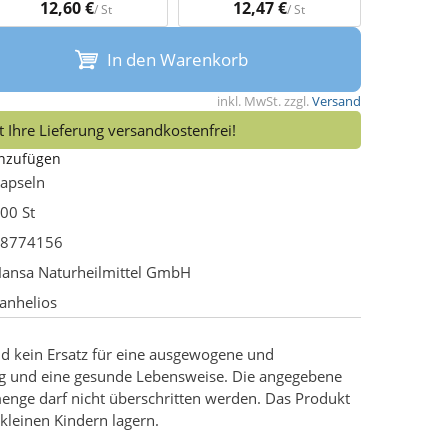
12,60 €
12,47 €
/ St
/ St
In den Warenkorb
inkl. MwSt. zzgl.
Versand
 Ihre Lieferung versandkostenfrei!
inzufügen
apseln
00 St
8774156
ansa Naturheilmittel GmbH
anhelios
d kein Ersatz für eine ausgewogene und
g und eine gesunde Lebensweise. Die angegebene
enge darf nicht überschritten werden. Das Produkt
kleinen Kindern lagern.