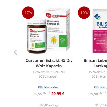
3
3
-17%
-10%
Curcumin Extrakt 45 Dr.
Bilisan Leb
Wolz Kapseln
Hartka
PZN/Art.Nr.: 10793390
PZN/Art.Nr.:
90 St, Kapseln
60 St, Har
Pflichtangaben
Pflichta
1
1
UVP
UVP
29,99 €
35,95
29,98
856,86 €/1 kg
916,16 €