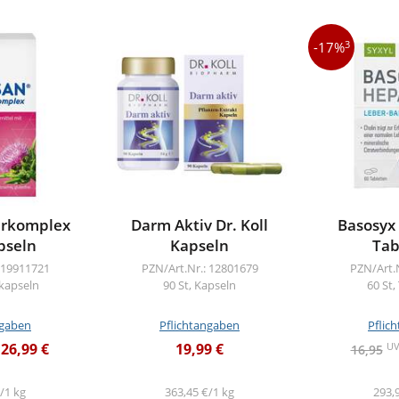
3
-17%
erkomplex
Darm Aktiv Dr. Koll
Basosyx
pseln
Kapseln
Tab
 19911721
PZN/Art.Nr.: 12801679
PZN/Art.
tkapseln
90 St, Kapseln
60 St,
ngaben
Pflichtangaben
Pflic
U
26,99 €
19,99 €
16,95
/1 kg
363,45 €/1 kg
293,