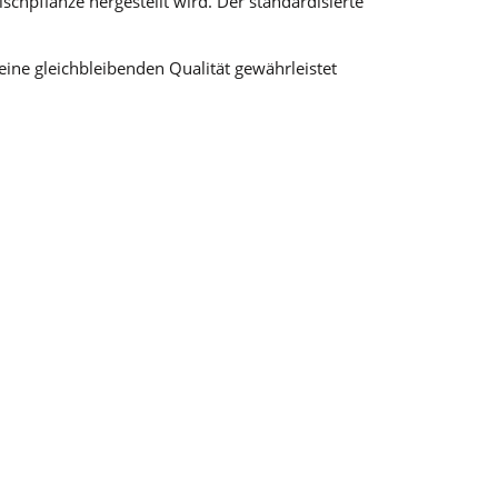
schpflanze hergestellt wird. Der standardisierte
eine gleichbleibenden Qualität gewährleistet