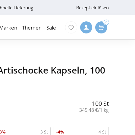
hnelle Lieferung
Rezept einlösen
0
Marken
Themen
Sale
Artischocke Kapseln, 100
100 St
Grundpreis:
345,48 €/1 kg
-3%
3 St
-4%
4 St