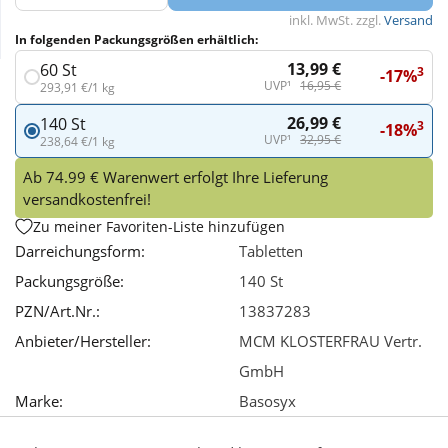
inkl. MwSt. zzgl.
Versand
In folgenden Packungsgrößen erhältlich:
Wellness
13,99 €
60 St
3
-17%
UVP¹
16,95 €
293,91 €/1 kg
26,99 €
140 St
3
-18%
UVP¹
32,95 €
238,64 €/1 kg
Ab 74.99 € Warenwert erfolgt Ihre Lieferung
versandkostenfrei!
Zu meiner Favoriten-Liste hinzufügen
Darreichungsform:
Tabletten
Packungsgröße:
140 St
PZN/Art.Nr.:
13837283
Anbieter/Hersteller:
MCM KLOSTERFRAU Vertr.
GmbH
Marke:
Basosyx