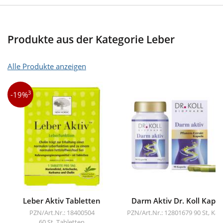
Produkte aus der Kategorie Leber
Alle Produkte anzeigen
3
-19%
Leber Aktiv Tabletten
Darm Aktiv Dr. Koll Kaps
PZN/Art.Nr.: 18400504
PZN/Art.Nr.: 12801679
90 St, Kap
60 St, Tabletten