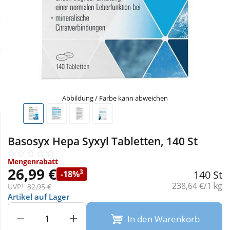
Sale
Körperpflege & Kosmetik
Physiogel
Schnäppchen
Liebe & Erotik
Aliud Pharma
Sparsets
Mutter & Kind
atida
Täglich gut versorgt
Nahrungsergänzung
Abbildung / Farbe kann abweichen
Natur & Homöopathie
Basosyx Hepa Syxyl Tabletten, 140 St
Sanitätshaus
Mengenrabatt
26,99 €
3
140 St
-18%
Grundpreis:
238,64 €/1 kg
UVP¹
32,95 €
Sport & Fitness
Artikel auf Lager
In den Warenkorb
Tierbedarf