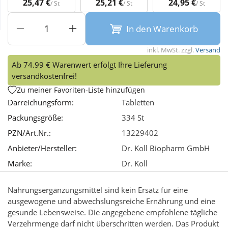
25,47 €
25,21 €
24,95 €
/ St
/ St
/ St
Wellness
In den Warenkorb
inkl. MwSt. zzgl.
Versand
Ab 74.99 € Warenwert erfolgt Ihre Lieferung
versandkostenfrei!
Zu meiner Favoriten-Liste hinzufügen
Darreichungsform:
Tabletten
Packungsgröße:
334 St
PZN/Art.Nr.:
13229402
Anbieter/Hersteller:
Dr. Koll Biopharm GmbH
Marke:
Dr. Koll
Nahrungsergänzungsmittel sind kein Ersatz für eine
ausgewogene und abwechslungsreiche Ernährung und eine
gesunde Lebensweise. Die angegebene empfohlene tägliche
Verzehrmenge darf nicht überschritten werden. Das Produkt