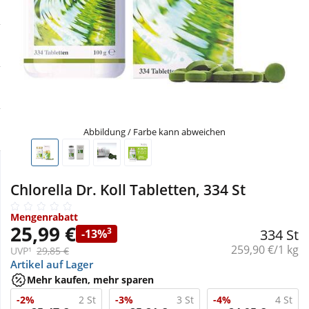
Sale
Körperpflege & Kosmetik
Physiogel
Schnäppchen
Liebe & Erotik
Aliud Pharma
Sparsets
Mutter & Kind
atida
Täglich gut versorgt
Nahrungsergänzung
Abbildung / Farbe kann abweichen
Natur & Homöopathie
Chlorella Dr. Koll Tabletten, 334 St
Sanitätshaus
Mengenrabatt
25,99 €
3
334 St
-13%
Grundpreis:
259,90 €/1 kg
UVP¹
29,85 €
Sport & Fitness
Artikel auf Lager
Mehr kaufen, mehr sparen
Tierbedarf
-2%
2 St
-3%
3 St
-4%
4 St