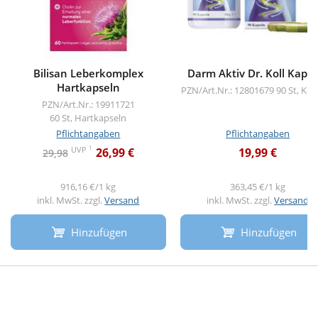
Bilisan Leberkomplex
Darm Aktiv Dr. Koll Kaps
Hartkapseln
PZN/Art.Nr.: 12801679
90 St, Kap
PZN/Art.Nr.: 19911721
60 St, Hartkapseln
Pflichtangaben
Pflichtangaben
1
UVP
26,99 €
19,99 €
29,98
916,16 €/1 kg
363,45 €/1 kg
inkl. MwSt. zzgl.
Versand
inkl. MwSt. zzgl.
Versand
Hinzufügen
Hinzufügen