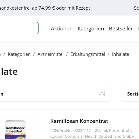
sandkostenfrei ab 74.99 € oder mit Rezept
Sc
Aktionen
Kategorien
Bestseller
e
Kategorien
Arzneimittel
Erkältungsmittel
Inhalate
late
rn
Sort
Kamillosan Konzentrat
PZN/Art.Nr.: 02234417 |
250 ml, Konzentrat
|
Cooper Consumer Health Deutschland GmbH