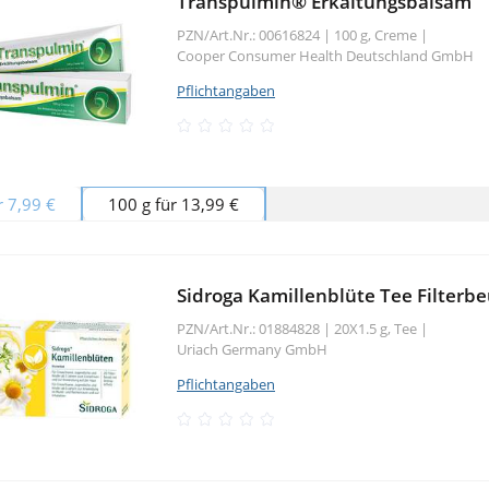
Transpulmin® Erkältungsbalsam
PZN/Art.Nr.: 00616824 |
100 g, Creme
|
Cooper Consumer Health Deutschland GmbH
Pflichtangaben
r 7,99 €
100 g für 13,99 €
Sidroga Kamillenblüte Tee Filterbe
PZN/Art.Nr.: 01884828 |
20X1.5 g, Tee
|
Uriach Germany GmbH
Pflichtangaben