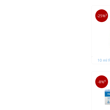
3
-25%
10 ml f
4
-8%