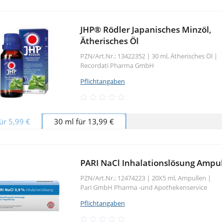
JHP® Rödler Japanisches Minzöl,
Ätherisches Öl
PZN/Art.Nr.: 13422352 |
30 ml, Ätherisches Öl
|
Recordati Pharma GmbH
Pflichtangaben
ür 5,99 €
30 ml für 13,99 €
PARI NaCl Inhalationslösung Ampu
PZN/Art.Nr.: 12474223 |
20X5 ml, Ampullen
|
Pari GmbH Pharma -und Apothekenservice
Pflichtangaben