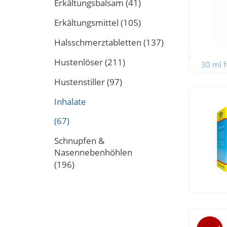
Erkältungsbalsam
(41)
Erkältungsmittel
(105)
Halsschmerztabletten
(137)
Hustenlöser
(211)
30 ml f
Hustenstiller
(97)
Inhalate
(67)
Schnupfen &
Nasennebenhöhlen
(196)