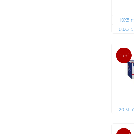
10X5 ml
60X2.5 
3
-17%
20 St f