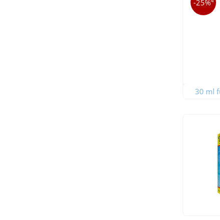
4
-25%
30 ml f