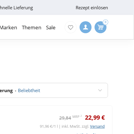
hnelle Lieferung
Rezept einlösen
0
Marken
Themen
Sale
ierung
Beliebtheit
22,99 €
2
MRP
29,84
91,96 €/1 l | inkl. MwSt. zzgl.
Versand