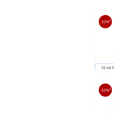
3
-33%
10 ml f
4
-50%