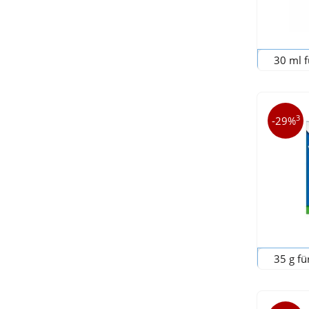
30 ml f
3
-29%
35 g fü