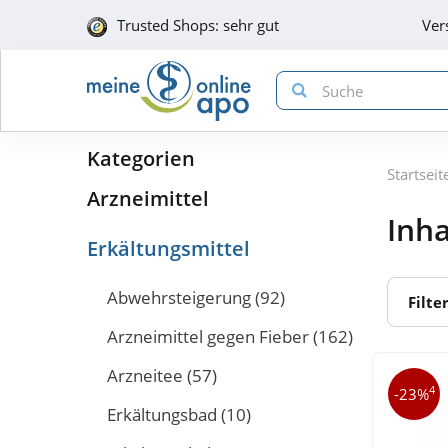
Trusted Shops: sehr gut
Ver
Kategorien
Startseit
Arzneimittel
Inha
Erkältungsmittel
Abwehrsteigerung
(92)
Filte
Arzneimittel gegen Fieber
(162)
Arzneitee
(57)
4
-23%
Erkältungsbad
(10)