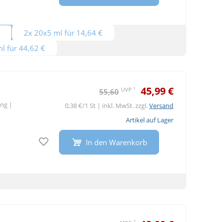
2x 20x5 ml für 14,64 €
l für 44,62 €
45,99 €
1
UVP
55,60
ung
|
0,38 €/1 St | inkl. MwSt. zzgl.
Versand
Artikel auf Lager
Auf den Merkzettel
In den Warenkorb
2