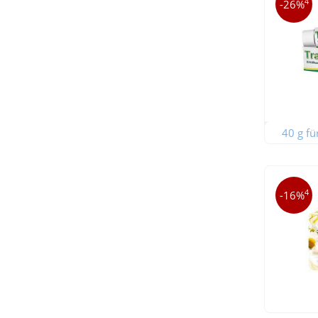
4
-26%
40 g fü
4
-16%