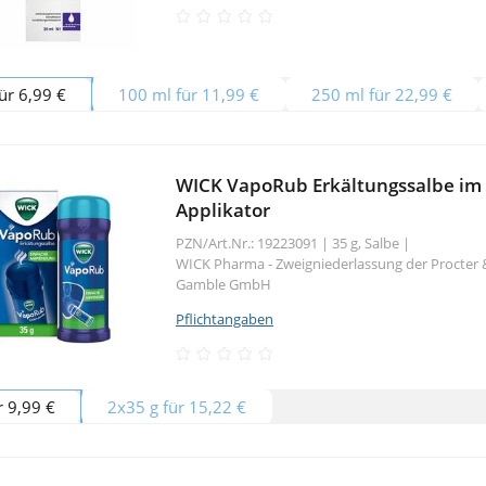
ür 6,99 €
100 ml für 11,99 €
250 ml für 22,99 €
WICK VapoRub Erkältungssalbe im
Applikator
PZN/Art.Nr.: 19223091 |
35 g, Salbe
|
WICK Pharma - Zweigniederlassung der Procter 
Gamble GmbH
Pflichtangaben
r 9,99 €
2x35 g für 15,22 €