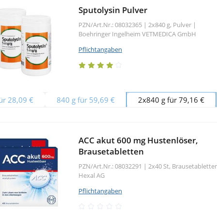
Sputolysin Pulver
PZN/Art.Nr.: 08032365 |
2x840 g, Pulver
|
Boehringer Ingelheim VETMEDICA GmbH
Pflichtangaben
ür 28,09 €
840 g für 59,69 €
2x840 g für 79,16 €
ACC akut 600 mg Hustenlöser,
Brausetabletten
PZN/Art.Nr.: 08032291 |
2x40 St, Brausetablette
Hexal AG
Pflichtangaben