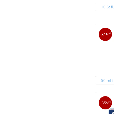
10 St f
4
-31%
50 ml f
4
-35%