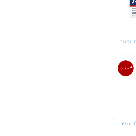
10 St f
4
-27%
50 ml f