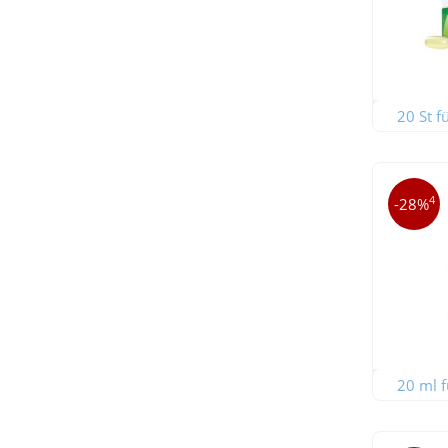
20 St f
4
-28%
20 ml f