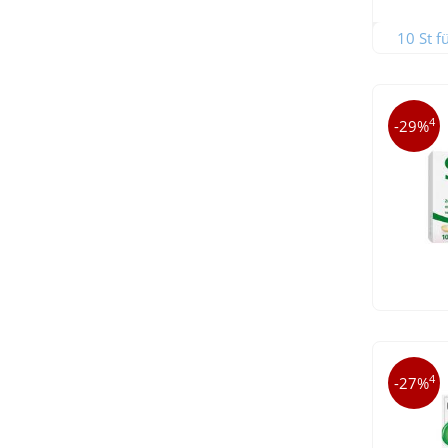
10 St f
4
-29%
4
-27%