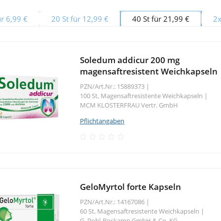
ür 6,99 €
20 St für 12,99 €
40 St für 21,99 €
2x
Soledum addicur 200 mg
magensaftresistent Weichkapseln
PZN/Art.Nr.: 15889373 |
100 St, Magensaftresistente Weichkapseln
|
MCM KLOSTERFRAU Vertr. GmbH
Pflichtangaben
GeloMyrtol forte Kapseln
PZN/Art.Nr.: 14167086 |
60 St, Magensaftresistente Weichkapseln
|
G. Pohl-Boskamp GmbH & Co. KG