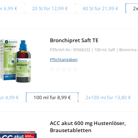
ür 6,99 €
20 St für 12,99 €
40 St für 21,99 €
2x
Bronchipret Saft TE
PZN/Art.Nr.: 05566232 |
100 ml, Saft
|
Bionorica 
Pflichtangaben
ür 4,99 €
100 ml für 8,99 €
2x100 ml für 13,80 €
ACC akut 600 mg Hustenlöser,
Brausetabletten