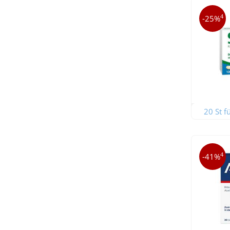
4
-25%
20 St f
4
-41%