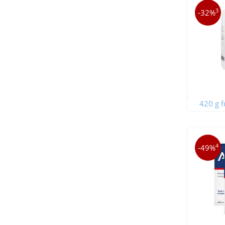
3
-32%
420 g f
4
-49%