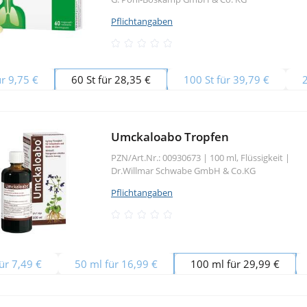
Pflichtangaben
ür 9,75 €
60 St für 28,35 €
100 St für 39,79 €
Umckaloabo Tropfen
PZN/Art.Nr.: 00930673 |
100 ml, Flüssigkeit
|
Dr.Willmar Schwabe GmbH & Co.KG
Pflichtangaben
ür 7,49 €
50 ml für 16,99 €
100 ml für 29,99 €