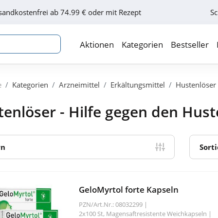
sandkostenfrei ab 74.99 € oder mit Rezept
Sc
Aktionen
Kategorien
Bestseller
e
Kategorien
Arzneimittel
Erkältungsmittel
Hustenlöser
enlöser - Hilfe gegen den Hus
rn
Sort
GeloMyrtol forte Kapseln
PZN/Art.Nr.: 08032299 |
2x100 St, Magensaftresistente Weichkapseln
|