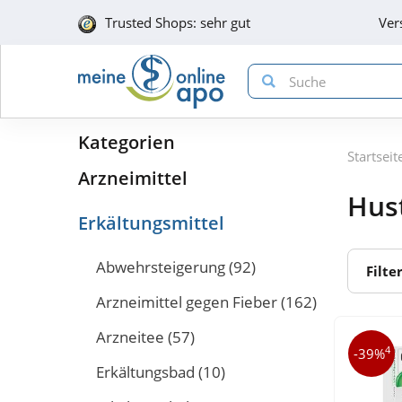
Trusted Shops: sehr gut
Ver
Kategorien
Startseit
Arzneimittel
Hust
Erkältungsmittel
Abwehrsteigerung
(92)
Filte
Arzneimittel gegen Fieber
(162)
Arzneitee
(57)
4
-39%
Erkältungsbad
(10)