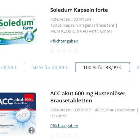
Soledum Kapseln forte
PZN/Art.Nr.: 00744284 |
100 St, Kapseln magensaftresistent
|
MCM KLOSTERFRAU Vertr. GmbH
Pflichtangaben
ür 8,99 €
50 St für 20,99 €
100 St für 33,99 €
ACC akut 600 mg Hustenlöser,
Brausetabletten
PZN/Art.Nr.: 00520917 |
40 St, Brausetabletten
|
Hexal AG
Pflichtangaben