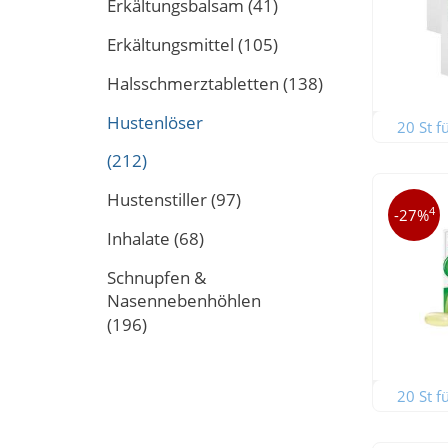
Erkältungsbalsam
(41)
Erkältungsmittel
(105)
Halsschmerztabletten
(138)
Hustenlöser
20 St f
(212)
Hustenstiller
(97)
4
-27%
Inhalate
(68)
Schnupfen &
Nasennebenhöhlen
(196)
20 St f