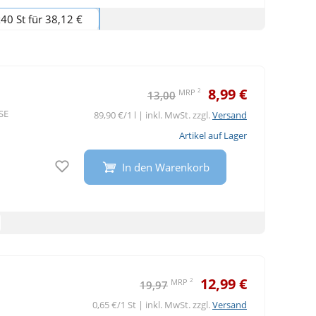
40 St für 38,12 €
8,99 €
2
MRP
13,00
SE
89,90 €/1 l | inkl. MwSt. zzgl.
Versand
Artikel auf Lager
Auf den Merkzettel
In den Warenkorb
12,99 €
2
MRP
19,97
0,65 €/1 St | inkl. MwSt. zzgl.
Versand