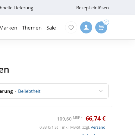
hnelle Lieferung
Rezept einlösen
0
Marken
Themen
Sale
ten
ierung
Beliebtheit
66,74 €
2
MRP
109,60
0,33 €/1 St | inkl. MwSt. zzgl.
Versand