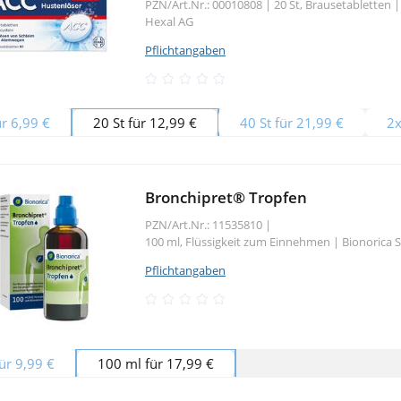
PZN/Art.Nr.: 00010808 |
20 St, Brausetabletten
|
Hexal AG
Pflichtangaben
ür 6,99 €
20 St für 12,99 €
40 St für 21,99 €
2x
Bronchipret® Tropfen
PZN/Art.Nr.: 11535810 |
100 ml, Flüssigkeit zum Einnehmen
|
Bionorica 
Pflichtangaben
ür 9,99 €
100 ml für 17,99 €