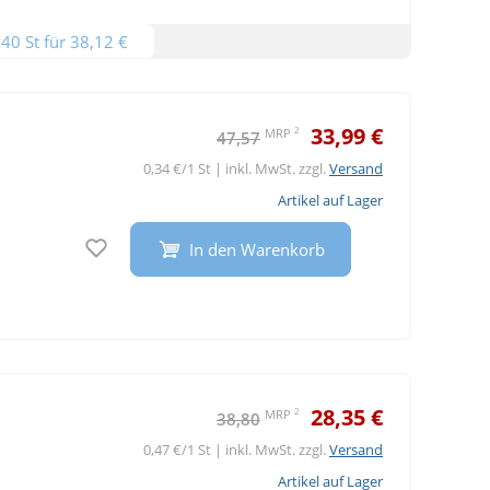
40 St für 38,12 €
33,99 €
2
MRP
47,57
0,34 €/1 St | inkl. MwSt. zzgl.
Versand
Artikel auf Lager
Auf den Merkzettel
In den Warenkorb
28,35 €
2
MRP
38,80
0,47 €/1 St | inkl. MwSt. zzgl.
Versand
Artikel auf Lager