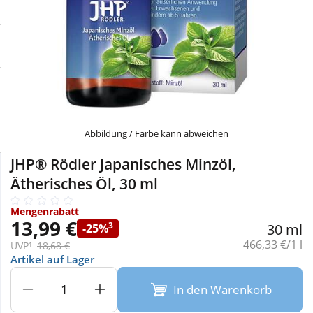
Sale
Körperpflege & Kosmetik
Physiogel
Schnäppchen
Liebe & Erotik
Aliud Pharma
Sparsets
Mutter & Kind
atida
Täglich gut versorgt
Nahrungsergänzung
Abbildung / Farbe kann abweichen
JHP® Rödler Japanisches Minzöl,
Natur & Homöopathie
Ätherisches Öl, 30 ml
Mengenrabatt
Sanitätshaus
13,99 €
3
30 ml
-25%
Grundpreis:
466,33 €/1 l
UVP¹
18,68 €
Artikel auf Lager
Sport & Fitness
In den Warenkorb
Tierbedarf