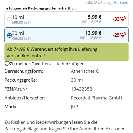
inkl. MwSt. zzgl.
Versand
In folgenden Packungsgrößen erhältlich:
Wellness
5,99 €
10 ml
3
-33%
UVP¹
8,95 €
599,00 €/1 l
13,99 €
30 ml
3
-25%
UVP¹
18,68 €
466,33 €/1 l
Ab 74.99 € Warenwert erfolgt Ihre Lieferung
versandkostenfrei!
Zu meiner Favoriten-Liste hinzufügen
Darreichungsform:
Ätherisches Öl
Packungsgröße:
30 ml
PZN/Art.Nr.:
13422352
Anbieter/Hersteller:
Recordati Pharma GmbH
Marke:
JHP
Zu Risiken und Nebenwirkungen lesen Sie die
Packungsbeilage und fragen Sie Ihre Ärztin, Ihren Arzt oder