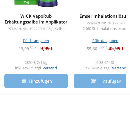
WICK VapoRub
Emser Inhalationslösun
Erkältungssalbe im Applikator
PZN/Art.Nr.: 18122620
2X60 St, Inhalationslösung
PZN/Art.Nr.: 19223091
35 g, Salbe
Pflichtangaben
Pflichtangaben
1
1
UVP
UVP
9,99 €
45,99 €
13,99
55,60
285,43 €/1 kg
0,38 €/1 St
inkl. MwSt. zzgl.
Versand
inkl. MwSt. zzgl.
Versand
Hinzufügen
Hinzufügen