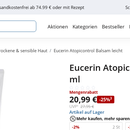
sandkostenfrei ab 74.99 € oder mit Rezept
Sc
Aktionen
Kategorien
Bestseller
rockene & sensible Haut
Eucerin Atopicontrol Balsam leicht
Eucerin Atopic
ml
Mengenrabatt
20,99 €
3
-25%
UVP¹
27,95 €
Artikel auf Lager
Mehr kaufen, mehr sparen
-2%
2 St