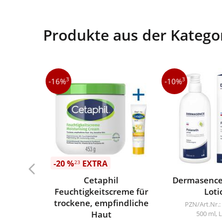
Produkte aus der Katego
3
3
-16%
-10%
-20 %
EXTRA
23
Cetaphil
Dermasence
Feuchtigkeitscreme für
Loti
trockene, empfindliche
PZN/Art.Nr.:
Haut
500 ml, 