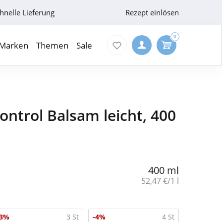
hnelle Lieferung
Rezept einlösen
0
Marken
Themen
Sale
ontrol Balsam leicht, 400
400 ml
Grundpreis:
52,47 €/1 l
-3%
3 St
-4%
4 St