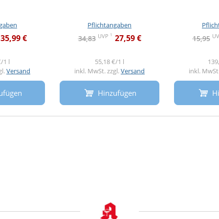
ngaben
Pflichtangaben
Pflic
1
UVP
U
35,99 €
27,59 €
34,83
15,95
/1 l
55,18 €/1 l
139,
gl.
Versand
inkl. MwSt. zzgl.
Versand
inkl. MwSt.
ufügen
Hinzufügen
H