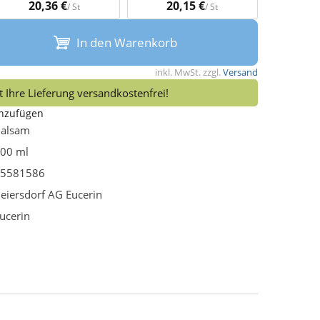
20,36 €
20,15 €
/ St
/ St
In den Warenkorb
inkl. MwSt. zzgl.
Versand
 Ihre Lieferung versandkostenfrei!
inzufügen
alsam
00 ml
5581586
eiersdorf AG Eucerin
ucerin