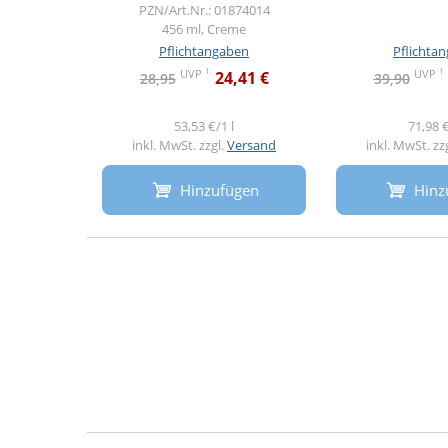
PZN/Art.Nr.: 01874014
456 ml, Creme
Pflichtangaben
Pflichta
1
1
UVP
UVP
24,41 €
28,95
39,90
53,53 €/1 l
71,98 €
inkl. MwSt. zzgl.
Versand
inkl. MwSt. zz
Hinzufügen
Hinz