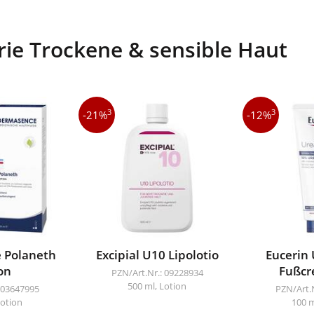
rie Trockene & sensible Haut
3
3
-21%
-12%
 Polaneth
Excipial U10 Lipolotio
Eucerin
on
Fußcr
PZN/Art.Nr.: 09228934
500 ml, Lotion
 03647995
PZN/Art.
Lotion
100 