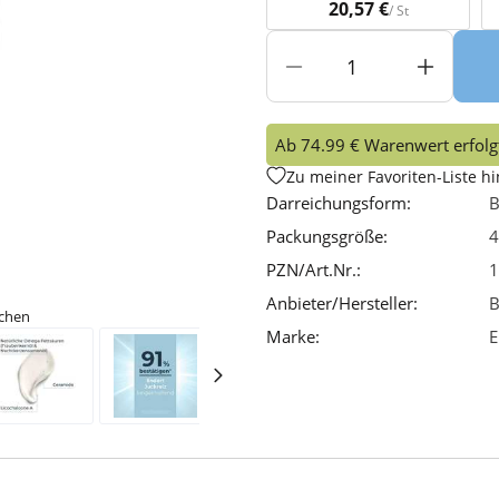
20,57 €
/ St
Ab 74.99 € Warenwert erfolgt
Zu meiner Favoriten-Liste h
Darreichungsform:
B
Packungsgröße:
4
PZN/Art.Nr.:
1
Anbieter/Hersteller:
B
ichen
Marke:
E