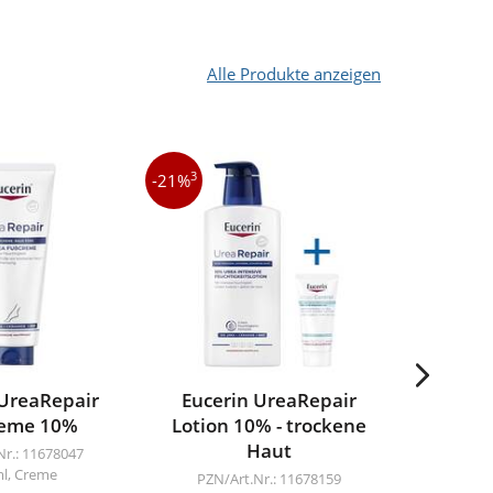
Alle Produkte anzeigen
3
3
-21%
-9%
 UreaRepair
Eucerin UreaRepair
Physioge
eme 10%
Lotion 10% - trockene
A.I. B
Haut
irr
Nr.: 11678047
ml, Creme
PZN/Art.Nr.: 11678159
PZN/A