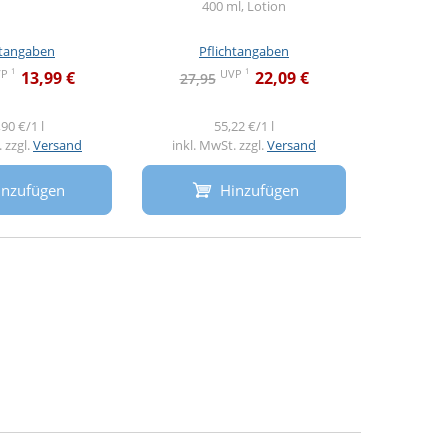
400 ml, Lotion
40
htangaben
Pflichtangaben
Pf
1
1
VP
UVP
13,99 €
22,09 €
27,95
32,9
90 €/1 l
55,22 €/1 l
 zzgl.
Versand
inkl. MwSt. zzgl.
Versand
inkl. M
inzufügen
Hinzufügen