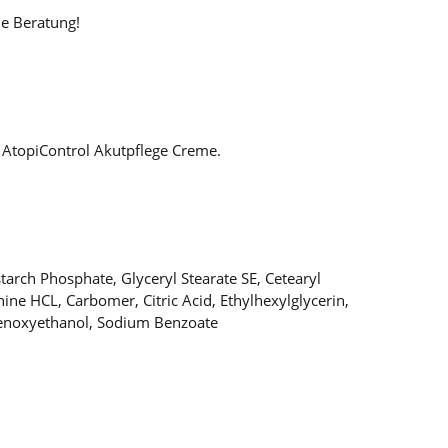
he Beratung!
 AtopiControl Akutpflege Creme.
starch Phosphate, Glyceryl Stearate SE, Cetearyl
ine HCL, Carbomer, Citric Acid, Ethylhexylglycerin,
Phenoxyethanol, Sodium Benzoate