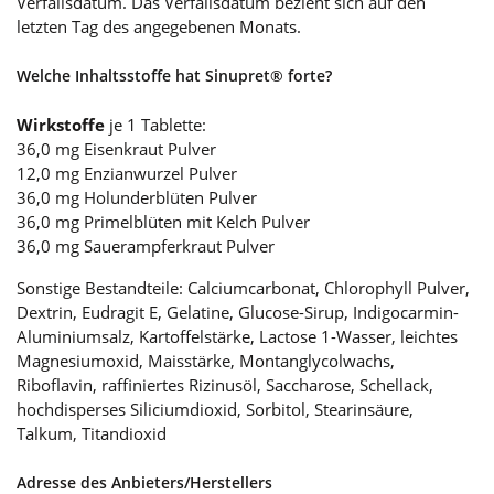
Verfallsdatum. Das Verfallsdatum bezieht sich auf den
letzten Tag des angegebenen Monats.
Welche Inhaltsstoffe hat Sinupret® forte?
Wirkstoffe
je 1 Tablette:
36,0 mg Eisenkraut Pulver
12,0 mg Enzianwurzel Pulver
36,0 mg Holunderblüten Pulver
36,0 mg Primelblüten mit Kelch Pulver
36,0 mg Sauerampferkraut Pulver
Sonstige Bestandteile: Calciumcarbonat, Chlorophyll Pulver,
Dextrin, Eudragit E, Gelatine, Glucose-Sirup, Indigocarmin-
Aluminiumsalz, Kartoffelstärke, Lactose 1-Wasser, leichtes
Magnesiumoxid, Maisstärke, Montanglycolwachs,
Riboflavin, raffiniertes Rizinusöl, Saccharose, Schellack,
hochdisperses Siliciumdioxid, Sorbitol, Stearinsäure,
Talkum, Titandioxid
Adresse des Anbieters/Herstellers