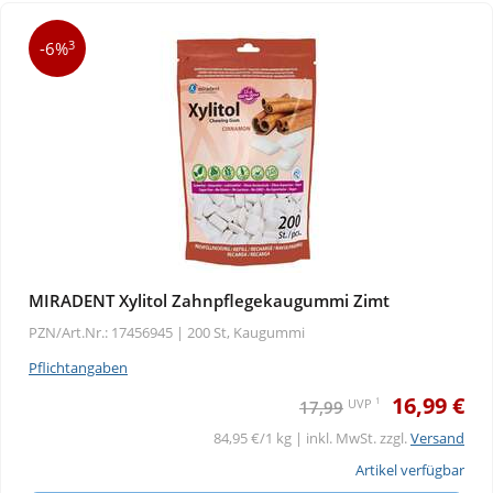
3
-6%
MIRADENT Xylitol Zahnpflegekaugummi Zimt
PZN/Art.Nr.: 17456945 |
200 St, Kaugummi
Pflichtangaben
16,99 €
1
UVP
17,99
84,95 €/1 kg | inkl. MwSt. zzgl.
Versand
Artikel verfügbar