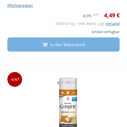
Pflichtangaben
4,49 €
1
UVP
4,95
74,83 €/1 kg | inkl. MwSt. zzgl.
Versand
Artikel verfügbar
In den Warenkorb
4
-6%