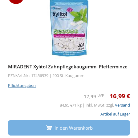
Sale
Körperpflege & Kosmetik
Physiogel
Schnäppchen
Liebe & Erotik
Aliud Pharma
Sparsets
Mutter & Kind
atida
Täglich gut versorgt
Nahrungsergänzung
MIRADENT Xylitol Zahnpflegekaugummi Pfefferminze
PZN/Art.Nr.: 17456939 |
200 St, Kaugummi
Natur & Homöopathie
Pflichtangaben
16,99 €
Sanitätshaus
1
UVP
17,99
84,95 €/1 kg | inkl. MwSt. zzgl.
Versand
Sport & Fitness
Artikel auf Lager
In den Warenkorb
Tierbedarf