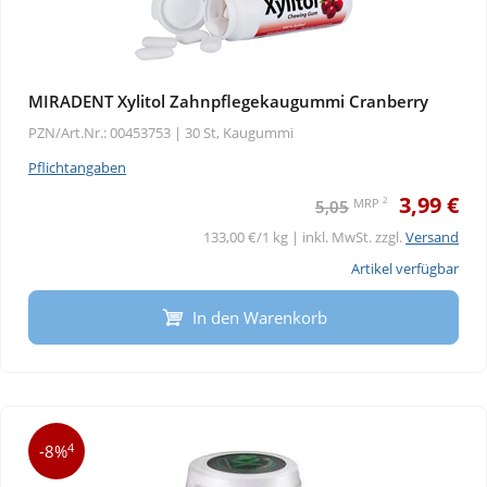
MIRADENT Xylitol Zahnpflegekaugummi Cranberry
PZN/Art.Nr.: 00453753 |
30 St, Kaugummi
Pflichtangaben
3,99 €
2
MRP
5,05
133,00 €/1 kg | inkl. MwSt. zzgl.
Versand
Artikel verfügbar
In den Warenkorb
4
-8%