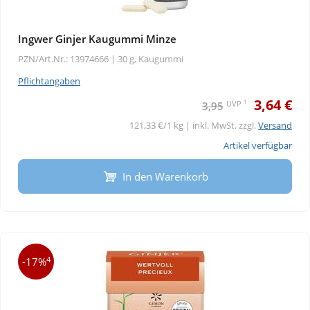
Ingwer Ginjer Kaugummi Minze
PZN/Art.Nr.: 13974666 |
30 g, Kaugummi
Pflichtangaben
3,64 €
1
UVP
3,95
121,33 €/1 kg | inkl. MwSt. zzgl.
Versand
Artikel verfügbar
In den Warenkorb
4
-17%