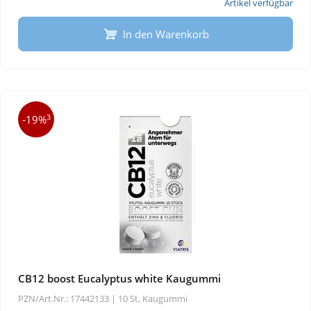
Artikel verfügbar
In den Warenkorb
3
-19%
CB12 boost Eucalyptus white Kaugummi
PZN/Art.Nr.: 17442133 |
10 St, Kaugummi