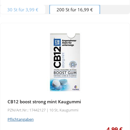
30 St für 3,99 €
200 St für 16,99 €
Wellness
CB12 boost strong mint Kaugummi
PZN/Art.Nr.: 17442127 |
10 St, Kaugummi
Pflichtangaben
4,99 €