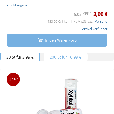
Pflichtangaben
3,99 €
2
MRP
5,05
133,00 €/1 kg | inkl. MwSt. zzgl.
Versand
Artikel verfügbar
In den Warenkorb
30 St für 3,99 €
200 St für 16,99 €
4
-21%