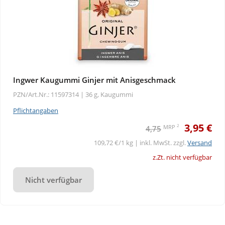
Ingwer Kaugummi Ginjer mit Anisgeschmack
PZN/Art.Nr.: 11597314 |
36 g, Kaugummi
Pflichtangaben
3,95 €
2
MRP
4,75
109,72 €/1 kg | inkl. MwSt. zzgl.
Versand
z.Zt. nicht verfügbar
Nicht verfügbar