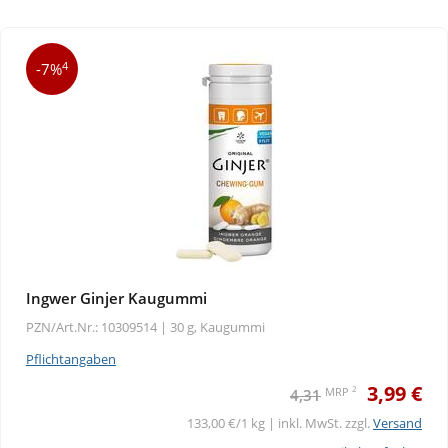
4
-7%
Ingwer Ginjer Kaugummi
PZN/Art.Nr.: 10309514 |
30 g, Kaugummi
Pflichtangaben
3,99 €
2
MRP
4,31
133,00 €/1 kg | inkl. MwSt. zzgl.
Versand