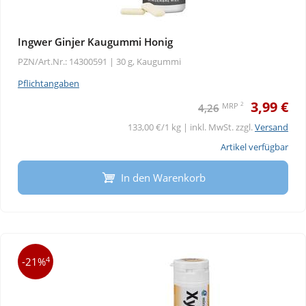
Ingwer Ginjer Kaugummi Honig
PZN/Art.Nr.: 14300591 |
30 g, Kaugummi
Pflichtangaben
3,99 €
2
MRP
4,26
133,00 €/1 kg | inkl. MwSt. zzgl.
Versand
Artikel verfügbar
In den Warenkorb
4
-21%