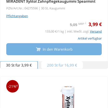
MIRADENT Xylitol Zahnpflegekaugummi Spearmint
PZN/Art.Nr.: 04275596 |
30 St, Kaugummi
Pflichtangaben
3,99 €
2
MRP
5,05
133,00 €/1 kg | inkl. MwSt. zzgl.
Versand
Artikel verfügbar
In den Warenkorb
30 St für 3,99 €
200 St für 16,99 €
4
-21%