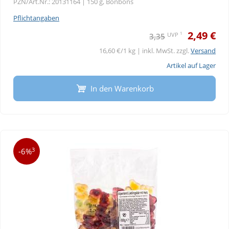
PZN/Art.Nr.: 20131164 |
150 g, Bonbons
Pflichtangaben
2,49 €
1
UVP
3,35
16,60 €/1 kg | inkl. MwSt. zzgl.
Versand
Artikel auf Lager
In den Warenkorb
3
-6%