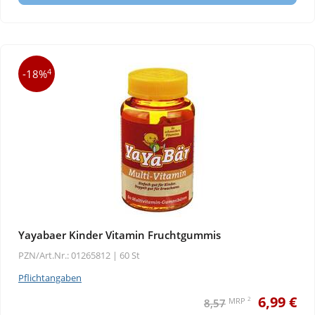
4
-18%
Yayabaer Kinder Vitamin Fruchtgummis
PZN/Art.Nr.: 01265812 |
60 St
Pflichtangaben
6,99 €
2
MRP
8,57