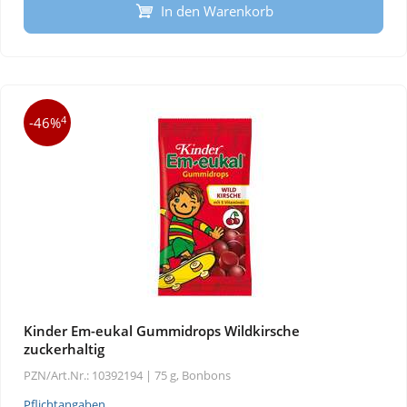
In den Warenkorb
4
-46%
Kinder Em-eukal Gummidrops Wildkirsche
zuckerhaltig
PZN/Art.Nr.: 10392194 |
75 g, Bonbons
Pflichtangaben