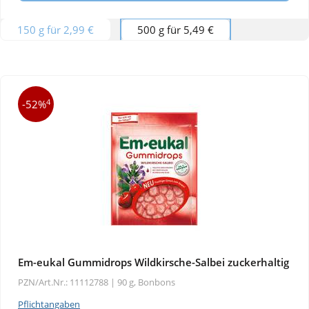
150 g für 2,99 €
500 g für 5,49 €
4
-52%
Em-eukal Gummidrops Wildkirsche-Salbei zuckerhaltig
PZN/Art.Nr.: 11112788 |
90 g, Bonbons
Pflichtangaben