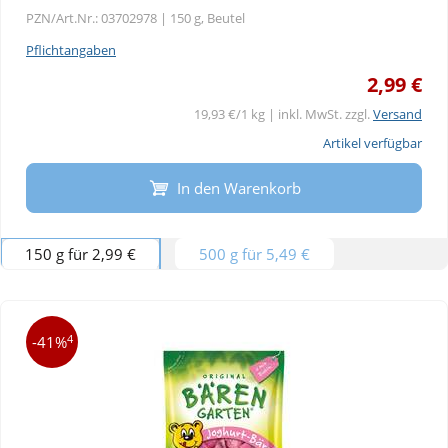
PZN/Art.Nr.: 03702978 |
150 g, Beutel
Pflichtangaben
2,99 €
19,93 €/1 kg | inkl. MwSt. zzgl.
Versand
Artikel verfügbar
In den Warenkorb
150 g für 2,99 €
500 g für 5,49 €
4
-41%