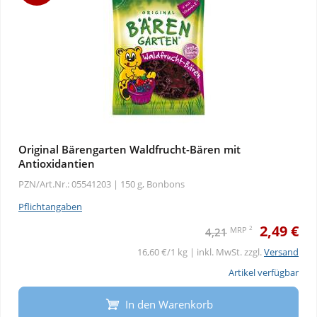
Original Bärengarten Waldfrucht-Bären mit
Antioxidantien
PZN/Art.Nr.: 05541203 |
150 g, Bonbons
Pflichtangaben
2,49 €
2
MRP
4,21
16,60 €/1 kg | inkl. MwSt. zzgl.
Versand
Artikel verfügbar
In den Warenkorb