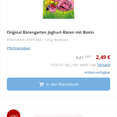
Original Bärengarten Joghurt-Bären mit Biotin
PZN/Art.Nr.: 01875143 |
125 g, Bonbons
Pflichtangaben
2,49 €
2
MRP
4,21
19,92 €/1 kg | inkl. MwSt. zzgl.
Versand
Artikel verfügbar
In den Warenkorb
3
-6%