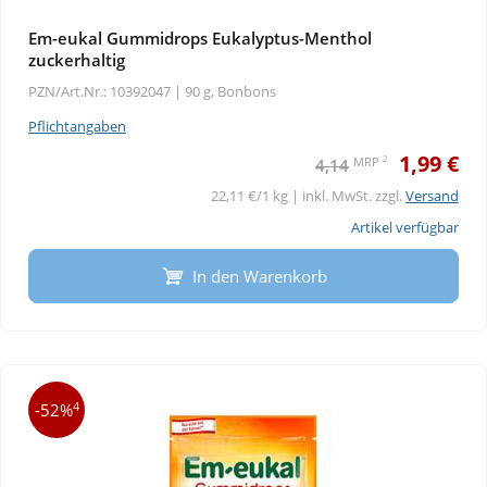
Em-eukal Gummidrops Eukalyptus-Menthol
zuckerhaltig
PZN/Art.Nr.: 10392047 |
90 g, Bonbons
Pflichtangaben
1,99 €
2
MRP
4,14
22,11 €/1 kg | inkl. MwSt. zzgl.
Versand
Artikel verfügbar
In den Warenkorb
4
-52%