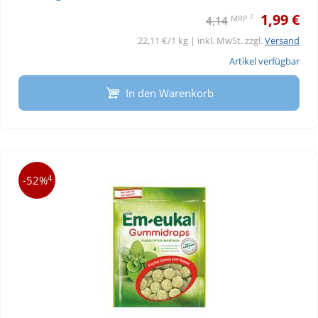
1,99 €
2
MRP
4,14
22,11 €/1 kg | inkl. MwSt. zzgl.
Versand
Artikel verfügbar
In den Warenkorb
4
-52%