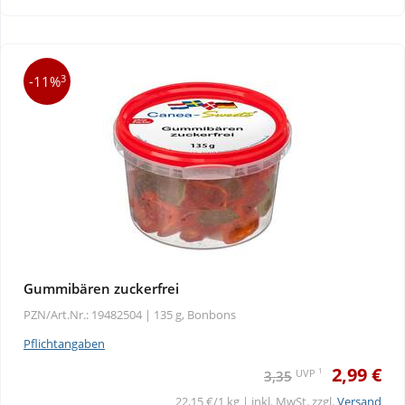
Wellness
3
-11%
Gummibären zuckerfrei
PZN/Art.Nr.: 19482504 |
135 g, Bonbons
Pflichtangaben
2,99 €
1
UVP
3,35
22,15 €/1 kg | inkl. MwSt. zzgl.
Versand