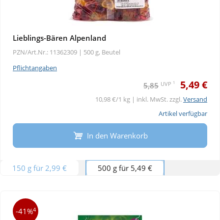
Lieblings-Bären Alpenland
PZN/Art.Nr.: 11362309 |
500 g, Beutel
Pflichtangaben
5,49 €
1
UVP
5,85
10,98 €/1 kg | inkl. MwSt. zzgl.
Versand
Artikel verfügbar
In den Warenkorb
150 g für 2,99 €
500 g für 5,49 €
4
-41%