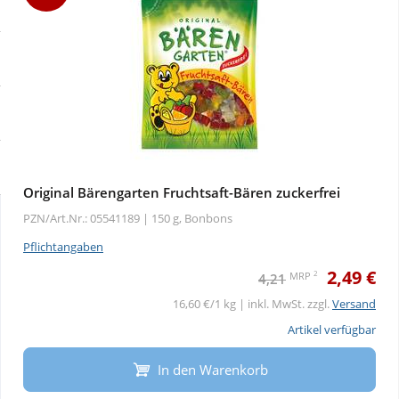
Sale
Körperpflege & Kosmetik
Physiogel
Schnäppchen
Liebe & Erotik
Aliud Pharma
Sparsets
Mutter & Kind
atida
Täglich gut versorgt
Nahrungsergänzung
Original Bärengarten Fruchtsaft-Bären zuckerfrei
PZN/Art.Nr.: 05541189 |
150 g, Bonbons
Natur & Homöopathie
Pflichtangaben
2,49 €
Sanitätshaus
2
MRP
4,21
16,60 €/1 kg | inkl. MwSt. zzgl.
Versand
Sport & Fitness
Artikel verfügbar
In den Warenkorb
Tierbedarf