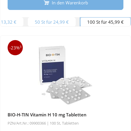
In den Warenkorb
r 13,32 €
50 St für 24,99 €
100 St für 45,99 €
3
-23%
BIO-H-TIN Vitamin H 10 mg Tabletten
PZN/Art.Nr.: 09900366 |
100 St, Tabletten