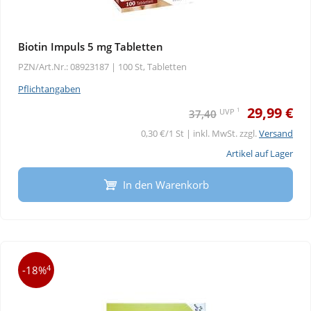
Biotin Impuls 5 mg Tabletten
PZN/Art.Nr.: 08923187 |
100 St, Tabletten
Pflichtangaben
29,99 €
1
UVP
37,40
0,30 €/1 St | inkl. MwSt. zzgl.
Versand
Artikel auf Lager
In den Warenkorb
4
-18%