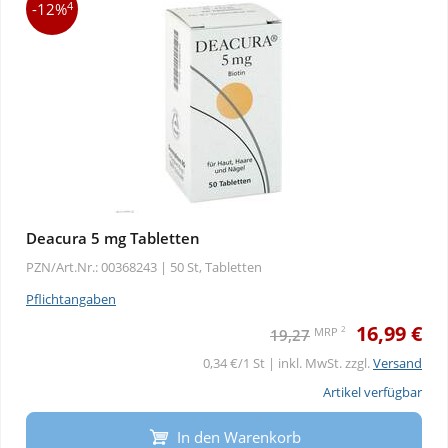
4
-12%
Deacura 5 mg Tabletten
PZN/Art.Nr.: 00368243 |
50 St, Tabletten
Pflichtangaben
16,99 €
2
MRP
19,27
0,34 €/1 St | inkl. MwSt. zzgl.
Versand
Artikel verfügbar
In den Warenkorb