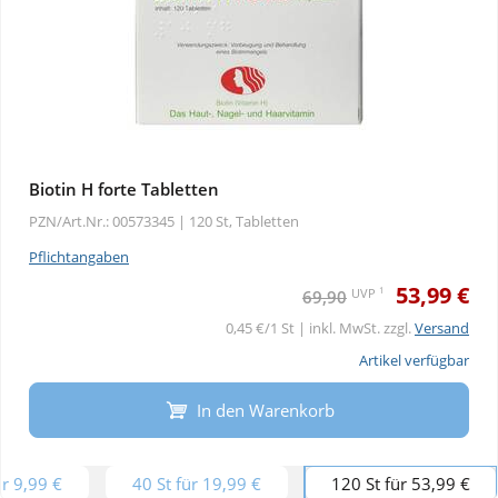
Biotin H forte Tabletten
PZN/Art.Nr.: 00573345 |
120 St, Tabletten
Pflichtangaben
53,99 €
1
UVP
69,90
0,45 €/1 St | inkl. MwSt. zzgl.
Versand
Artikel verfügbar
In den Warenkorb
ür 9,99 €
40 St für 19,99 €
120 St für 53,99 €