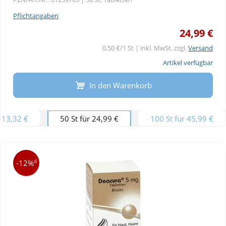
Pflichtangaben
24,99 €
0,50 €/1 St | inkl. MwSt. zzgl.
Versand
Artikel verfügbar
In den Warenkorb
r 13,32 €
50 St für 24,99 €
100 St für 45,99 €
4
-12%