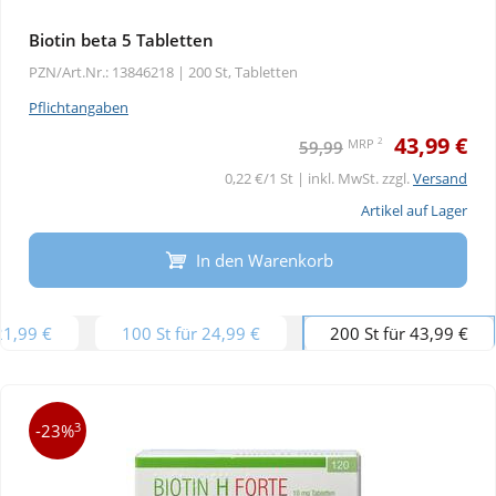
Biotin beta 5 Tabletten
PZN/Art.Nr.: 13846218 |
200 St, Tabletten
Pflichtangaben
43,99 €
2
MRP
59,99
0,22 €/1 St | inkl. MwSt. zzgl.
Versand
Artikel auf Lager
In den Warenkorb
21,99 €
100 St für 24,99 €
200 St für 43,99 €
3
-23%