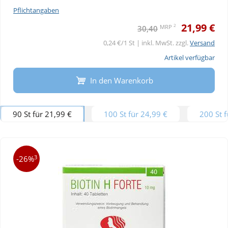
Pflichtangaben
21,99 €
2
MRP
30,40
0,24 €/1 St | inkl. MwSt. zzgl.
Versand
Artikel verfügbar
In den Warenkorb
90 St für 21,99 €
100 St für 24,99 €
200 St f
3
-26%