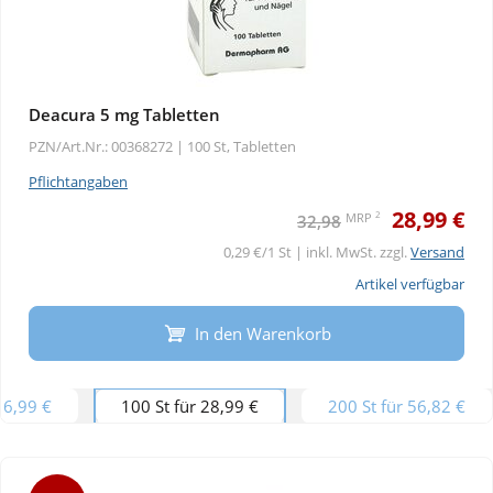
Deacura 5 mg Tabletten
PZN/Art.Nr.: 00368272 |
100 St, Tabletten
Pflichtangaben
28,99 €
2
MRP
32,98
0,29 €/1 St | inkl. MwSt. zzgl.
Versand
Artikel verfügbar
In den Warenkorb
16,99 €
100 St für 28,99 €
200 St für 56,82 €