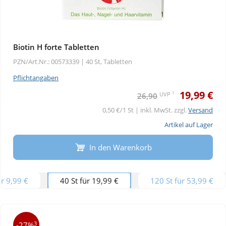
Biotin H forte Tabletten
PZN/Art.Nr.: 00573339 |
40 St, Tabletten
Pflichtangaben
19,99 €
1
UVP
26,90
0,50 €/1 St | inkl. MwSt. zzgl.
Versand
Artikel auf Lager
In den Warenkorb
ür 9,99 €
40 St für 19,99 €
120 St für 53,99 €
3
-27%