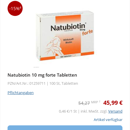
4
-15%
Natubiotin 10 mg forte Tabletten
PZN/Art.Nr.: 01259711 |
100 St, Tabletten
Pflichtangaben
45,99 €
2
MRP
54,27
0,46 €/1 St | inkl. MwSt. zzgl.
Versand
Artikel verfügbar