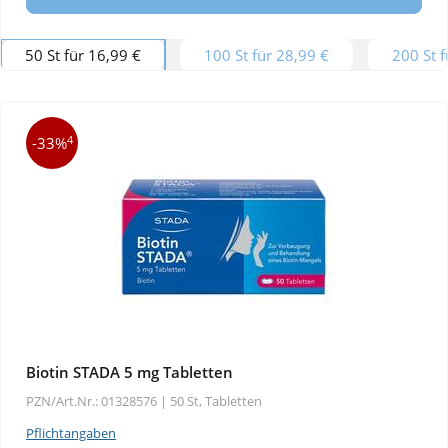
50 St für 16,99 €
100 St für 28,99 €
200 St f
4
-33%
Biotin STADA 5 mg Tabletten
PZN/Art.Nr.: 01328576 |
50 St, Tabletten
Pflichtangaben