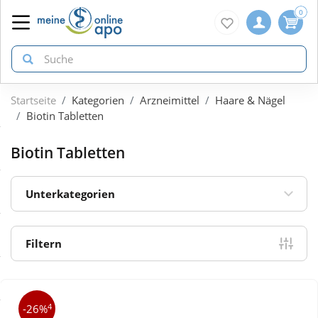
0
Startseite
Kategorien
Arzneimittel
Haare & Nägel
zurück
zurück
zurück
Biotin Tabletten
ÜBERSICHT AKTIONEN
ÜBERSICHT KATEGORIEN
ÜBERSICHT MARKEN
Biotin Tabletten
Aktuelle Coupons
Arzneimittel
1A Pharma
Unterkategorien
Gratis dazu
Bio & Genuss
Doppelherz
Filtern
Neuheiten
Diabetes
Eucerin
4
-26%