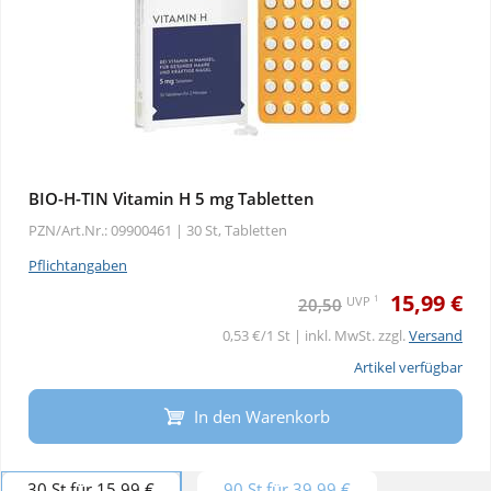
BIO-H-TIN Vitamin H 5 mg Tabletten
PZN/Art.Nr.: 09900461 |
30 St, Tabletten
Pflichtangaben
15,99 €
1
UVP
20,50
0,53 €/1 St | inkl. MwSt. zzgl.
Versand
Artikel verfügbar
In den Warenkorb
30 St für 15,99 €
90 St für 39,99 €