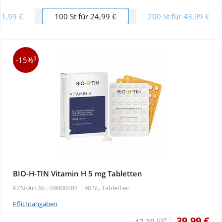
21,99 €
100 St für 24,99 €
200 St für 43,99 €
Wellness
3
-15%
BIO-H-TIN Vitamin H 5 mg Tabletten
PZN/Art.Nr.: 09900484 |
90 St, Tabletten
Pflichtangaben
39,99 €
1
UVP
47,20