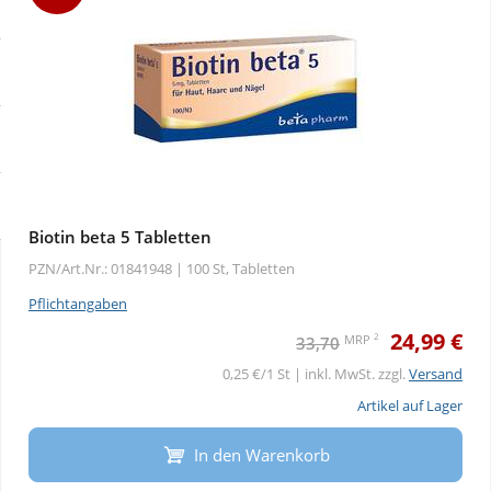
Sale
Körperpflege & Kosmetik
Physiogel
Schnäppchen
Liebe & Erotik
Aliud Pharma
Sparsets
Mutter & Kind
atida
Mehr kaufen, mehr sparen
Nahrungsergänzung
Biotin beta 5 Tabletten
PZN/Art.Nr.: 01841948 |
100 St, Tabletten
Täglich gut versorgt
Natur & Homöopathie
Pflichtangaben
24,99 €
Sanitätshaus
2
MRP
33,70
0,25 €/1 St | inkl. MwSt. zzgl.
Versand
Sport & Fitness
Artikel auf Lager
In den Warenkorb
Tierbedarf