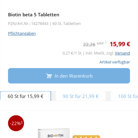
Biotin beta 5 Tabletten
PZN/Art.Nr.: 14278443 |
60 St, Tabletten
Pflichtangaben
15,99 €
2
MRP
22,26
0,27 €/1 St | inkl. MwSt. zzgl.
Versand
Artikel verfügbar
In den Warenkorb
60 St für 15,99 €
90 St für 21,99 €
100 St fü
3
-22%