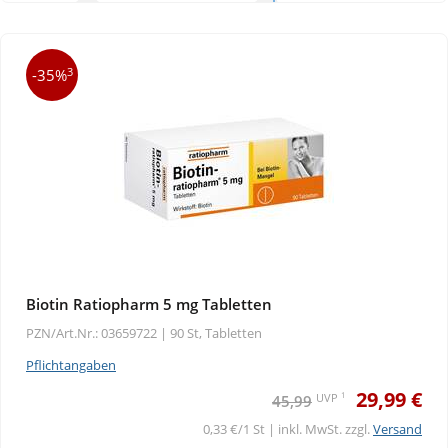
3
-35%
Biotin Ratiopharm 5 mg Tabletten
PZN/Art.Nr.: 03659722 |
90 St, Tabletten
Pflichtangaben
29,99 €
1
UVP
45,99
0,33 €/1 St | inkl. MwSt. zzgl.
Versand