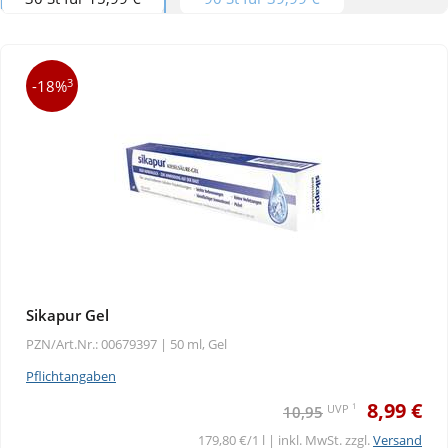
3
-18%
Sikapur Gel
PZN/Art.Nr.: 00679397 |
50 ml, Gel
Pflichtangaben
8,99 €
1
UVP
10,95
179,80 €/1 l | inkl. MwSt. zzgl.
Versand