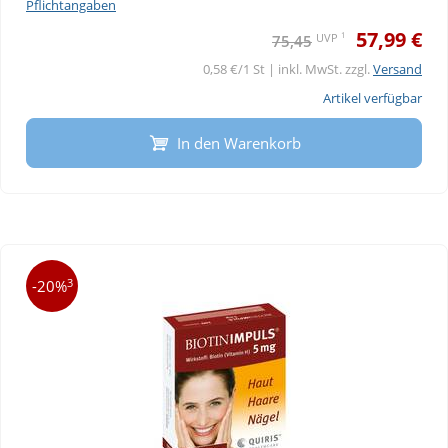
Pflichtangaben
57,99 €
1
UVP
75,45
0,58 €/1 St | inkl. MwSt. zzgl.
Versand
Artikel verfügbar
In den Warenkorb
3
-20%