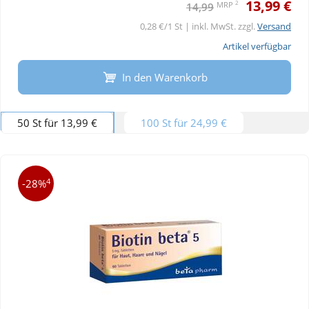
13,99 €
2
MRP
14,99
0,28 €/1 St | inkl. MwSt. zzgl.
Versand
Artikel verfügbar
In den Warenkorb
50 St für 13,99 €
100 St für 24,99 €
4
-28%