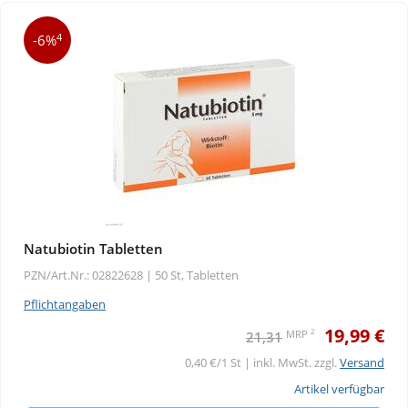
4
-6%
Natubiotin Tabletten
PZN/Art.Nr.: 02822628 |
50 St, Tabletten
Pflichtangaben
19,99 €
2
MRP
21,31
0,40 €/1 St | inkl. MwSt. zzgl.
Versand
Artikel verfügbar