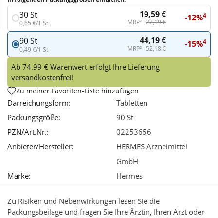
19,59 €
30 St
4
-12%
Wellness
MRP²
22,19 €
0,65 €/1 St
44,19 €
90 St
4
-15%
MRP²
52,18 €
0,49 €/1 St
Ab 74.99 € Warenwert erfolgt Ihre Lieferung
versandkostenfrei!
Zu meiner Favoriten-Liste hinzufügen
Darreichungsform:
Tabletten
Packungsgröße:
90 St
PZN/Art.Nr.:
02253656
Anbieter/Hersteller:
HERMES Arzneimittel
GmbH
Marke:
Hermes
Zu Risiken und Nebenwirkungen lesen Sie die
Packungsbeilage und fragen Sie Ihre Ärztin, Ihren Arzt oder