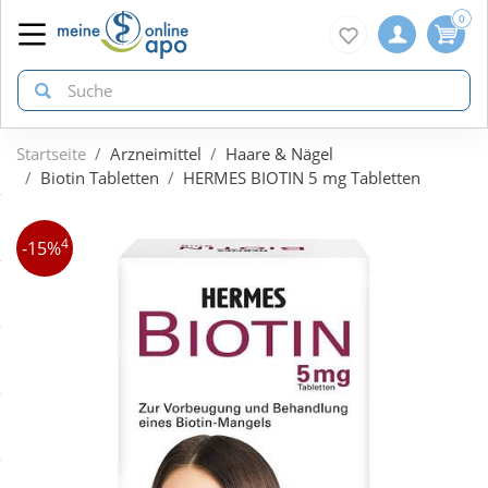
0
Startseite
Arzneimittel
Haare & Nägel
zurück
zurück
zurück
Biotin Tabletten
HERMES BIOTIN 5 mg Tabletten
ÜBERSICHT AKTIONEN
ÜBERSICHT KATEGORIEN
ÜBERSICHT MARKEN
4
-15%
Aktuelle Coupons
Arzneimittel
1A Pharma
Gratis dazu
Bio & Genuss
Doppelherz
Neuheiten
Diabetes
Eucerin