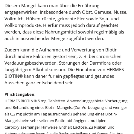
Diesem Mangel kann man über die Ernährung
entgegenwirken. Insbesondere durch Obst, Gemüse, Nüsse,
Vollmilch, Hülsenfrüchte, gekochte Eier sowie Soja- und
Vollkornprodukte. Hierfür muss jedoch darauf geachtet
werden, dass diese Nahrungsmittel sowohl regelmäßig als
auch in ausreichender Menge zugeführt werden.
Zudem kann die Aufnahme und Verwertung von Biotin
durch andere Faktoren gestört sein, z. B. bei chronischen
Verdauungsbeschwerden, Störungen der Darmflora oder
langjährigem Alkoholkonsum. Die Einnahme von HERMES
BIOTIN® kann daher für ein gepflegtes und gesundes
Aussehen ganz entscheidend sein.
Pflichtangaben:
HERMES BIOTIN® 5 mg. Tabletten. Anwendungsgebiete: Vorbeugung
und Behandlung eines Biotin-Mangels. (Zur Vorbeugung sind weniger
als 0,2 mg Biotin am Tag ausreichend.) Behandlung eines Biotin-
Mangels beim sehr seltenen Biotin-abhängigen, multiplen
Carboxylasemangel. Hinweise: Enthält Lactose. Zu Risiken und
Nebenwirkungen lesen Sie die Packungsbeilage und fragen Sie Ihre