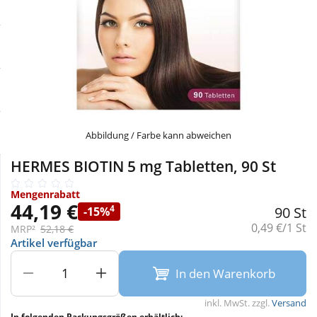
Sale
Körperpflege & Kosmetik
Physiogel
Schnäppchen
Liebe & Erotik
Aliud Pharma
Sparsets
Mutter & Kind
atida
Täglich gut versorgt
Nahrungsergänzung
Abbildung / Farbe kann abweichen
HERMES BIOTIN 5 mg Tabletten, 90 St
Natur & Homöopathie
Mengenrabatt
44,19 €
4
90 St
-15%
Sanitätshaus
Grundpreis:
0,49 €/1 St
MRP²
52,18 €
Artikel verfügbar
Sport & Fitness
In den Warenkorb
inkl. MwSt. zzgl.
Versand
Tierbedarf
In folgenden Packungsgrößen erhältlich: