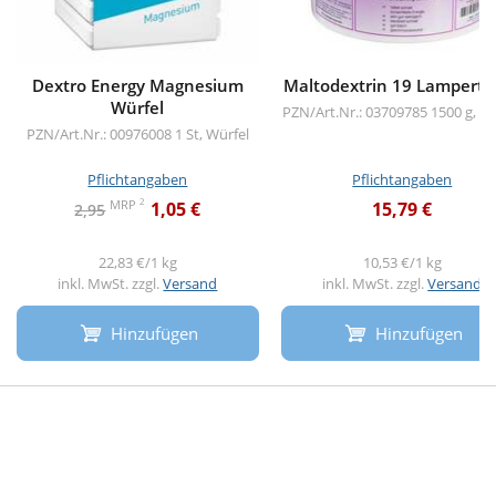
Dextro Energy Magnesium
Maltodextrin 19 Lamperts 
Würfel
PZN/Art.Nr.: 03709785
1500 g, Pu
PZN/Art.Nr.: 00976008
1 St, Würfel
Pflichtangaben
Pflichtangaben
2
MRP
1,05 €
15,79 €
2,95
22,83 €/1 kg
10,53 €/1 kg
inkl. MwSt. zzgl.
Versand
inkl. MwSt. zzgl.
Versand
Hinzufügen
Hinzufügen