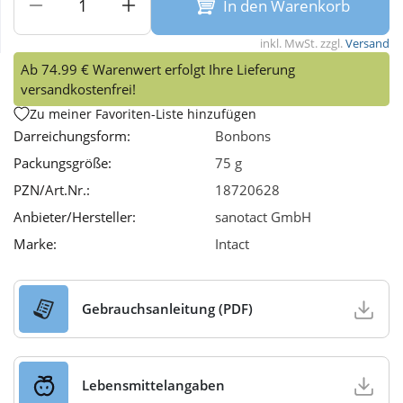
In den Warenkorb
Wellness
inkl. MwSt. zzgl.
Versand
Ab 74.99 € Warenwert erfolgt Ihre Lieferung
versandkostenfrei!
Zu meiner Favoriten-Liste hinzufügen
Darreichungsform:
Bonbons
Packungsgröße:
75 g
PZN/Art.Nr.:
18720628
Anbieter/Hersteller:
sanotact GmbH
Marke:
Intact
Gebrauchsanleitung (PDF)
Lebensmittelangaben