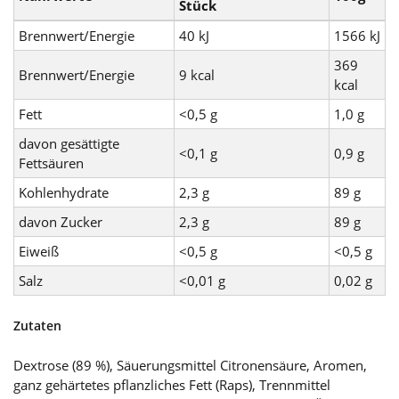
Stück
Brennwert/Energie
40 kJ
1566 kJ
369
Brennwert/Energie
9 kcal
kcal
Fett
<0,5 g
1,0 g
davon gesättigte
<0,1 g
0,9 g
Fettsäuren
Kohlenhydrate
2,3 g
89 g
davon Zucker
2,3 g
89 g
Eiweiß
<0,5 g
<0,5 g
Salz
<0,01 g
0,02 g
Zutaten
Dextrose (89 %), Säuerungsmittel Citronensäure, Aromen,
ganz gehärtetes pflanzliches Fett (Raps), Trennmittel