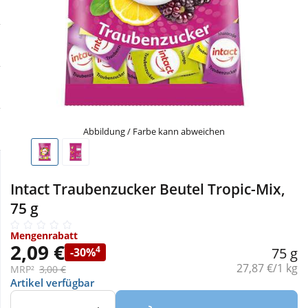
Sale
Körperpflege & Kosmetik
Physiogel
Schnäppchen
Liebe & Erotik
Aliud Pharma
Sparsets
Mutter & Kind
atida
Täglich gut versorgt
Nahrungsergänzung
Abbildung / Farbe kann abweichen
Natur & Homöopathie
Intact Traubenzucker Beutel Tropic-Mix,
75 g
Sanitätshaus
Mengenrabatt
2,09 €
4
75 g
-30%
Sport & Fitness
Grundpreis:
27,87 €/1 kg
MRP²
3,00 €
Artikel verfügbar
Tierbedarf