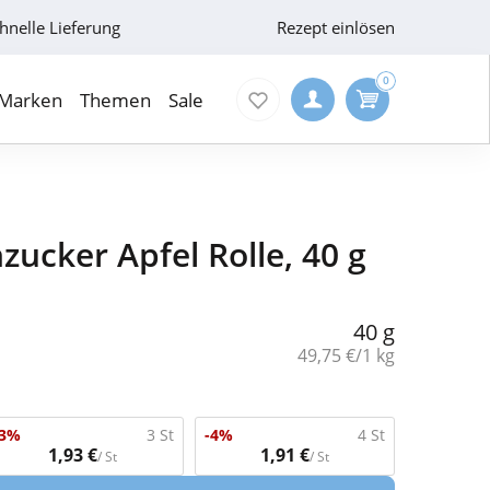
hnelle Lieferung
Rezept einlösen
0
Marken
Themen
Sale
zucker Apfel Rolle, 40 g
40 g
Grundpreis:
49,75 €/1 kg
-3%
3 St
-4%
4 St
1,93 €
1,91 €
/ St
/ St