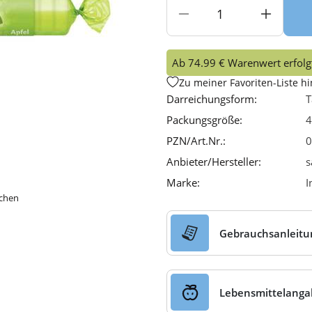
Ab 74.99 € Warenwert erfolgt
Zu meiner Favoriten-Liste h
Darreichungsform:
T
Packungsgröße:
4
PZN/Art.Nr.:
0
Anbieter/Hersteller:
s
Marke:
I
ichen
Gebrauchsanleitu
Lebensmittelang