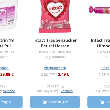
trin 19
Intact Traubenzucker
Intact T
s Pul
Beutel Herzen
Himbe
 00091623
PZN/Art.Nr.: 18046994
PZN/Art.
Pulver
75 g, Bonbons
1 St,
ngaben
Pflichtangaben
Pflic
2
MRP
M
29,99 €
2,49 €
2,82
2,98
1 kg
33,20 €/1 kg
37,2
gl.
Versand
inkl. MwSt. zzgl.
Versand
inkl. MwSt.
ufügen
Hinzufügen
H