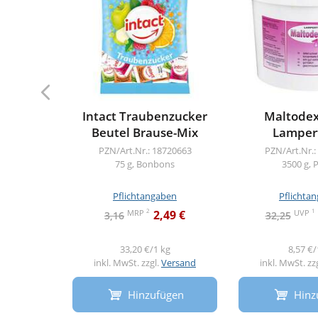
Intact Traubenzucker
Maltodex
Beutel Brause-Mix
Lampert
PZN/Art.Nr.: 18720663
PZN/Art.Nr.:
75 g, Bonbons
3500 g, 
Pflichtangaben
Pflichta
2
1
MRP
UVP
2,49 €
3,16
32,25
33,20 €/1 kg
8,57 €/
inkl. MwSt. zzgl.
Versand
inkl. MwSt. zz
Hinzufügen
Hinz