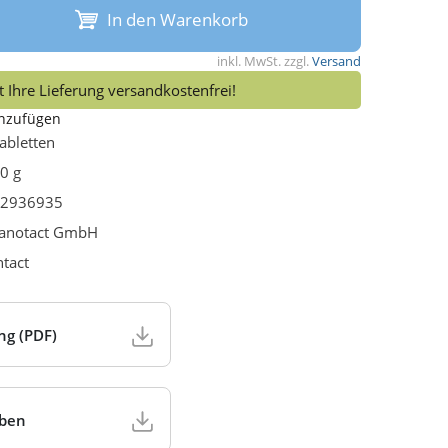
In den Warenkorb
inkl. MwSt. zzgl.
Versand
 Ihre Lieferung versandkostenfrei!
inzufügen
abletten
0 g
2936935
anotact GmbH
ntact
ng (PDF)
aben