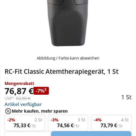
Sale
Körperpflege & Kosmetik
Physiogel
Schnäppchen
Liebe & Erotik
Aliud Pharma
Sparsets
Mutter & Kind
atida
Täglich gut versorgt
Nahrungsergänzung
Abbildung / Farbe kann abweichen
RC-Fit Classic Atemtherapiegerät, 1 St
Natur & Homöopathie
Mengenrabatt
76,87 €
3
-7%
Sanitätshaus
1 St
UVP¹
82,90 €
Artikel verfügbar
Mehr kaufen, mehr sparen
Sport & Fitness
-2%
2 St
-3%
3 St
-4%
4 St
75,33 €
74,56 €
73,79 €
/ St
/ St
/ St
Tierbedarf