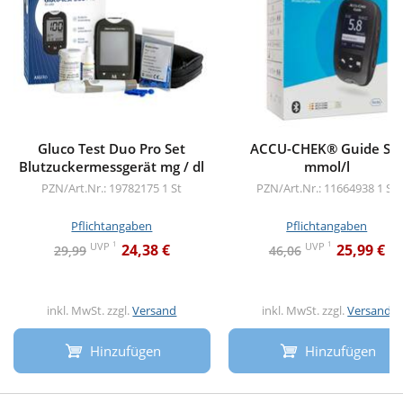
Gluco Test Duo Pro Set
ACCU-CHEK® Guide Se
Blutzuckermessgerät mg / dl
mmol/l
PZN/Art.Nr.: 19782175
1 St
PZN/Art.Nr.: 11664938
1 St
Pflichtangaben
Pflichtangaben
1
1
UVP
UVP
24,38 €
25,99 €
29,99
46,06
inkl. MwSt. zzgl.
Versand
inkl. MwSt. zzgl.
Versand
Hinzufügen
Hinzufügen