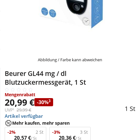
Sale
Körperpflege & Kosmetik
Physiogel
Schnäppchen
Liebe & Erotik
Aliud Pharma
Sparsets
Mutter & Kind
atida
Täglich gut versorgt
Nahrungsergänzung
Abbildung / Farbe kann abweichen
Beurer GL44 mg / dl
Natur & Homöopathie
Blutzuckermessgerät, 1 St
Mengenrabatt
Sanitätshaus
20,99 €
3
-30%
1 St
UVP¹
29,99 €
Artikel verfügbar
Sport & Fitness
Mehr kaufen, mehr sparen
-2%
2 St
-3%
3 St
Tierbedarf
20,57 €
20,36 €
/ St
/ St