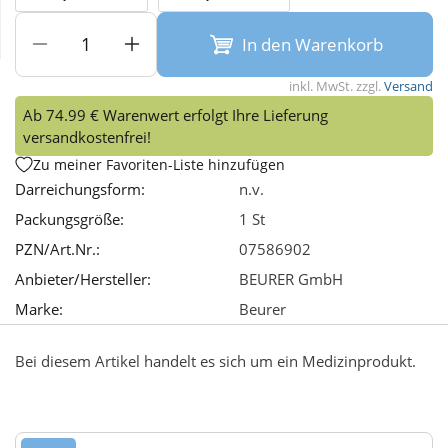
In den Warenkorb
Wellness
inkl. MwSt. zzgl.
Versand
Ab 74.99 € Warenwert erfolgt Ihre Lieferung
versandkostenfrei!
Zu meiner Favoriten-Liste hinzufügen
Darreichungsform:
n.v.
Packungsgröße:
1 St
PZN/Art.Nr.:
07586902
Anbieter/Hersteller:
BEURER GmbH
Marke:
Beurer
Bei diesem Artikel handelt es sich um ein Medizinprodukt.