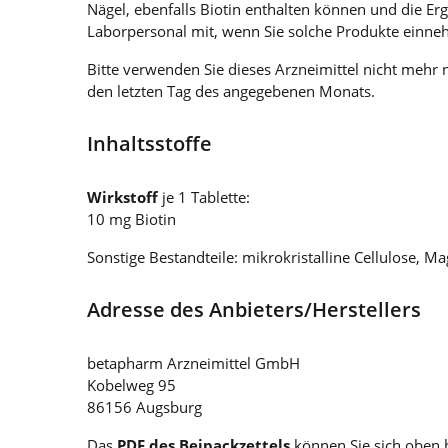
Nägel, ebenfalls Biotin enthalten können und die Er
Laborpersonal mit, wenn Sie solche Produkte einn
Bitte verwenden Sie dieses Arzneimittel nicht meh
den letzten Tag des angegebenen Monats.
Inhaltsstoffe
Wirkstoff
je 1 Tablette:
10 mg Biotin
Sonstige Bestandteile: mikrokristalline Cellulose, 
Adresse des Anbieters/Herstellers
betapharm Arzneimittel GmbH
Kobelweg 95
86156 Augsburg
Das
PDF des Beipackzettels
können Sie sich oben 