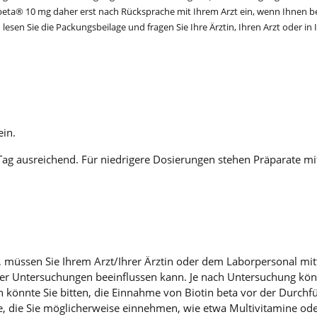
 beta® 10 mg daher erst nach Rücksprache mit Ihrem Arzt ein, wenn Ihnen be
esen Sie die Packungsbeilage und fragen Sie Ihre Ärztin, Ihren Arzt oder i
ein.
Tag ausreichend. Für niedrigere Dosierungen stehen Präparate mi
 müssen Sie Ihrem Arzt/Ihrer Ärztin oder dem Laborpersonal mitt
er Untersuchungen beeinflussen kann. Je nach Untersuchung könn
rztin könnte Sie bitten, die Einnahme von Biotin beta vor der Dur
te, die Sie möglicherweise einnehmen, wie etwa Multivitamine o