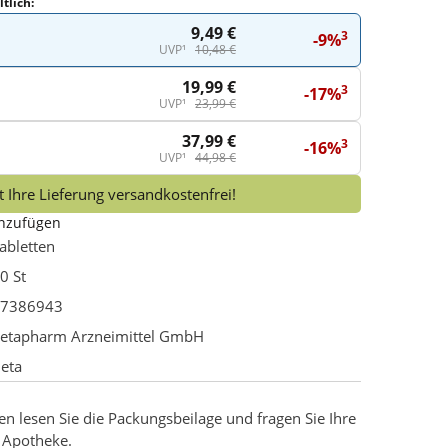
tlich:
9,49 €
3
-9%
UVP¹
10,48 €
19,99 €
3
-17%
UVP¹
23,99 €
37,99 €
3
-16%
UVP¹
44,98 €
 Ihre Lieferung versandkostenfrei!
inzufügen
abletten
0 St
7386943
etapharm Arzneimittel GmbH
eta
 lesen Sie die Packungsbeilage und fragen Sie Ihre
r Apotheke.