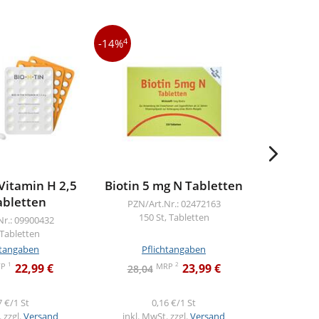
4
4
-14%
-21%
Vitamin H 2,5
Biotin 5 mg N Tabletten
Abtei
abletten
T
PZN/Art.Nr.: 02472163
150 St, Tabletten
Nr.: 09900432
PZN/A
 Tabletten
30
htangaben
Pflichtangaben
Pf
1
2
VP
MRP
22,99 €
23,99 €
28,04
11,6
7 €/1 St
0,16 €/1 St
 zzgl.
Versand
inkl. MwSt. zzgl.
Versand
inkl. M