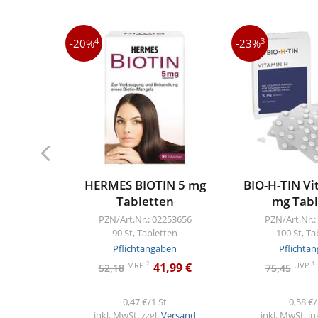
4
3
-20%
-23%
HERMES BIOTIN 5 mg
BIO-H-TIN Vi
Tabletten
mg Tabl
PZN/Art.Nr.: 02253656
PZN/Art.Nr.:
90 St, Tabletten
100 St, Ta
Pflichtangaben
Pflichta
2
1
MRP
UVP
41,99 €
52,18
75,45
0,47 €/1 St
0,58 €/
inkl. MwSt. zzgl.
Versand
inkl. MwSt. in