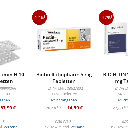
3
3
-27%
-17%
tamin H 10
Biotin Ratiopharm 5 mg
BIO-H-TIN 
etten
Tabletten
mg T
 09900366
PZN/Art.Nr.: 03627892
PZN/Art.
bletten
30 St, Tabletten
84 St,
ngaben
Pflichtangaben
Pflic
1
UVP
U
57,99 €
14,99 €
20,48
27,69
1 St
0,50 €/1 St
0,2
kl.
Versand
inkl. MwSt. zzgl.
Versand
inkl. MwSt.