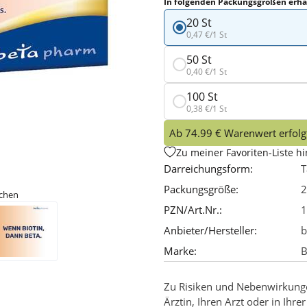
In folgenden Packungsgrößen erhäl
20 St
0,47 €/1 St
50 St
0,40 €/1 St
100 St
0,38 €/1 St
Ab 74.99 € Warenwert erfolgt
Zu meiner Favoriten-Liste h
Darreichungsform:
T
Packungsgröße:
2
ichen
PZN/Art.Nr.:
1
Anbieter/Hersteller:
b
Marke:
B
Zu Risiken und Nebenwirkungen
Ärztin, Ihren Arzt oder in Ihre