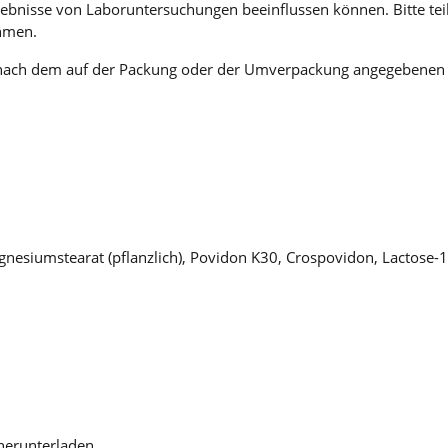
gebnisse von Laboruntersuchungen beeinflussen können. Bitte tei
ehmen.
r nach dem auf der Packung oder der Umverpackung angegebenen V
Magnesiumstearat (pflanzlich), Povidon K30, Crospovidon, Lactose-
herunterladen.