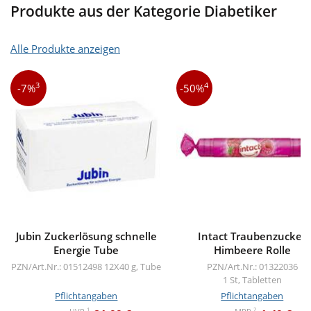
Produkte aus der Kategorie Diabetiker
Alle Produkte anzeigen
3
4
-7%
-50%
Jubin Zuckerlösung schnelle
Intact Traubenzucker
Energie Tube
Himbeere Rolle
PZN/Art.Nr.: 01512498
12X40 g, Tube
PZN/Art.Nr.: 01322036
1 St, Tabletten
Pflichtangaben
Pflichtangaben
1
2