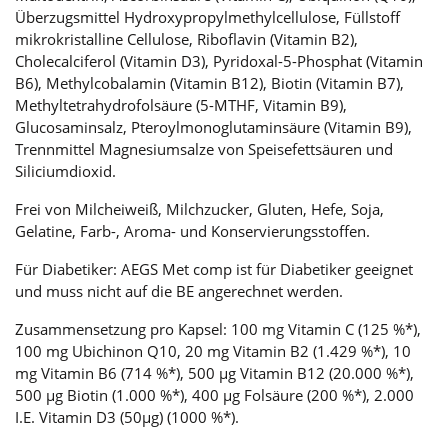
Überzugsmittel Hydroxypropylmethylcellulose, Füllstoff
mikrokristalline Cellulose, Riboflavin (Vitamin B2),
Cholecalciferol (Vitamin D3), Pyridoxal-5-Phosphat (Vitamin
B6), Methylcobalamin (Vitamin B12), Biotin (Vitamin B7),
Methyltetrahydrofolsäure (5-MTHF, Vitamin B9),
Glucosaminsalz, Pteroylmonoglutaminsäure (Vitamin B9),
Trennmittel Magnesiumsalze von Speisefettsäuren und
Siliciumdioxid.
Frei von Milcheiweiß, Milchzucker, Gluten, Hefe, Soja,
Gelatine, Farb-, Aroma- und Konservierungsstoffen.
Für Diabetiker: AEGS Met comp ist für Diabetiker geeignet
und muss nicht auf die BE angerechnet werden.
Zusammensetzung pro Kapsel: 100 mg Vitamin C (125 %*),
100 mg Ubichinon Q10, 20 mg Vitamin B2 (1.429 %*), 10
mg Vitamin B6 (714 %*), 500 µg Vitamin B12 (20.000 %*),
500 µg Biotin (1.000 %*), 400 µg Folsäure (200 %*), 2.000
I.E. Vitamin D3 (50µg) (1000 %*).