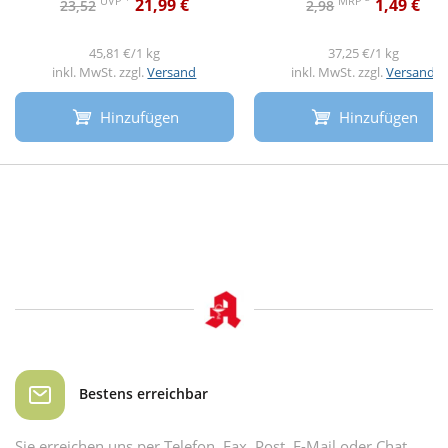
UVP
MRP
21,99 €
1,49 €
23,52
2,98
45,81 €/1 kg
37,25 €/1 kg
inkl. MwSt. zzgl.
Versand
inkl. MwSt. zzgl.
Versand
Hinzufügen
Hinzufügen
Bestens erreichbar
Sie erreichen uns per Telefon, Fax, Post, E-Mail oder Chat.