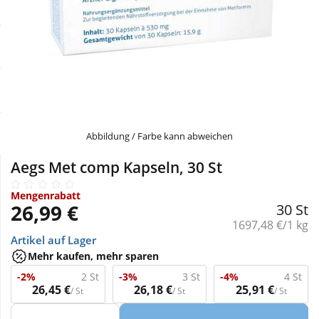
Sale
Körperpflege & Kosmetik
Physiogel
Schnäppchen
Liebe & Erotik
Aliud Pharma
Sparsets
Mutter & Kind
atida
Mehr kaufen, mehr sparen
Nahrungsergänzung
Abbildung / Farbe kann abweichen
Aegs Met comp Kapseln, 30 St
Täglich gut versorgt
Natur & Homöopathie
Mengenrabatt
26,99 €
30 St
Sanitätshaus
Grundpreis:
1697,48 €/1 kg
Artikel auf Lager
Mehr kaufen, mehr sparen
Sport & Fitness
-2%
2 St
-3%
3 St
-4%
4 St
26,45 €
26,18 €
25,91 €
/ St
/ St
/ St
Tierbedarf