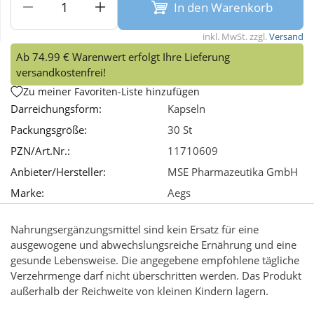
In den Warenkorb
Wellness
inkl. MwSt. zzgl.
Versand
Ab 74.99 € Warenwert erfolgt Ihre Lieferung
versandkostenfrei!
Zu meiner Favoriten-Liste hinzufügen
Darreichungsform:
Kapseln
Packungsgröße:
30 St
PZN/Art.Nr.:
11710609
Anbieter/Hersteller:
MSE Pharmazeutika GmbH
Marke:
Aegs
Nahrungsergänzungsmittel sind kein Ersatz für eine
ausgewogene und abwechslungsreiche Ernährung und eine
gesunde Lebensweise. Die angegebene empfohlene tägliche
Verzehrmenge darf nicht überschritten werden. Das Produkt
außerhalb der Reichweite von kleinen Kindern lagern.