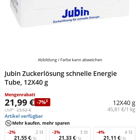
Sale
Körperpflege & Kosmetik
Physiogel
Schnäppchen
Liebe & Erotik
Aliud Pharma
Sparsets
Mutter & Kind
atida
Täglich gut versorgt
Nahrungsergänzung
Abbildung / Farbe kann abweichen
Jubin Zuckerlösung schnelle Energie
Natur & Homöopathie
Tube, 12X40 g
Mengenrabatt
Sanitätshaus
21,99 €
3
12X40 g
-7%
Grundpreis:
45,81 €/1 kg
UVP¹
23,52 €
Artikel verfügbar
Sport & Fitness
Mehr kaufen, mehr sparen
-2%
2 St
-3%
3 St
-4%
4 St
Tierbedarf
21,55 €
21,33 €
21,11 €
/ St
/ St
/ St