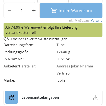
In den Warenkorb
Wellness
inkl. MwSt. zzgl.
Versand
Ab 74.99 € Warenwert erfolgt Ihre Lieferung
versandkostenfrei!
Zu meiner Favoriten-Liste hinzufügen
Darreichungsform:
Tube
Packungsgröße:
12X40 g
PZN/Art.Nr.:
01512498
Anbieter/Hersteller:
Andreas Jubin Pharma
Vertrieb
Marke:
Jubin
Lebensmittelangaben