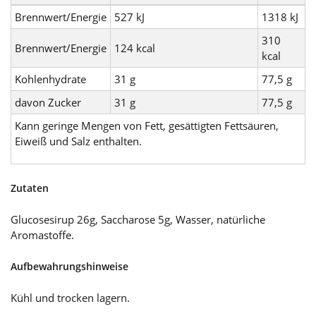
Brennwert/Energie
527 kJ
1318 kJ
310
Brennwert/Energie
124 kcal
kcal
Kohlenhydrate
31 g
77,5 g
davon Zucker
31 g
77,5 g
Kann geringe Mengen von Fett, gesättigten Fettsäuren,
Eiweiß und Salz enthalten.
Zutaten
Glucosesirup 26g, Saccharose 5g, Wasser, natürliche
Aromastoffe.
Aufbewahrungshinweise
Kühl und trocken lagern.