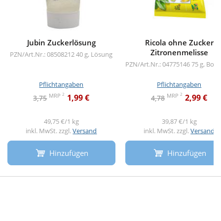
Jubin Zuckerlösung
Ricola ohne Zucker
Zitronenmelisse
PZN/Art.Nr.: 08508212
40 g, Lösung
PZN/Art.Nr.: 04775146
75 g, Bon
Pflichtangaben
Pflichtangaben
2
2
MRP
MRP
1,99 €
2,99 €
3,75
4,78
49,75 €/1 kg
39,87 €/1 kg
inkl. MwSt. zzgl.
Versand
inkl. MwSt. zzgl.
Versand
Hinzufügen
Hinzufügen