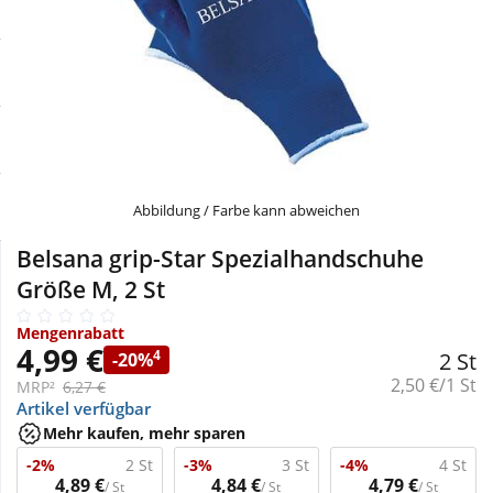
Sale
Körperpflege & Kosmetik
Physiogel
Schnäppchen
Liebe & Erotik
Aliud Pharma
Sparsets
Mutter & Kind
atida
Täglich gut versorgt
Nahrungsergänzung
Abbildung / Farbe kann abweichen
Belsana grip-Star Spezialhandschuhe
Natur & Homöopathie
Größe M, 2 St
Mengenrabatt
Sanitätshaus
4,99 €
4
2 St
-20%
Grundpreis:
2,50 €/1 St
MRP²
6,27 €
Artikel verfügbar
Sport & Fitness
Mehr kaufen, mehr sparen
-2%
2 St
-3%
3 St
-4%
4 St
Tierbedarf
4,89 €
4,84 €
4,79 €
/ St
/ St
/ St