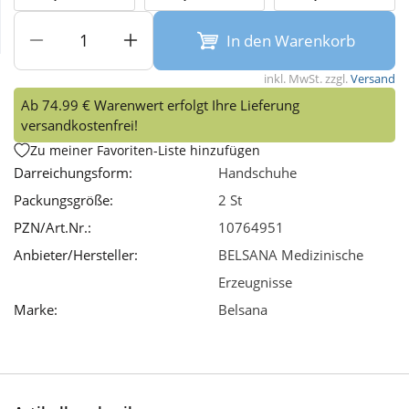
In den Warenkorb
Wellness
inkl. MwSt. zzgl.
Versand
Ab 74.99 € Warenwert erfolgt Ihre Lieferung
versandkostenfrei!
Zu meiner Favoriten-Liste hinzufügen
Darreichungsform:
Handschuhe
Packungsgröße:
2 St
PZN/Art.Nr.:
10764951
Anbieter/Hersteller:
BELSANA Medizinische
Erzeugnisse
Marke:
Belsana