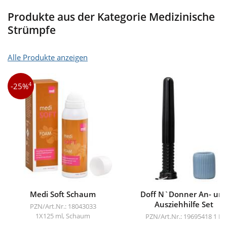
Produkte aus der Kategorie Medizinische
Strümpfe
Alle Produkte anzeigen
4
-25%
Medi Soft Schaum
Doff N`Donner An- un
Ausziehhilfe Set
PZN/Art.Nr.: 18043033
1X125 ml, Schaum
PZN/Art.Nr.: 19695418
1 P