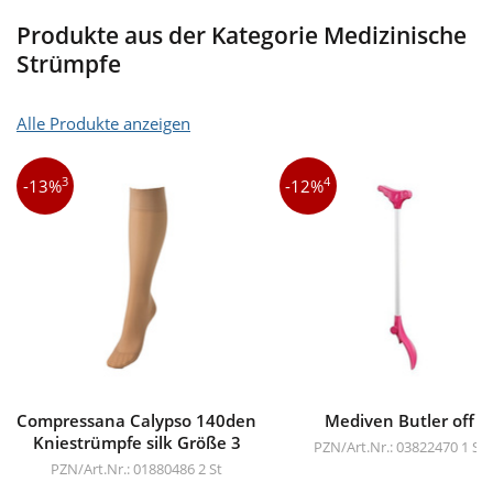
Produkte aus der Kategorie Medizinische
Strümpfe
Alle Produkte anzeigen
3
4
-13%
-12%
Compressana Calypso 140den
Mediven Butler off
Kniestrümpfe silk Größe 3
PZN/Art.Nr.: 03822470
1 St
PZN/Art.Nr.: 01880486
2 St