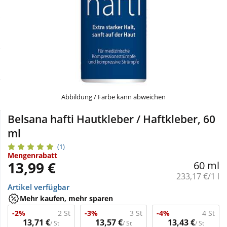
Sale
Körperpflege & Kosmetik
Physiogel
Schnäppchen
Liebe & Erotik
Aliud Pharma
Sparsets
Mutter & Kind
atida
Täglich gut versorgt
Nahrungsergänzung
Abbildung / Farbe kann abweichen
Belsana hafti Hautkleber / Haftkleber, 60
Natur & Homöopathie
ml
(1)
Mengenrabatt
Sanitätshaus
13,99 €
60 ml
Grundpreis:
233,17 €/1 l
Artikel verfügbar
Sport & Fitness
Mehr kaufen, mehr sparen
-2%
2 St
-3%
3 St
-4%
4 St
Tierbedarf
13,71 €
13,57 €
13,43 €
/ St
/ St
/ St