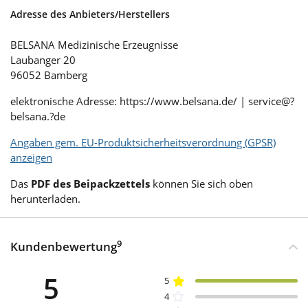
Adresse des Anbieters/Herstellers
BELSANA Medizinische Erzeugnisse
Laubanger 20
96052 Bamberg
elektronische Adresse: https://www.belsana.de/ | ser­vice@?
belsana.?de
Angaben gem. EU-Produktsicherheitsverordnung (GPSR)
anzeigen
Das
PDF des Beipackzettels
können Sie sich oben
herunterladen.
9
Kundenbewertung
5
5
4