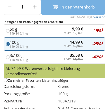
In den Warenkorb
Wellness
inkl. MwSt. zzgl.
Versand
In folgenden Packungsgrößen erhältlich:
9,99 €
50 g
4
-19%
MRP²
12,34 €
199,80 €/1 kg
14,99 €
100 g
4
-25%
MRP²
19,94 €
149,90 €/1 kg
35,58 €
3x100 g
3
-42%
UVP¹
61,76 €
118,60 €/1 kg
Ab 74.99 € Warenwert erfolgt Ihre Lieferung
versandkostenfrei!
Zu meiner Favoriten-Liste hinzufügen
Darreichungsform:
Creme
Packungsgröße:
100 g
PZN/Art.Nr.:
10347319
Anbieter/Hersteller:
STADA Consumer Health