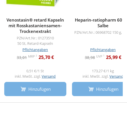
Venostasin® retard Kapseln
Heparin-ratiopharm 60 0
mit Rosskastaniensamen-
Salbe
Trockenextrakt
PZN/Art.Nr.: 06968702
150 g, Sa
PZN/Art.Nr.: 01273510
50 St, Retard-Kapseln
Pflichtangaben
Pflichtangaben
2
1
MRP
UVP
25,70 €
25,99 €
33,01
38,98
0,51 €/1 St
173,27 €/1 kg
inkl. MwSt. zzgl.
Versand
inkl. MwSt. zzgl.
Versand
Hinzufügen
Hinzufügen