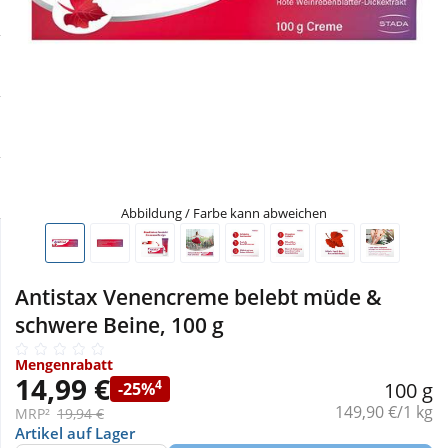
Sale
Körperpflege & Kosmetik
Physiogel
Schnäppchen
Liebe & Erotik
Aliud Pharma
Sparsets
Mutter & Kind
atida
Täglich gut versorgt
Nahrungsergänzung
Abbildung / Farbe kann abweichen
Natur & Homöopathie
Antistax Venencreme belebt müde &
Sanitätshaus
schwere Beine, 100 g
Mengenrabatt
Sport & Fitness
14,99 €
4
100 g
-25%
Grundpreis:
149,90 €/1 kg
MRP²
19,94 €
Tierbedarf
Artikel auf Lager