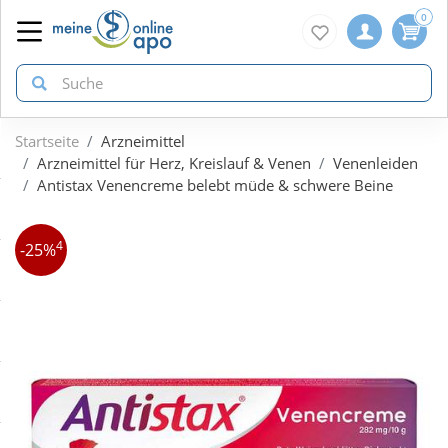
0
Startseite
Arzneimittel
zurück
zurück
zurück
Arzneimittel für Herz, Kreislauf & Venen
Venenleiden
Antistax Venencreme belebt müde & schwere Beine
ÜBERSICHT AKTIONEN
ÜBERSICHT KATEGORIEN
ÜBERSICHT MARKEN
4
-25%
Aktuelle Coupons
Arzneimittel
1A Pharma
Gratis dazu
Bio & Genuss
Doppelherz
Neuheiten
Diabetes
Eucerin