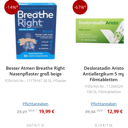
4
4
-14%
-67%
Besser Atmen Breathe Right
Desloratadin Aristo
Nasenpflaster groß beige
Antiallergikum 5 mg
Filmtabletten
PZN/Art.Nr.: 17179167
30 St, Pflaster
PZN/Art.Nr.: 11294329
100 St, Filmtabletten
Pflichtangaben
Pflichtangaben
2
2
MRP
MRP
19,99 €
12,99 €
23,21
39,34
0,67 €/1 St
0,13 €/1 St