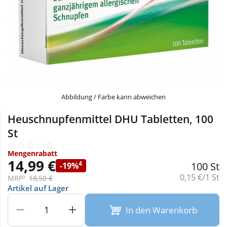
Sale
Körperpflege & Kosmetik
Physiogel
Schnäppchen
Liebe & Erotik
Aliud Pharma
Sparsets
Mutter & Kind
atida
Täglich gut versorgt
Nahrungsergänzung
Abbildung / Farbe kann abweichen
Heuschnupfenmittel DHU Tabletten, 100
Natur & Homöopathie
St
Mengenrabatt
Sanitätshaus
14,99 €
4
100 St
-19%
Grundpreis:
0,15 €/1 St
MRP²
18,50 €
Artikel auf Lager
Sport & Fitness
In den Warenkorb
Tierbedarf