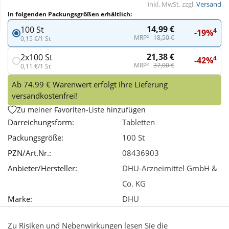
inkl. MwSt. zzgl.
Versand
In folgenden Packungsgrößen erhältlich:
Wellness
14,99 €
100 St
4
-19%
MRP²
18,50 €
0,15 €/1 St
21,38 €
2x100 St
4
-42%
MRP²
37,00 €
0,11 €/1 St
Ab 74.99 € Warenwert erfolgt Ihre Lieferung
versandkostenfrei!
Zu meiner Favoriten-Liste hinzufügen
Darreichungsform:
Tabletten
Packungsgröße:
100 St
PZN/Art.Nr.:
08436903
Anbieter/Hersteller:
DHU-Arzneimittel GmbH &
Co. KG
Marke:
DHU
Zu Risiken und Nebenwirkungen lesen Sie die