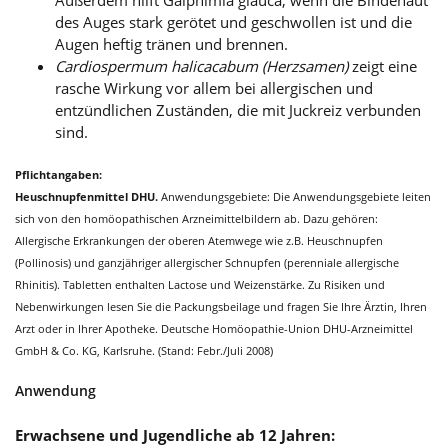
Außerdem hilft Galphimia glauca, wenn die Bindehaut
des Auges stark gerötet und geschwollen ist und die
Augen heftig tränen und brennen.
Cardiospermum halicacabum (Herzsamen)
zeigt eine
rasche Wirkung vor allem bei allergischen und
entzündlichen Zuständen, die mit Juckreiz verbunden
sind.
Pflichtangaben:
Heuschnupfenmittel DHU.
Anwendungsgebiete: Die Anwendungsgebiete leiten
sich von den homöopathischen Arzneimittelbildern ab. Dazu gehören:
Allergische Erkrankungen der oberen Atemwege wie z.B. Heuschnupfen
(Pollinosis) und ganzjähriger allergischer Schnupfen (perenniale allergische
Rhinitis). Tabletten enthalten Lactose und Weizenstärke. Zu Risiken und
Nebenwirkungen lesen Sie die Packungsbeilage und fragen Sie Ihre Ärztin, Ihren
Arzt oder in Ihrer Apotheke. Deutsche Homöopathie-Union DHU-Arzneimittel
GmbH & Co. KG, Karlsruhe. (Stand: Febr./Juli 2008)
Anwendung
Erwachsene und Jugendliche ab 12 Jahren: