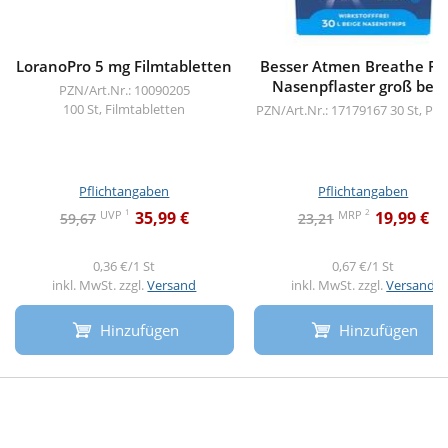
LoranoPro 5 mg Filmtabletten
Besser Atmen Breathe Ri
Nasenpflaster groß beig
PZN/Art.Nr.: 10090205
100 St, Filmtabletten
PZN/Art.Nr.: 17179167
30 St, Pfl
Pflichtangaben
Pflichtangaben
1
2
UVP
MRP
35,99 €
19,99 €
59,67
23,21
0,36 €/1 St
0,67 €/1 St
inkl. MwSt. zzgl.
Versand
inkl. MwSt. zzgl.
Versand
Hinzufügen
Hinzufügen