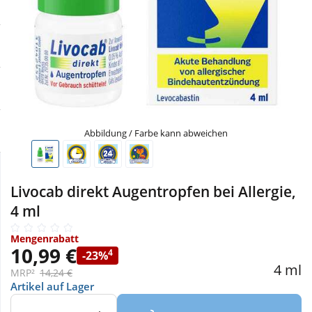
Sale
Körperpflege & Kosmetik
Physiogel
Schnäppchen
Liebe & Erotik
Aliud Pharma
Sparsets
Mutter & Kind
atida
Täglich gut versorgt
Nahrungsergänzung
Abbildung / Farbe kann abweichen
Natur & Homöopathie
Livocab direkt Augentropfen bei Allergie,
4 ml
Sanitätshaus
Mengenrabatt
10,99 €
4
-23%
Sport & Fitness
4 ml
MRP²
14,24 €
Artikel auf Lager
Tierbedarf