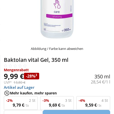
Sale
Körperpflege & Kosmetik
Physiogel
Schnäppchen
Liebe & Erotik
Aliud Pharma
Sparsets
Mutter & Kind
atida
Täglich gut versorgt
Nahrungsergänzung
Abbildung / Farbe kann abweichen
Baktolan vital Gel, 350 ml
Natur & Homöopathie
Mengenrabatt
9,99 €
3
350 ml
-28%
Sanitätshaus
Grundpreis:
28,54 €/1 l
UVP¹
13,80 €
Artikel auf Lager
Mehr kaufen, mehr sparen
Sport & Fitness
-2%
2 St
-3%
3 St
-4%
4 St
9,79 €
9,69 €
9,59 €
/ St
/ St
/ St
Tierbedarf