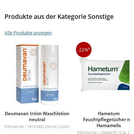
Produkte aus der Kategorie Sonstige
Alle Produkte anzeigen
4
-22%
Deumavan Intim Waschlotion
Hametum
neutral
Feuchtpflegetücher mi
Hamamelis
PZN/Art.Nr.: 18137403
200 ml, Lotion
PZN/Art.Nr.: 12646078
12 St, Tü