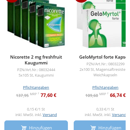
Nicorette 2 mg freshfruit
GeloMyrtol forte Kapsel
Kaugummi
PZN/Art.Nr.: 08032299
2x100 St, Magensaftresistent
PZN/Art.Nr.: 08032444
Weichkapseln
5x105 St, Kaugummi
Pflichtangaben
Pflichtangaben
2
2
MRP
MRP
77,60 €
66,74 €
137,95
109,60
0,15 €/1 St
0,33 €/1 St
inkl. MwSt. inkl.
Versand
inkl. MwSt. inkl.
Versand
Hinzufügen
Hinzufügen