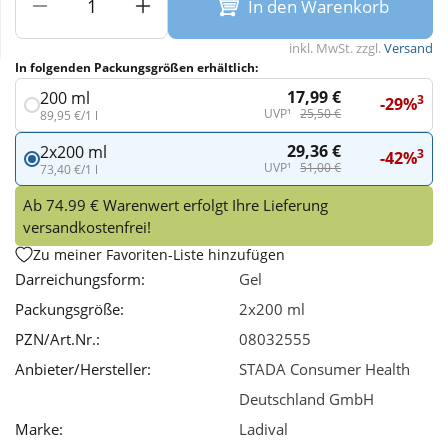
In den Warenkorb
Wellness
inkl. MwSt. zzgl.
Versand
In folgenden Packungsgrößen erhältlich:
17,99 €
200 ml
3
-29%
UVP¹
25,50 €
89,95 €/1 l
29,36 €
2x200 ml
3
-42%
UVP¹
51,00 €
73,40 €/1 l
Ab 74.99 € Warenwert erfolgt Ihre Lieferung
versandkostenfrei!
Zu meiner Favoriten-Liste hinzufügen
Darreichungsform:
Gel
Packungsgröße:
2x200 ml
PZN/Art.Nr.:
08032555
Anbieter/Hersteller:
STADA Consumer Health
Deutschland GmbH
Marke:
Ladival