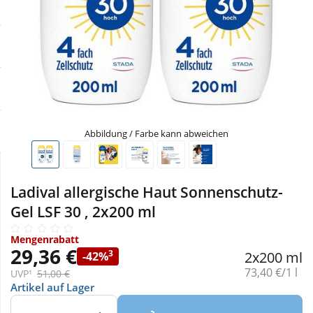
Sale
Körperpflege & Kosmetik
Physiogel
Schnäppchen
Liebe & Erotik
Aliud Pharma
Sparsets
Mutter & Kind
atida
Täglich gut versorgt
Nahrungsergänzung
Abbildung / Farbe kann abweichen
Natur & Homöopathie
Ladival allergische Haut Sonnenschutz-
Gel LSF 30 , 2x200 ml
Sanitätshaus
Mengenrabatt
29,36 €
3
2x200 ml
-42%
Sport & Fitness
Grundpreis:
73,40 €/1 l
UVP¹
51,00 €
Artikel auf Lager
Tierbedarf